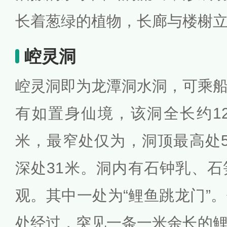
长着葱绿的植物，长廊与楼榭
崆灵洞
崆灵洞即为龙潭洞水洞，可乘
有如置身仙境，该洞全长约12
米，最窄处仅为，洞顶最高处
深处31米。洞内有石钟乳、
观。其中一处为“鲤鱼跳龙门”
处经过，突见一条一米余长的