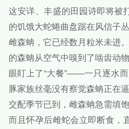
这安详、丰盛的田园诗即将被
的饥饿大蛇蜷曲盘踞在风信子
雌森蚺，它已经数月粒米未进
的森蚺从空气中嗅到了啮齿动
眼盯上了“大餐”——一只逐水
豚家族丝毫没有察觉森蚺正在
交配季节已到，雌森蚺急需填
而且怀孕后雌蛇会立即断食，