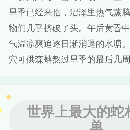
旱季已经来临，沼泽里热气蒸
物们几乎挤破了头。午后黄昏
气温凉爽追逐日渐消退的水塘
穴可供森蚺熬过旱季的最后几
世界上最大的蛇
单