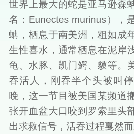
世界上最大的蛇是亚马逊森
名：Eunectes murinu
蚺，栖息于南美洲，粗如成
生性喜水，通常栖息在泥岸
龟、水豚、凯门鳄、貘等。
吞活人，刚吞半个头被叫停。
晚，这一节目被美国某频道
张开血盆大口咬到罗索里头
出求救信号，活吞过程戛然而