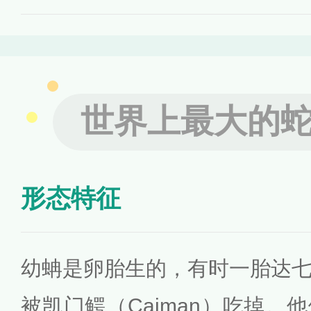
世界上最大的
形态特征
幼蚺是卵胎生的，有时一胎达
被凯门鳄（Caiman）吃掉。