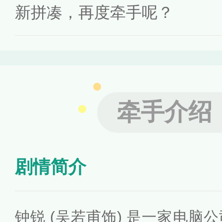
新拼凑，再度牵手呢？
牵手介绍
剧情简介
钟锐 (吴若甫饰) 是一家电脑