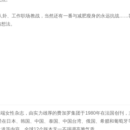
八卦、工作职场教战，当然还有一番与减肥瘦身的永远抗战……
与想法。
的知名高端女性杂志，由实力雄厚的费加罗集团于1980年在法国创刊
前，已经在日本、韩国、中国、泰国、中国台湾、俄国、希腊和葡萄牙
道等内容，全球12个版本无一不强调高雅气质。