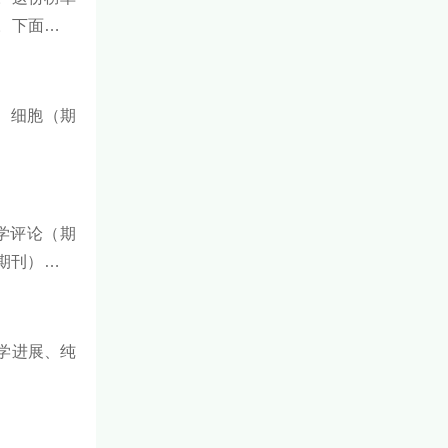
。下面跟着
、细胞（期
学评论（期
（期刊），下
数学进展、纯