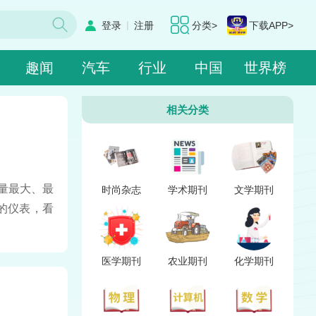
|
登录
注册
分类>
下载APP>
趣闻
汽车
行业
中国
世界榜
相关分类
行量最大、最
时尚杂志
学术期刊
文学期刊
的仪表，看
医学期刊
农业期刊
化学期刊