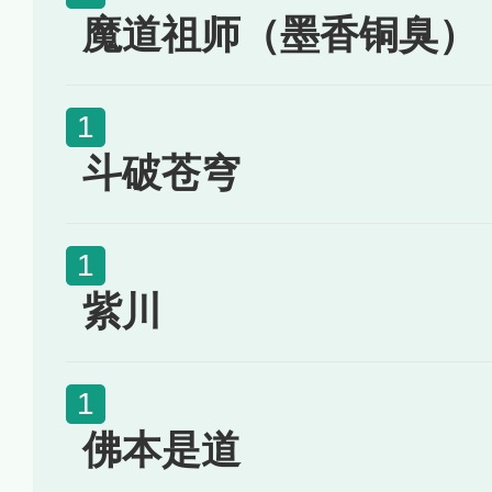
魔道祖师（墨香铜臭）
斗破苍穹
紫川
佛本是道