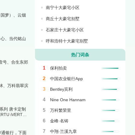
南宁十大豪宅小区
中国梦）、云烟
商丘十大豪宅别墅
石家庄十大豪宅小区
中心、当代铭山
呼和浩特十大豪宅别墅
热门词条
壹号、合生东郊
1
保利拍卖
2
中国农业银行App
林、万科翡翠滨
3
Bentley宾利
4
Nine One Hannam
e系列 唐卡定制
5
万科繁荣里
TU iVERTU
6
金峰·名铸
7
中翔·兰溪九章
华通银行，下面