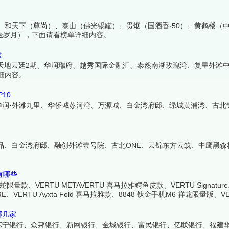
、和天下（尊尚）、泰山（佛光锡罐）、贵烟（国酒香·50）、黄鹤楼（
流金岁月），下面请看榜单详细内容。
盘
汉天地云廷2期、华润瑞府、越秀国际金融汇、泰然南湖玫瑰湾、复星外滩
细内容。
10
华润·外滩九里、华侨城苏河湾、万源城、白金湾府邸、绿城黄浦湾、古北
一品、白金湾府邸、融创外滩壹号院、古北ONE、云锦东方云筑、中鹰黑森
有哪些
量款、VERTU METAVERTU 喜马拉雅鳄鱼皮款、VERTU Signatur
、VERTU Ayxta Fold 喜马拉雅款、8848 钛金手机M6 祥龙限量版、VER
皮版，下面请看榜单详细内容。
哪几家
苏宁银行、众邦银行、新网银行、金城银行、富民银行、亿联银行、福建