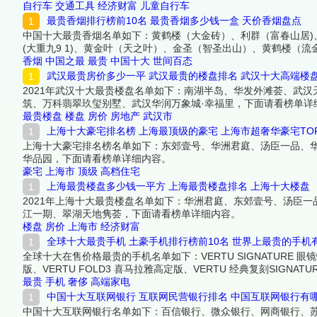
自行车
交通工具
经济财富
儿童自行车
最贵香烟排行榜前10名 最贵香烟多少钱一盒 天价香烟盘点
中国十大最贵香烟名单如下：黄鹤楼（大金砖）、利群（富春山居)
(大重九9 1)、黄金叶（天之叶）、金圣（智圣出山）、黄鹤楼（
香烟
中国之最
最贵
中国十大
世间百态
武汉最贵房价多少一平 武汉最贵的楼盘排名 武汉十大高端楼
2021年武汉十大最贵楼盘名单如下：南湖半岛、华发外滩荟、武
筑、万科翡翠玖玺别墅、武汉华润万象城·幸福里，下面请看榜单详
最贵楼盘
楼盘
房价
房地产
武汉市
上海十大豪宅排名榜 上海最顶级的豪宅 上海市超奢华豪宅TOP
上海十大豪宅排名榜名单如下：东郊壹号、华洲君庭、汤臣一品、
华品园，下面请看榜单详细内容。
豪宅
上海市
顶级
高档住宅
上海最贵楼盘多少钱一平方 上海最贵楼盘排名 上海十大楼盘
2021年上海十大最贵楼盘名单如下：华洲君庭、东郊壹号、汤臣
江一期、翠湖天地隽荟，下面请看榜单详细内容。
楼盘
房价
上海市
经济财富
全球十大最贵手机 土豪手机排行榜前10名 世界上最贵的手机
全球十大在售价格最贵的手机名单如下：VERTU SIGNATURE 眼镜蛇限
版、VERTU FOLD3 喜马拉雅高定版、VERTU 经典复刻SIGNATURE
5G 高定版、VERTU ASTER P 哥特系列、GEMRY V11V 鳄
最贵
手机
奢侈
高端家电
中国十大互联网银行 互联网民营银行排名 中国互联网银行有
中国十大互联网银行名单如下：百信银行、微众银行、网商银行、