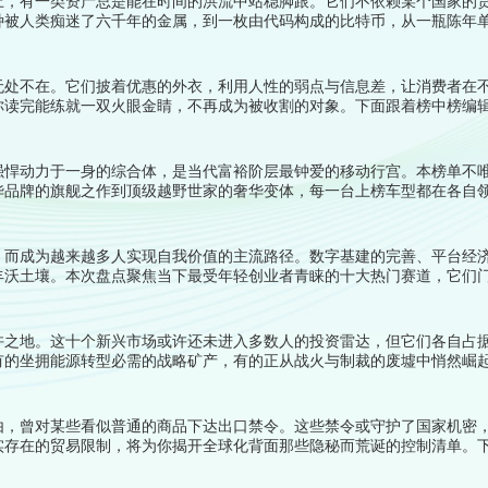
上，有一类资产总是能在时间的洪流中站稳脚跟。它们不依赖某个国家的
种被人类痴迷了六千年的金属，到一枚由代码构成的比特币，从一瓶陈年
同特征：稀缺性无法被权力复制，价值无法被印钞机稀释。以下十种资产
一起来看看详细名单吧！
无处不在。它们披着优惠的外衣，利用人性的弱点与信息差，让消费者在
你读完能练就一双火眼金睛，不再成为被收割的对象。下面跟着榜中榜编
强悍动力于一身的综合体，是当代富裕阶层最钟爱的移动行宫。本榜单不
华品牌的旗舰之作到顶级越野世家的奢华变体，每一台上榜车型都在各自领
便能宣告主人的品味与实力。下面跟着榜中榜编辑一起来看看详细名单吧
，而成为越来越多人实现自我价值的主流路径。数字基建的完善、平台经
丰沃土壤。本次盘点聚焦当下最受年轻创业者青睐的十大热门赛道，它们
作方式的向往。电商直播稳坐头把交椅，但其他领域同样暗藏黄金。下面跟
许之地。这十个新兴市场或许还未进入多数人的投资雷达，但它们各自占
有的坐拥能源转型必需的战略矿产，有的正从战火与制裁的废墟中悄然崛
长神话被书写。下面跟着榜中榜编辑一起来看看详细名单吧！
由，曾对某些看似普通的商品下达出口禁令。这些禁令或守护了国家机密
实存在的贸易限制，将为你揭开全球化背面那些隐秘而荒诞的控制清单。