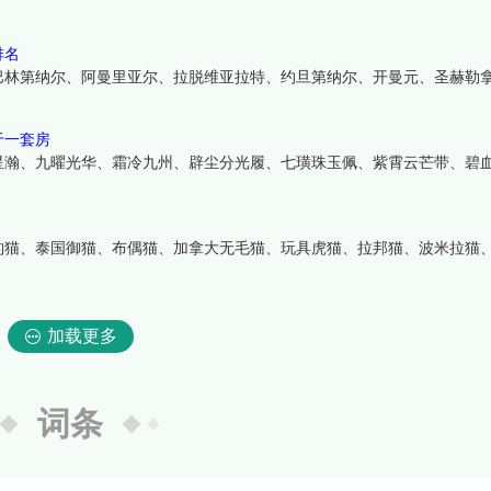
排名
巴林第纳尔、阿曼里亚尔、拉脱维亚拉特、约旦第纳尔、开曼元、圣赫勒
于一套房
星瀚、九曜光华、霜冷九州、辟尘分光履、七璜珠玉佩、紫霄云芒带、碧
豹猫、泰国御猫、布偶猫、加拿大无毛猫、玩具虎猫、拉邦猫、波米拉猫
加载更多
词条