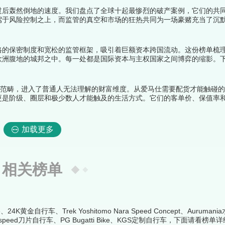
过后轰然倒地的速度。我们盘点了全球十起最惨烈的破产案例，它们的共
驾于风险控制之上，而监管的真空和市场的狂热共同为一场豪赌充当了沉
数月甚至数周之内化为乌有。下面跟着榜中榜编辑一起来看看详细名单吧
格的保密制度和宽松的监管框架，吸引着巨额资本跨国流动。这份榜单梳
欧洲腹地的城邦之中。每一处都是国际资本与主权国家之间博弈的缩影。
的范畴，进入了普通人无法理解的财富维度。从爱马仕需要配货才能触碰
更是阶级、圈层和极少数人才能触及的生活方式。它们的客单价、保值率
叹：贫穷限制了我的想象力。下面跟着榜中榜编辑一起来看看详细名单吧
加载更多
相关榜单
金自行车、Trek Yoshitomo Nara Speed Concept、Auruma
tespeed刀片自行车、PG Bugatti Bike、KGS定制自行车，下面请看榜单