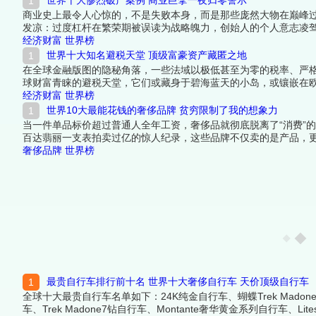
世界十大惨烈破产案例 商业巨擘一夜归零警示
商业史上最令人心惊的，不是失败本身，而是那些庞然大物在巅峰
发凉：过度杠杆在繁荣期被误读为战略魄力，创始人的个人意志凌
水退去，数万名员工、数千亿市值和延续百年的品牌，可以在短短
经济财富
世界榜
世界十大知名避税天堂 顶级富豪资产藏匿之地
在全球金融版图的隐秘角落，一些法域以极低甚至为零的税率、严
球财富青睐的避税天堂，它们或藏身于碧海蓝天的小岛，或镶嵌在
编辑一起来看看详细名单吧！
经济财富
世界榜
世界10大最能花钱的奢侈品牌 贫穷限制了我的想象力
当一件单品标价超过普通人全年工资，奢侈品就彻底脱离了“消费”
百达翡丽一支表拍卖过亿的惊人纪录，这些品牌不仅卖的是产品，
筑了一道金钱铸成的围墙——墙内的人闭眼刷卡，墙外的人只能感
奢侈品牌
世界榜
最贵自行车排行前十名 世界十大奢侈自行车 天价顶级自行车
全球十大最贵自行车名单如下：24K纯金自行车、蝴蝶Trek Madone、24K黄
车、Trek Madone7钻自行车、Montante奢华黄金系列自行车、Li