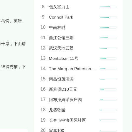
8
包头富力山
9
Conholt Park
拿岛镑、英镑、
10
中南林樾
11
曲江公馆三期
血干戚，下面请
12
武汉天地云廷
13
Montalbán 11号
、彼得秃猫，下
14
The Marq on Paterson Hill
15
南昌恒茂湖滨
16
新希望D10天元
17
阿布拉姆采沃庄园
18
龙盛乾园
19
长春市中海国际社区
20
宸嘉100