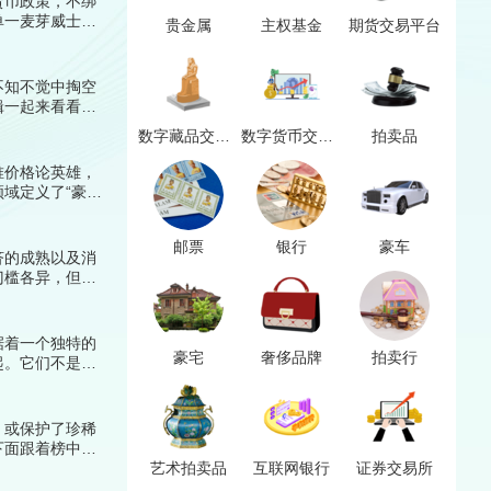
货币政策，不绑
单一麦芽威士
贵金属
主权基金
期货交易平台
，经过了战争、
不知不觉中掏空
辑一起来看看详
数字藏品交易平台
数字货币交易平台
拍卖品
唯价格论英雄，
域定义了“豪
！
邮票
银行
豪车
济的成熟以及消
门槛各异，但共
着榜中榜编辑
据着一个独特的
豪宅
奢侈品牌
拍卖行
起。它们不是下
，或保护了珍稀
下面跟着榜中榜
艺术拍卖品
互联网银行
证券交易所