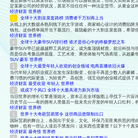
通货膨胀可以蒸发存款，市场崩溃可以腰斩股票，但在人类财富史
定某家公司的经营状况，甚至不信任任何一种法定货币。从黄金这
忌，到一套城市核心区的土地契约——真正的保值资产都有一个共
经济财富
世界榜
金融危机和王朝更迭的考验，依然屹立不倒。下面跟着榜中榜编辑
全球十大割韭菜套路榜 消费者千万别再上当
从线上的大数据杀熟到线下的文字游戏，商家精心设计的消费陷阱
钱包。这份榜单揭开当下最流行、最隐蔽的十大割韭菜套路，希望
细名单吧！
经济财富
世界榜
全球十大豪华SUV排行榜 谁才是你心中的终极梦想之车
豪华SUV早已超越越野工具的定义，成为集顶级材质、前沿科技与
而是综合考量品牌底蕴、工艺水准、乘坐体验与气场表现，从超豪
华”二字的极致形态。它们中的任何一台驶过街头，都无需轰鸣引擎
SUV
豪车
世界榜
全球十大最受年轻人欢迎的创业领域 电商直播依旧火爆
当代年轻人的职业观正在发生深刻裂变，创业不再是少数人的豪赌
费习惯的代际更迭，为轻资产、高创意、强互动的创业模式提供了
同点是高度契合Z世代的审美话语权、数字化生存能力与对自由工
经济财富
最受欢迎
年轻人
世界榜
一起来看看详细名单吧！
或成下个风口 全球十大最具潜力新兴市场
当旧世界的增长引擎逐渐熄火，资本正在全球版图上寻找下一片应
历史节点——有的拥有人类最后一批未充分开发的年轻人口红利，
一个中国或印度，它们是它们自己，每一个都在等待属于自己的增
经济财富
世界榜
世界十大奇葩贸易禁令 这些商品曾限制出口
国际贸易的舞台上，各国出于安全、文化、环保乃至匪夷所思的理
物种，也有一些让人读后不禁发问：这东西也需要禁？以下十个真
编辑一起来看看详细名单吧！
经济财富
最奇怪
世界榜