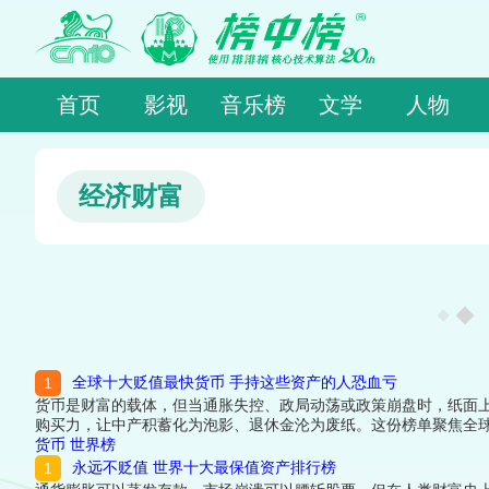
首页
影视
音乐榜
文学
人物
经济财富
全球十大贬值最快货币 手持这些资产的人恐血亏
货币是财富的载体，但当通胀失控、政局动荡或政策崩盘时，纸面
购买力，让中产积蓄化为泡影、退休金沦为废纸。这份榜单聚焦全
看看详细名单吧！
货币
世界榜
永远不贬值 世界十大最保值资产排行榜