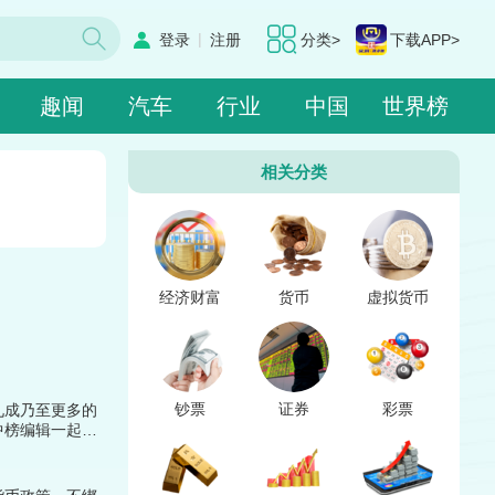
|
登录
注册
分类>
下载APP>
趣闻
汽车
行业
中国
世界榜
相关分类
经济财富
货币
虚拟货币
钞票
证券
彩票
九成乃至更多的
中榜编辑一起来