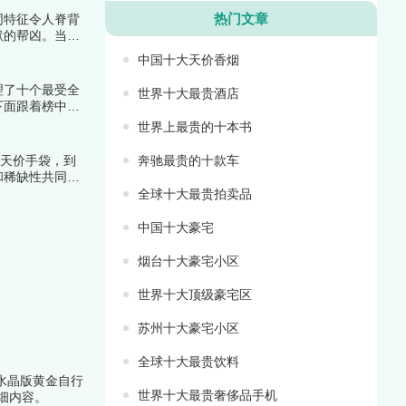
热门文章
同特征令人脊背
默的帮凶。当潮
！
中国十大天价香烟
理了十个最受全
世界十大最贵酒店
下面跟着榜中榜
世界上最贵的十本书
的天价手袋，到
奔驰最贵的十款车
和稀缺性共同构
！
全球十大最贵拍卖品
中国十大豪宅
烟台十大豪宅小区
世界十大顶级豪宅区
苏州十大豪宅小区
全球十大最贵饮料
nia水晶版黄金自行
世界十大最贵奢侈品手机
详细内容。