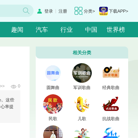
|
登录
注册
分类>
下载APP>
趣闻
汽车
行业
中国
世界榜
相关分类
>>
0
圆舞曲
军训歌曲
经典歌曲
心。这些
者心率提
民歌
儿歌
抗战歌曲