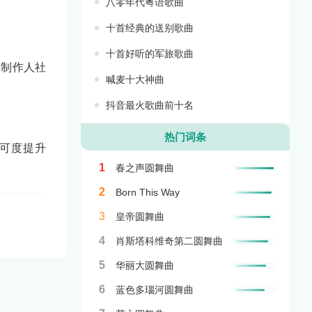
八零年代粤语歌曲
十首经典的送别歌曲
十首好听的军旅歌曲
被制作人社
喊麦十大神曲
抖音最火歌曲前十名
热门词条
认可度提升
1
春之声圆舞曲
2
Born This Way
3
皇帝圆舞曲
4
肖斯塔科维奇第二圆舞曲
5
华丽大圆舞曲
6
蓝色多瑙河圆舞曲