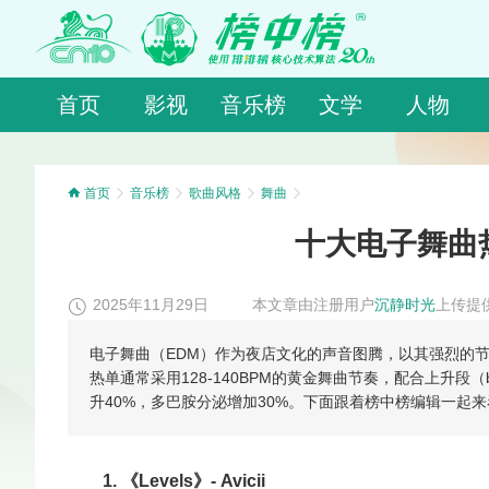
首页
影视
音乐榜
文学
人物
首页
音乐榜
歌曲风格
舞曲
十大电子舞曲
2025年11月29日
本文章由注册用户
沉静时光
上传提
电子舞曲（EDM）作为夜店文化的声音图腾，以其强烈的节
热单通常采用128-140BPM的黄金舞曲节奏，配合上升段（
升40%，多巴胺分泌增加30%。下面跟着榜中榜编辑一起
1. 《Levels》- Avicii