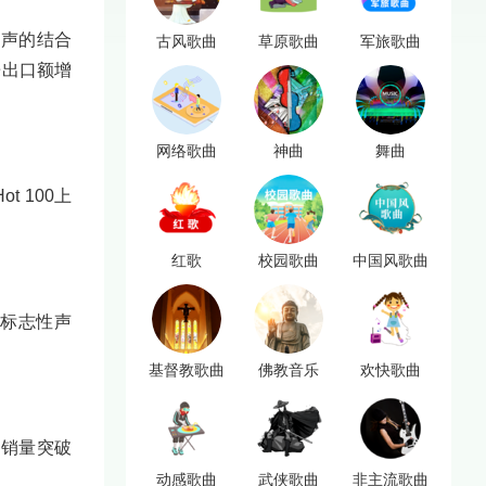
魂人声的结合
古风歌曲
草原歌曲
军旅歌曲
乐出口额增
网络歌曲
神曲
舞曲
t 100上
红歌
校园歌曲
中国风歌曲
年度标志性声
基督教歌曲
佛教音乐
欢快歌曲
》销量突破
动感歌曲
武侠歌曲
非主流歌曲