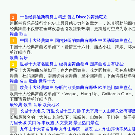
十首经典迪斯科舞曲精选 复古Disco的舞池狂欢
迪斯科音乐是流行文化史上最具感染力的篇章之一，以其强劲的四
经典舞曲不仅曾在全球夜总会引发狂欢热潮，更跨越时空成为永不
中榜编辑一起来看看详细名单吧！
舞曲
歌曲
中国十大经典舞曲 国内好听的舞曲有哪些 中国劲爆舞曲盘点
中国十大经典舞曲名单如下：爱情三十六计、潇洒小姐、舞娘、坏天
单详细内容。
歌曲
音乐
世界十大著名圆舞曲 经典圆舞曲盘点 圆舞曲名曲有哪些
世界十大圆舞曲名单如下：春之声圆舞曲、花之圆舞曲、蓝色多瑙
舞曲、杜鹃圆舞曲、南国玫瑰圆舞曲、皇帝圆舞曲，下面请看榜单
舞曲
名曲
歌曲
世界十大
欧美十大经典舞曲 好听的欧美舞曲有哪些 欧美热门舞曲盘点
欧美十大经典舞曲名单如下：Vogue、Hung Up、California Gurls、Cele
下面请看榜单详细内容。
最经典
歌曲
音乐
欧美地区
长城十大名关 万里长城十三关 除了天下第一关山海关还有哪
长城最著名的十大关口名单如下：嘉峪关、山海关、玉门关、娘子
万里长城
关口
军事设施
人文景观
景区热门景点
九华山十大著名佛寺 九华山寺院一览表 去九华山拜佛不愁去