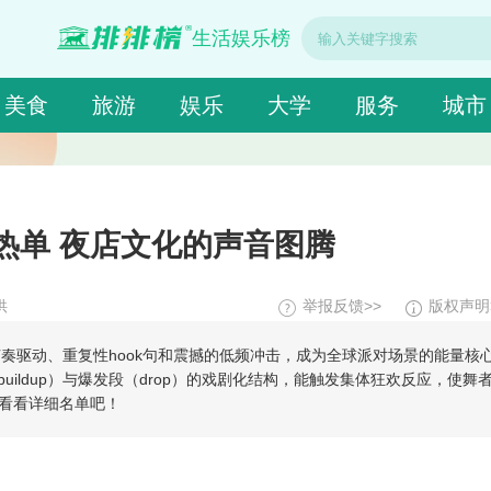
生活娱乐榜
美食
旅游
娱乐
大学
服务
城市
热单 夜店文化的声音图腾
供
举报反馈>>
版权声明
奏驱动、重复性hook句和震撼的低频冲击，成为全球派对场景的能量核
buildup）与爆发段（drop）的戏剧化结构，能触发集体狂欢反应，使舞
来看看详细名单吧！