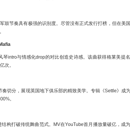
律与军鼓节奏具有极强的识别度。尽管没有正式发行打榜，但在美
。
Mafia
，教堂风琴intro与情感化drop的对比创造史诗感。该曲获得格莱美
2亿次。
和节奏切分，展现英国地下俱乐部的精致美学。专辑《Settle》成
00%。
的激进结构打破传统舞曲范式。MV在YouTube首月播放量破亿，成