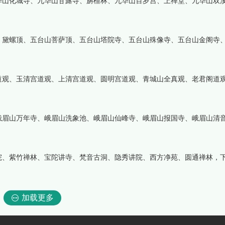
华山化城寺、九华山甘露寺、旃檀林、九华山百岁宫、上禅堂、九华山双
、黛螺顶、五台山菩萨顶、五台山塔院寺、五台山殊像寺、五台山金阁寺
道观、玉清宫道观、上清宫道观、圆明宫道观、青城山全真观、老君阁道
峨眉山万年寺、峨眉山洗象池、峨眉山仙峰寺、峨眉山报国寺、峨眉山清
院、紫竹禅林、宝陀讲寺、梵音古洞、隐秀讲院、西方净苑、圆通禅林，
加载更多