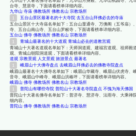
九华山十大著名佛寺名单如下：九华山月身殿、九华山祇园寺、九
台寺、慧居寺，下面请看榜单详细内容。
九华山
寺庙
佛教场所
佛教名山
宗教场所
五台山景区最著名的十大寺院 去五台山拜佛必去的寺庙
五台山景区十大寺庙名单如下：五台山显通寺、万佛阁（五爷庙）
寺、五台山南山寺、五台山罗睺寺，下面请看榜单详细内容。
五台山
佛寺
佛教场所
佛教名山
宗教场所
青城山最著名的十大道观 青城山必去的道教宫观
青城山十大著名道观名单如下：天师洞道观、建福宫道观、祖师殿
观、青城山朝阳洞道观，下面请看榜单详细内容。
道观
宗教景观
人文景观
旅游景点
最著名
峨眉山十大佛寺盘点 去峨眉山拜佛必去的佛教寺院盘点
峨眉山最著名十大佛寺名单如下：峨眉山华藏寺、峨眉山伏虎寺、
音寺、峨眉山中峰寺、峨眉山洪椿坪，下面请看榜单详细内容。
峨眉山
佛寺
佛教场所
佛教名山
宗教场所
普陀山有哪些寺院 普陀山十大著名寺院盘点 不愧为海天佛国
普陀山十大著名佛寺名单如下：普济寺、慧济寺、法雨寺、大乘禅
细内容。
普陀山
佛寺
佛教场所
佛教名山
宗教场所