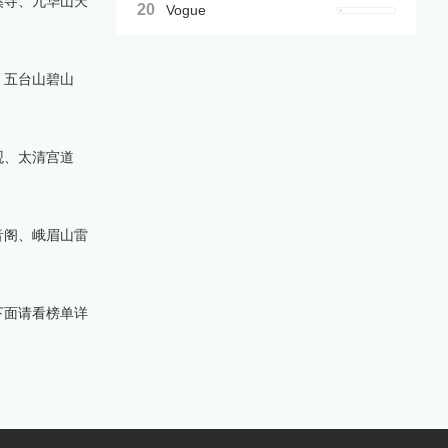
溪寺、九华山天
20
Vogue
、五台山碧山
观、太清宫道
音阁、峨眉山雷
下面请看榜单详