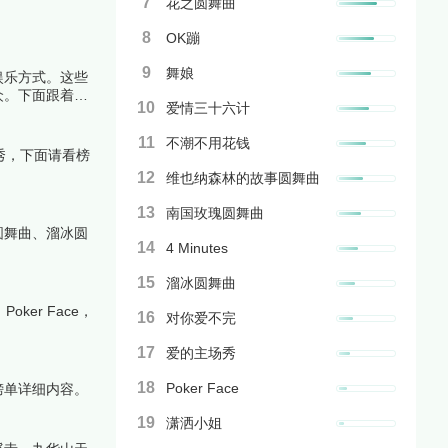
7
花之圆舞曲
8
OK蹦
9
舞娘
娱乐方式。这些
众。下面跟着榜
10
爱情三十六计
11
不潮不用花钱
秀，下面请看榜
12
维也纳森林的故事圆舞曲
13
南国玫瑰圆舞曲
圆舞曲、溜冰圆
14
4 Minutes
15
溜冰圆舞曲
Poker Face，
16
对你爱不完
17
爱的主场秀
18
Poker Face
榜单详细内容。
19
潇洒小姐