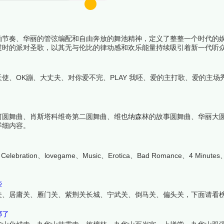
拍节奏、华丽的管弦编配和自由奔放的舞池精神，定义了整整一个时代的
过时的派对圣歌，以其无与伦比的律动感和欢乐能量持续吸引着新一代听
使、OK蹦、大丈夫、对你爱不完、PLAY 我呸、爱的主打歌、爱的主场
河圆舞曲、肖斯塔科维奇第二圆舞曲、维也纳森林的故事圆舞曲、华丽大
详细内容。
bration、lovegame、Music、Erotica、Bad Romance、4 Minutes、
些
关、居庸关、雁门关、紫荆关长城、宁武关、倒马关、偏头关，下面请看
哪了