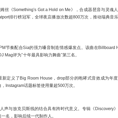
姆丝《Something's Got a Hold on Me》，合成器琶音与灵
tport排行榜冠军，全球夜店播放次数超800万次，推动瑞典音
节奏配合Sia的强力嗓音制造情感爆发点。该曲在Billboard Ho
DJ Mag评为"十年最具影响力舞曲"第三名。
f重新定义了Big Room House，drop部分的咆哮式音效成为
，Instagram话题标签使用量超500万次。
e人声与放克贝斯线的结合具有跨时代意义。专辑《Discovery
"第一名，影响后续一代制作人。