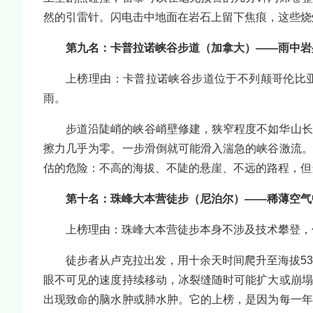
然的引雷针。闪电击中地面在岩石上留下焦痕，这些烧
第九名：卡普拉诺峡谷步道（加拿大）——雨中岩
上榜理由：卡普拉诺峡谷步道位于不列颠哥伦比
雨。
步道沿陡峭的峡谷峭壁修建，狭窄程度不如华山长
擦力几乎为零。一步滑倒就可能滑入湍急的峡谷激流。
估的危险：不高的海拔、不陡的悬崖、不远的路程，但
第十名：珠峰大本营徒步（尼泊尔）——稀薄空气
上榜理由：珠峰大本营徒步本身不涉及技术攀登，
徒步者从卢克拉出发，用十余天时间爬升至海拔5
眼不可见的速度持续移动，冰裂缝随时可能扩大或崩塌
出现致命的脑水肿或肺水肿。它的上榜，是因为每一年