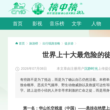
首页
影视
音乐榜
文学
人物
首页
旅游榜
出行线路攻略
徒步游
世界上十大最危险的徒
2026年07月08日
本文章由注册用户
沉静时光
上传提
有些路不是为了抵达，而是为了确认自己仍然活着。本榜单
致命概率、恶劣天气频率、野生动物威胁以及救援可达性等
字。踏上这些小径的人并非寻求刺激的亡命之徒，而是用身
第一名：华山长空栈道（中国）——悬挂在绝壁上