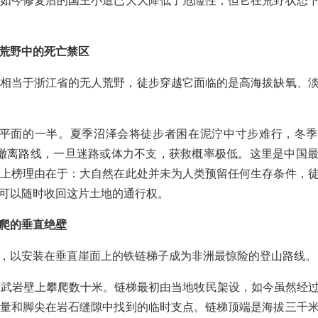
如今修复后的国王小道已大大降低了危险性，但它在荒野状态
荒野中的死亡禁区
相当于浙江省的无人荒野，徒步穿越它面临的是高海拔缺氧、
海平面的一半。夏季沼泽会将徒步者困在泥泞中寸步难行，冬
有撤离路线，一旦迷路或体力不支，获救概率极低。这里是中国
上榜理由在于：大自然在此处并未为人类预留任何生存条件，
可以随时收回这片土地的通行权。
爬的垂直绝壁
，以安装在垂直崖面上的铁链梯子成为非洲最惊险的登山路线。
玄武岩壁上攀爬数十米。链梯最初由当地牧民架设，如今虽然经
量和脚尖在岩石缝隙中找到的临时支点。链梯顶端是海拔三千