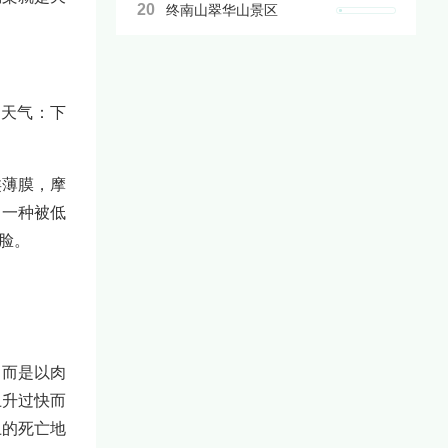
20
终南山翠华山景区
常天气：下
类薄膜，摩
了一种被低
脸。
，而是以肉
上升过快而
上的死亡地