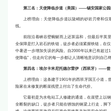
第三名：天使降临步道（美国）——锡安国家公园
上榜理由：天使降临步道以陡峭的砂岩刃脊和仅
线。
前段沿着峡谷壁蜿蜒而上还算温和，但最后半英里
全保障是打入岩石的铁链，徒步者必须紧握铁链，在仅
中暑进一步增加失误的风险。自2000年以来已有超过
使降临”，但走向它的每一步都让人清晰地意识到自己
第四名：埃尔卡米尼托德尔雷伊（西班牙）——曾
上榜理由：这条建于1901年的西班牙国王小道，
险家在未修复的断崖残壁上付出了生命代价。
它最初是为水电站工人修建的通道，在崖壁上以钢
全断裂的缺口，徒步者只能在锈蚀的钢梁上行走，脚下是1