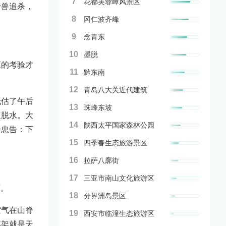
7
花都芙蓉嶂风景区
野兽追杀，
8
冈仁波齐峰
9
念青东
10
墨脱
正的考验才
11
黔东南
12
青岛八大关近代建筑
低估了午后
13
珠峰东坡
速脱水。大
14
陕西太平国家森林公园
步忠告：下
15
四季春生态旅游景区
16
拉萨八廓街
17
三亚市南山文化旅游区
廊。
18
分界洲岛景区
空气在山脊
19
西安市临潼生态旅游区
属架就是天