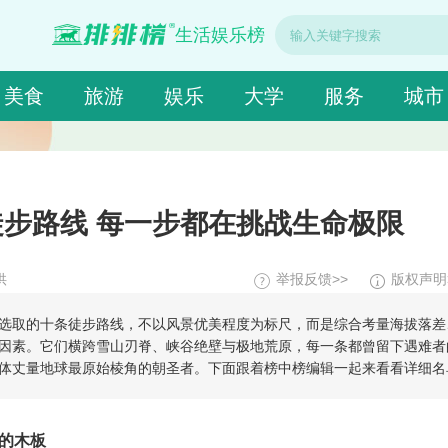
生活娱乐榜
美食
旅游
娱乐
大学
服务
城市
步路线 每一步都在挑战生命极限
供
举报反馈>>
版权声明
选取的十条徒步路线，不以风景优美程度为标尺，而是综合考量海拔落差
因素。它们横跨雪山刃脊、峡谷绝壁与极地荒原，每一条都曾留下遇难者
体丈量地球最原始棱角的朝圣者。下面跟着榜中榜编辑一起来看看详细名
的木板