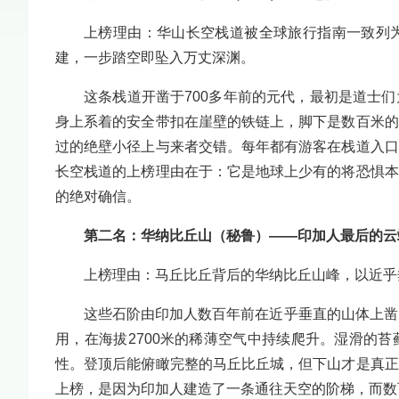
上榜理由：华山长空栈道被全球旅行指南一致列
建，一步踏空即坠入万丈深渊。
这条栈道开凿于700多年前的元代，最初是道士
身上系着的安全带扣在崖壁的铁链上，脚下是数百米的
过的绝壁小径上与来者交错。每年都有游客在栈道入口
长空栈道的上榜理由在于：它是地球上少有的将恐惧本
的绝对确信。
第二名：华纳比丘山（秘鲁）——印加人最后的云
上榜理由：马丘比丘背后的华纳比丘山峰，以近乎
这些石阶由印加人数百年前在近乎垂直的山体上凿
用，在海拔2700米的稀薄空气中持续爬升。湿滑的
性。登顶后能俯瞰完整的马丘比丘城，但下山才是真正
上榜，是因为印加人建造了一条通往天空的阶梯，而数