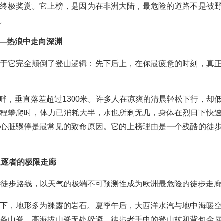
终极奖赏。它上榜，是因为在非洲大陆，最危险的道路不是被
。
—热浪中走向深渊
于它完全颠倒了登山逻辑：先下后上，在你最疲惫的时刻，真
畔，垂直落差超过1300米。许多人在凉爽的清晨轻松下行，却
回程攀爬时，体力已消耗大半，水也所剩无几，身体在烈日下快
心脏骤停是最常见的致命原因。它的上榜理由是一个残酷的徒
追逐者的极限走廊
距离徒步路线，以天气的极端不可预测性成为欧洲最危险的徒步走
下，地形多为裸露的岩石。夏季午后，大西洋水汽与地中海暖
条山脊。高海拔山脊无处躲避，徒步者手中的登山杖和背包金