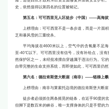
难，迫使西班牙政府斥巨资全面修复并加装安全护栏。
史，依然值得以第四名的位置被铭记。
第五名：可可西里无人区徒步（中国）——高海拔
上榜理由：可可西里不是一条步道，而是一片面积
乏和暴风雪的三重绞杀。
平均海拔在4600米以上，空气中的含氧量不足
至-40℃以下。可可西里没有信号，没有补给点，没
然保护区之一，未经批准擅自穿越属于违法行为。它的
自带完整的生命支持系统，而即便如此，可可西里仍然
第六名：德拉肯斯堡大断崖（南非）——链梯上攀
上榜理由：南非与莱索托边境的德拉肯斯堡大断崖
徒步者必须抓住两条摇晃的链条，在近乎90度的
但脚下是数百米的峡谷，唯一支撑身体的只是手臂的力