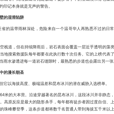
灼印记本身就是无声的警告。
壁的湿滑陷阱
亚省的温带雨林深处，危险来自一个温哥华人再熟悉不过的日
空栈道，但在持续降雨后，岩石表面会覆盖一层近乎透明的藻
当地搜索救援队每年都要在此执行数十次任务。它的上榜代表
当雨水渗透进每一道岩石缝隙时，最熟悉的步道也会露出另一张
中的漫长朝圣
但它以海拔高度、极端温差和昆布冰川的潜在威胁入选榜单。
364米的大本营。沿途穿越著名的昆布冰川，这段冰川并非静态
。高原反应是最大的隐形杀手，每年都有徒步者因过度自信、
的珠峰攀登季，这条步道都将数千名普通人带到海拔五千米以