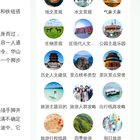
板和铁链搭
地文景观
水文景观
气象天象
侧身而过，
仅容一人通
生物景观
近现代人文景观
公园主题乐园
指令。华山
每一个脚步
历史人文建筑
景点榜单类型
景区景点荣誉
旅游主题目的
旅游人群攻略
出行线路攻略
必须手脚并
充满不确定
山途中。它
旅游行程线路
四季旅游
假日旅游