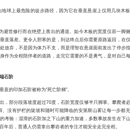
为地球上最危险的徒步路径，因为它在垂直悬崖上仅用几块木
们为避世修行而在绝壁上凿出的通道。如今木板的宽度仅容一脚
垂直落差。更令人胆寒的是，到达终点后你需要原路返回，在
处放弃，不是因为体力不支，而是理智在悬崖面前发出了停步
身作为全程陪伴者的道路，走完它需要的不是勇气，是对自己
端石阶
垂直的印加石阶被称为“死亡阶梯”。
出，部分段落坡度超过70度，石阶宽度仅够半只脚掌。攀爬者
苔藓、没有护栏的陡坡和随时可能降临的安第斯山雾让每一步都
的考验：湿滑的石阶加之下山的重力加速，多数事故发生在下
百年后，普通人仍需拿出攀岩者的专注才能安全走完全程。