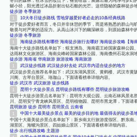
冬日的森林，在冰雪的妆点下，褪去喧嚣，展露出最为纯净与梦幻
蜒小径，阳光透过冰晶折射出钻石般的光芒。这些隐秘的森林徒步
着榜中榜编辑一起来看看详细名单吧！
徒步游
冬季旅游
10大冬日徒步路线 雪地穿越爱好者必走的10条经典线路
对于徒步爱好者而言，冬日并非休憩的季节，而是将熟悉的群山与
敬畏与对严寒的适应力。从高山冰川下的幽深峡谷，到原始森林中
迹。下面跟着榜中榜编辑一起来看看详细名单吧！
徒步游
冬季旅游
海南徒步路线有哪些 海南徒步旅行去哪好 海南徒步攻略【海
海南十大徒步路线名单如下：蜈支洲岛、海南霸王岭国家森林公园
达雨林文化旅游区、海南尖峰岭国家森林公园、海南儋州石花水洞
徒步游
海南省
华南旅游
旅游攻略
海南旅游
武汉徒步线路 武汉徒步好去处 武汉市内适合徒步的地方
武汉徒步景点推荐名单如下：武汉东湖风景区、黄鹤楼、武汉市黄
川阁、古琴台景区、珞珈山，下面请看榜单详细内容。
徒步
武汉市
武汉旅游
徒步线路
昆明十大徒步景点 昆明徒步路线有哪些 昆明徒步旅游攻略
昆明十大徒步游景点名单如下：昆明市大观公园、云南石林风景名
川、昆明安宁青龙峡风景区、昆明植物园、昆明市黑龙潭，下面请
昆明旅游
徒步
昆明市
昆明景点
云南省
中国十大最美徒步景点 最美的徒步目的地 最值得去的徒步圣
中国十大最美徒步景点名单如下：新乡南太行旅游度假区、黔东南
湖景区、海螺沟景区、四姑娘山景区，下面请看榜单详细内容。
徒步
出行线路攻略
主题游