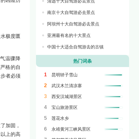
下的凶险历
清远十大自驾游必去景点
南京十大自驾游必去景点
阿坝州十大自驾游必去景点
亚洲最有名的十大景点
淡水极度匮
中国十大适合自驾游去的古镇
季气温骤降
热门词条
最严格的自
1
昆明轿子雪山
徒步者必须
2
武汉木兰清凉寨
3
西安汉城湖景区
4
宝山旅游景区
5
莲花水乡
过了加固，
6
永靖黄河三峡风景区
米以上的高