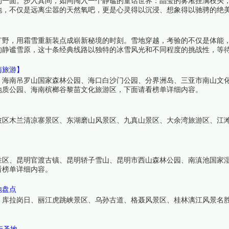
的一面。步入其间，如同闯入一个静谧的童话世界：晶莹的雾凇挂满枝头
地，不仅是远离尘嚣的天然氧吧，更是心灵得以沉浸、想象得以驰骋的绝
旷野，用霜雪重新装点成崭新秘境的时刻。雪地穿越，考验的不仅是体能
的静谧雪原，这十条经典线路以独特的冰雪风光和不同程度的挑战性，等
南旅游】
、海南吊罗山国家森林公园、海口白沙门公园、分界洲岛、三亚市南山文
地质公园、海南槟榔谷黎苗文化旅游区，下面请看榜单详细内容。
陂区木兰清凉寨景区、东湖磨山风景区、九真山景区、大余湾旅游区、江
胜区、昆明官渡古镇、昆明轿子雪山、昆明市西山森林公园、南滇池国家
看榜单详细内容。
地盘点
、库拉岗日、丽江虎跳峡景区、乌孙古道、格聂风景区、桂林漓江风景名