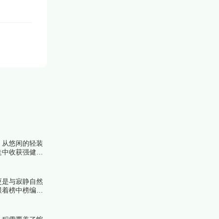
，从悠闲的轻装
走中收获强健体
更是与寂静自然
跟着榜中榜编辑