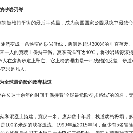
的砂岩刃脊
靠铁链维持平衡的最后半英里，成为美国国家公园系统中最致
陡然变成一条狭窄的砂岩脊线，两侧是超过300米的垂直落差
容一人的宽度上保持平衡。夏季高温可达40℃，将砂岩烤得滚
15人在这条步道上坠亡。它上榜的理由是一种残酷的反差：步道
终究只是凡人。
为全球最危险的废弃栈道
曾在长达十余年的时间里保持着“全球最危险徒步路线”的凶名，
架和混凝土搭建，宽仅一米。废弃数十年后，栈道腐朽坍塌，
00多米深的峡谷激流。1999年至2015年间，至少有5名冒