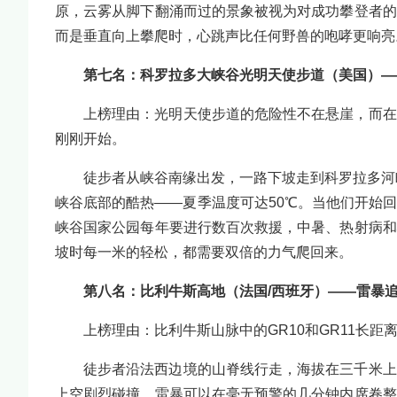
原，云雾从脚下翻涌而过的景象被视为对成功攀登者的
而是垂直向上攀爬时，心跳声比任何野兽的咆哮更响亮
第七名：科罗拉多大峡谷光明天使步道（美国）—
上榜理由：光明天使步道的危险性不在悬崖，而在
刚刚开始。
徒步者从峡谷南缘出发，一路下坡走到科罗拉多河
峡谷底部的酷热——夏季温度可达50℃。当他们开始
峡谷国家公园每年要进行数百次救援，中暑、热射病和
坡时每一米的轻松，都需要双倍的力气爬回来。
第八名：比利牛斯高地（法国/西班牙）——雷暴
上榜理由：比利牛斯山脉中的GR10和GR11长
徒步者沿法西边境的山脊线行走，海拔在三千米上
上空剧烈碰撞，雷暴可以在毫无预警的几分钟内席卷整