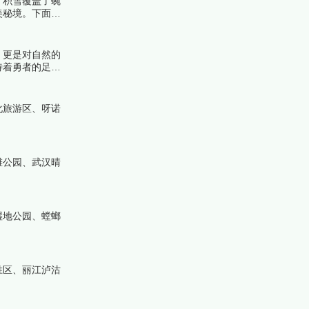
，积雪覆盖了蜿
美秘境。下面跟
，更是对自然的
待着勇者的足
化旅游区、呀诺
滩公园、武汉晴
湿地公园、螳螂
胜区、丽江泸沽