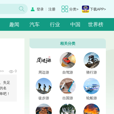
|
登录
注册
分类>
下载APP>
趣闻
汽车
行业
中国
世界榜
相关分类
>>
0
周边游
自驾游
骑行游
、失足
的名
单吧！
徒步游
出国游
轮船游