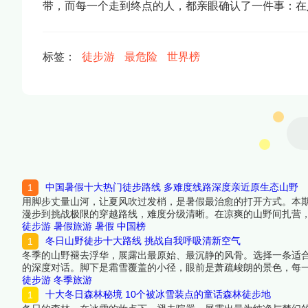
带，而每一个走到终点的人，都亲眼确认了一件事：在
标签：
徒步游
最危险
世界榜
中国暑假十大热门徒步路线 多难度线路深度亲近原生态山野
用脚步丈量山河，让夏风吹过发梢，是暑假最治愈的打开方式。本
漫步到挑战极限的穿越路线，难度分级清晰。在凉爽的山野间扎营
魄与内心安宁。下面跟着榜中榜编辑一起来看看详细名单吧！
徒步游
暑假旅游
暑假
中国榜
冬日山野徒步十大路线 挑战自我呼吸清新空气
冬季的山野褪去浮华，展露出最原始、最沉静的风骨。选择一条适
的深度对话。脚下是霜雪覆盖的小径，眼前是萧疏峻朗的景色，每
一起来看看详细名单吧！
徒步游
冬季旅游
十大冬日森林秘境 10个被冰雪装点的童话森林徒步地