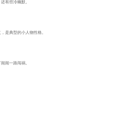
，还有些冷幽默。
义，是典型的小人物性格。
打闹闹一路闯祸。