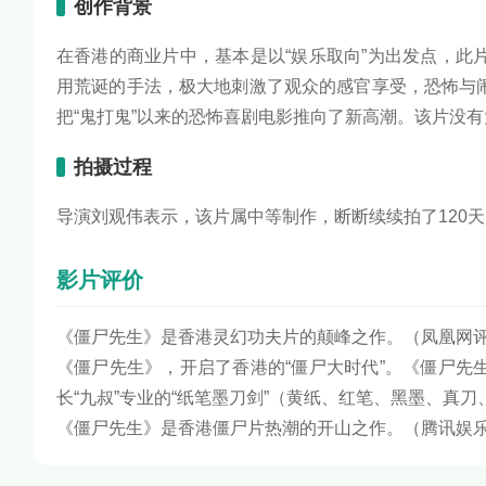
创作背景
在香港的商业片中，基本是以“娱乐取向”为出发点，
用荒诞的手法，极大地刺激了观众的感官享受，恐怖与
把“鬼打鬼”以来的恐怖喜剧电影推向了新高潮。该片没有
拍摄过程
导演刘观伟表示，该片属中等制作，断断续续拍了120天
影片评价
《僵尸先生》是香港灵幻功夫片的颠峰之作。（凤凰网
《僵尸先生》，开启了香港的“僵尸大时代”。《僵尸
长“九叔”专业的“纸笔墨刀剑”（黄纸、红笔、黑墨、真
《僵尸先生》是香港僵尸片热潮的开山之作。（腾讯娱