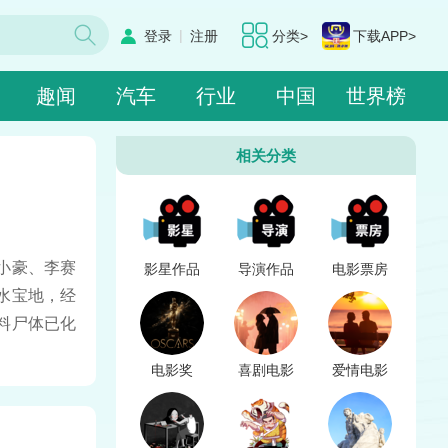
|
登录
注册
分类>
下载APP>
趣闻
汽车
行业
中国
世界榜
相关分类
小豪、李赛
影星作品
导演作品
电影票房
水宝地，经
料尸体已化
电影奖
喜剧电影
爱情电影