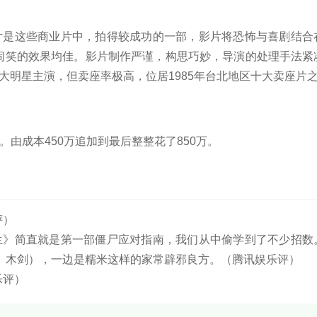
此片是这些商业片中，拍得较成功的一部，影片将恐怖与喜剧结合
闹笑的效果均佳。影片制作严谨，构思巧妙，导演的处理手法紧
大明星主演，但卖座率极高，位居1985年台北地区十大卖座片
。由成本450万追加到最后整整花了850万。
评）
先生》简直就是第一部僵尸应对指南，我们从中偷学到了不少招数
刀、木剑），一边是糯米这样的家常辟邪良方。（腾讯娱乐评）
乐评）