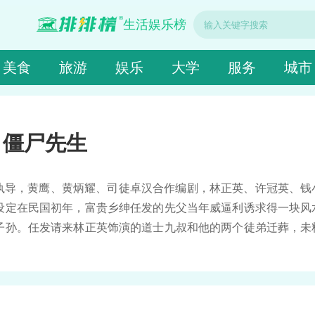
生活娱乐榜
美食
旅游
娱乐
大学
服务
城市
僵尸先生
观伟执导，黄鹰、黄炳耀、司徒卓汉合作编剧，林正英、许冠英、钱
设定在民国初年，富贵乡绅任发的先父当年威逼利诱求得一块风
子孙。任发请来林正英饰演的道士九叔和他的两个徒弟迁葬，未