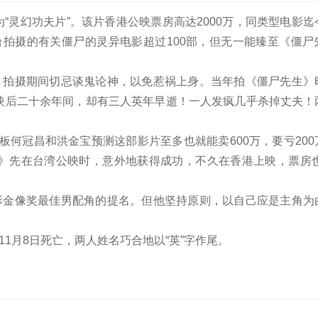
为“灵幻功夫片”。该片香港公映票房高达2000万，同类型电影
港台拍摄的有关僵尸的灵异电影超过100部，但无一能臻至《僵
，拍摄期间切忌谈鬼论神，以免惹祸上身。当年拍《僵尸先生》
映后二十余年间，却有三人英年早逝！一人发疯几乎杀掉丈夫！
板何冠昌和洪金宝预测这部影片至多也就能卖600万，要亏20
》先在台湾公映时，意外地获得成功，不久在香港上映，票房也超
影金像奖最佳男配角的提名。但他坚持原则，以自己应是主角为
1月8日死亡，两人姓名巧合地以“英”字作尾。