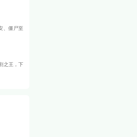
安、僵尸至
剧之王，下