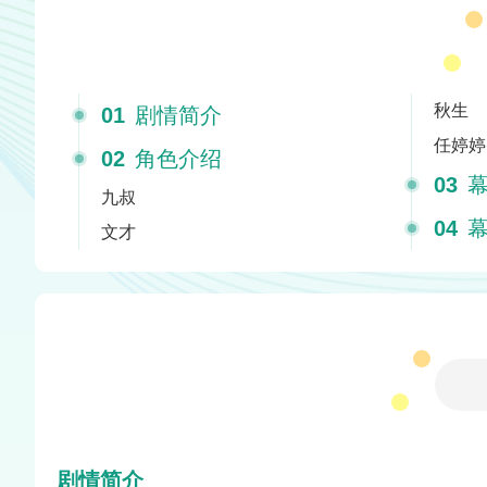
秋生
01
剧情简介
任婷婷
02
角色介绍
03
幕
九叔
04
幕
文才
剧情简介