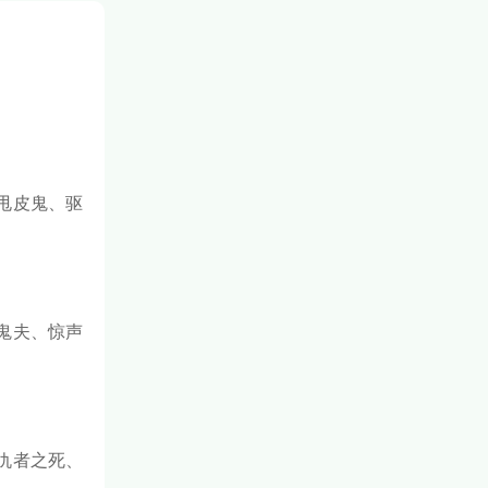
甩皮鬼、驱
鬼夫、惊声
仇者之死、