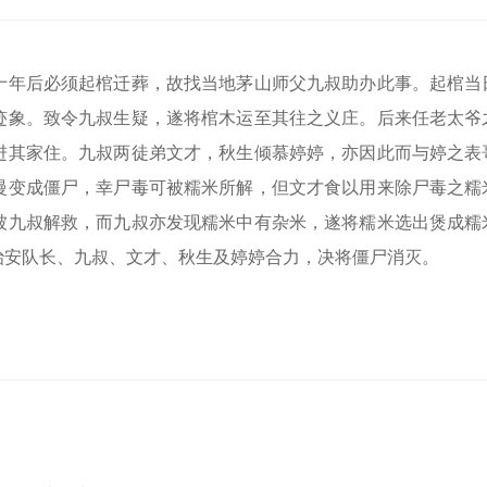
十年后必须起棺迁葬，故找当地茅山师父九叔助办此事。起棺当
迹象。致令九叔生疑，遂将棺木运至其往之义庄。后来任老太爷
进其家住。九叔两徒弟文才，秋生倾慕婷婷，亦因此而与婷之表
慢变成僵尸，幸尸毒可被糯米所解，但文才食以用来除尸毒之糯
被九叔解救，而九叔亦发现糯米中有杂米，遂将糯米选出煲成糯
治安队长、九叔、文才、秋生及婷婷合力，决将僵尸消灭。