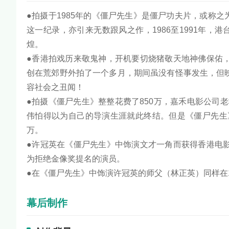
●拍摄于1985年的《僵尸先生》是僵尸功夫片，或称之
这一纪录，亦引来无数跟风之作，1986至1991年，
煌。
●香港拍戏历来敬鬼神，开机要切烧猪敬天地神佛保佑
创在荒郊野外拍了一个多月，期间虽没有怪事发生，但
容社会之丑闻！
●拍摄《僵尸先生》整整花费了850万，嘉禾电影公司老
伟怕得以为自己的导演生涯就此终结。但是《僵尸先生
万。
●许冠英在《僵尸先生》中饰演文才一角而获得香港电
为拒绝金像奖提名的演员。
●在《僵尸先生》中饰演许冠英的师父（林正英）同样在1
幕后制作