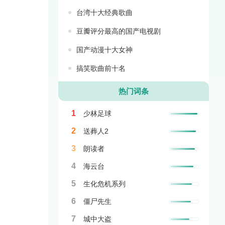
台湾十大经典歌曲
豆瓣评分最高的国产电视剧
国产动漫十大女神
搞笑歌曲前十名
热门词条
1
少林足球
2
送葬人2
3
朗读者
4
海云台
5
生化危机系列
6
僵尸先生
7
城中大盗