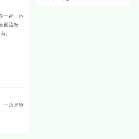
在一起，运
凑而流畅，
之首。
。一边是道