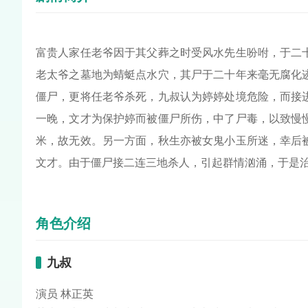
富贵人家任老爷因于其父葬之时受风水先生吩咐，于二
老太爷之墓地为蜻蜓点水穴，其尸于二十年来毫无腐化
僵尸，更将任老爷杀死，九叔认为婷婷处境危险，而接
一晚，文才为保护婷而被僵尸所伤，中了尸毒，以致慢
米，故无效。另一方面，秋生亦被女鬼小玉所迷，幸后
文才。由于僵尸接二连三地杀人，引起群情汹涌，于是
角色介绍
九叔
演员 林正英