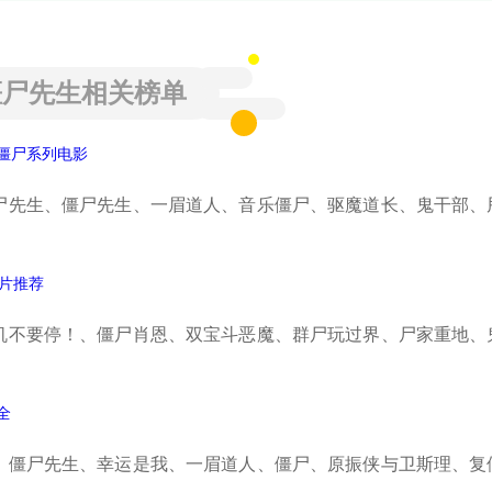
僵尸先生相关榜单
僵尸系列电影
尸先生、僵尸先生、一眉道人、音乐僵尸、驱魔道长、鬼干部、
怖片推荐
机不要停！、僵尸肖恩、双宝斗恶魔、群尸玩过界、尸家重地、
全
、僵尸先生、幸运是我、一眉道人、僵尸、原振侠与卫斯理、复