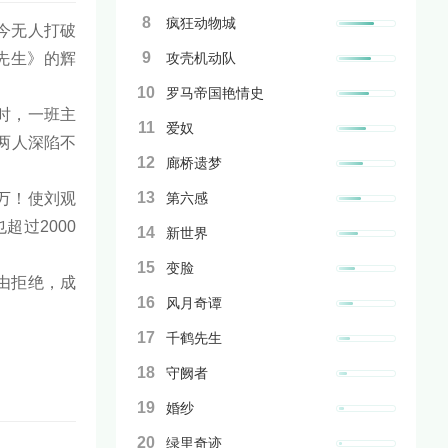
8
疯狂动物城
迄今无人打破
9
尸先生》的辉
攻壳机动队
10
罗马帝国艳情史
时，一班主
11
爱奴
两人深陷不
12
廊桥遗梦
13
0万！使刘观
第六感
过2000
14
新世界
15
变脸
由拒绝，成
16
风月奇谭
17
千鹤先生
18
守阙者
19
婚纱
20
绿里奇迹