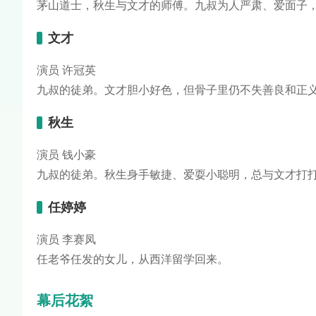
茅山道士，秋生与文才的师傅。九叔为人严肃、爱面子
文才
演员 许冠英
九叔的徒弟。文才胆小好色，但骨子里仍不失善良和正
秋生
演员 钱小豪
九叔的徒弟。秋生身手敏捷、爱耍小聪明，总与文才打
任婷婷
演员 李赛凤
任老爷任发的女儿，从西洋留学回来。
幕后花絮