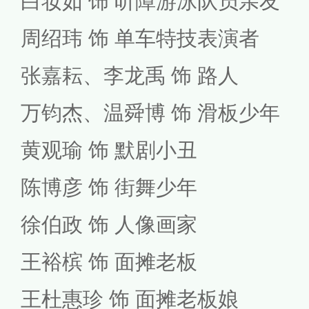
白妆如 饰 听障游泳队员亲友
周绍玮 饰 单车特技表演者
张嘉耘、李龙禹 饰 路人
万钧杰、温舜博 饰 滑板少年
黄观瑜 饰 默剧小丑
陈博彦 饰 街舞少年
徐伯政 饰 人像画家
王裕槟 饰 面摊老板
王杜惠珍 饰 面摊老板娘