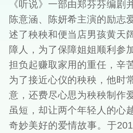
《听说》一部由郑芬芬编剧
陈意涵、陈妍希主演的励志
述了秧秧和便当店男孩黄天
障人，为了保障姐姐顺利参
担负起赚取家用的重任，辛
为了接近心仪的秧秧，他时
意，还费尽心思为秧秧制作
虽短，却让两个年轻人的心
奇妙美好的爱情故事。于201