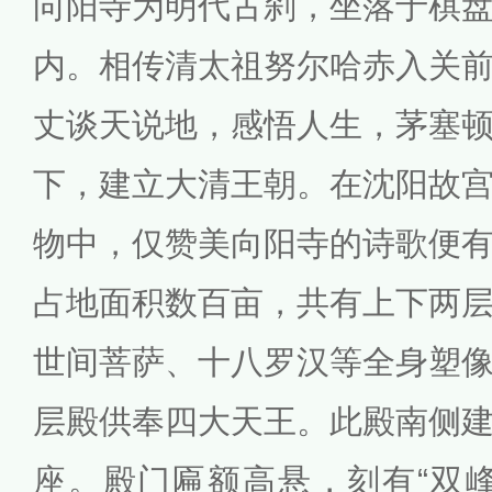
向阳寺为明代古刹，坐落于棋
内。相传清太祖努尔哈赤入关
丈谈天说地，感悟人生，茅塞
下，建立大清王朝。在沈阳故
物中，仅赞美向阳寺的诗歌便
占地面积数百亩，共有上下两
世间菩萨、十八罗汉等全身塑
层殿供奉四大天王。此殿南侧
座。殿门匾额高悬，刻有“双