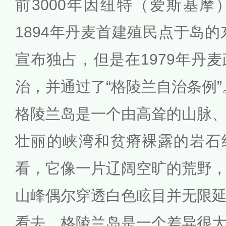
前3000年因纽特（爱斯基
1894年丹麦首建殖民点于岛的
宣布独占，但是在1979年丹
治，并通过了“格陵兰自治条例”
格陵兰岛是一个由高耸的山脉
壮丽的峡湾和贫瘠裸露的岩石
看，它像一片辽阔空旷的荒野
山峰偶尔穿透白色眩目并无限
看去，格陵兰岛是一个差异很