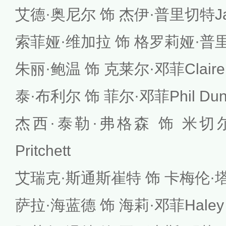
艾德·奥尼尔 饰 杰伊·普里切特Jay P
索菲娅·维加拉 饰 格罗莉娅·普里切特Gl
朱丽·鲍温 饰 克莱尔·邓菲Claire 
泰·布利尔 饰 菲尔·邓菲Phil Dun
杰西·泰勒·弗格森 饰 米切尔·
Pritchett
艾瑞克·斯通斯崔特 饰 卡梅伦·塔克C
萨拉·海蓝德 饰 海莉·邓菲Haley 