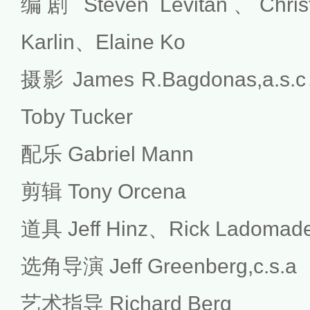
编剧 Steven Levitan、Chris
Karlin、Elaine Ko
摄影 James R.Bagdonas,a.s.c
Toby Tucker
配乐 Gabriel Mann
剪辑 Tony Orcena
道具 Jeff Hinz、Rick Ladomad
选角导演 Jeff Greenberg,c.s.a
艺术指导 Richard Berg