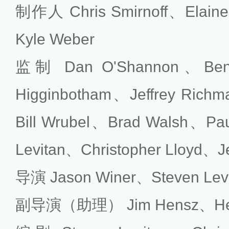
制作人 Chris Smirnoff、Elain
Kyle Weber
监制 Dan O'Shannon、Ben 
Higginbotham、Jeffrey Ric
Bill Wrubel、Brad Walsh、Pau
Levitan、Christopher Lloyd、Je
导演 Jason Winer、Steven Lev
副导演（助理） Jim Hensz、Hel