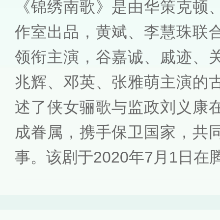
《锦绣南歌》是由华策克顿
作室出品，黄斌、李慧珠联
领衔主演，谷嘉诚、戚迹、
兆辉、邓英、张雅萌主演的
述了侠女骊歌与监政刘义康
成眷属，携手保卫国家，共
事。该剧于2020年7月1日