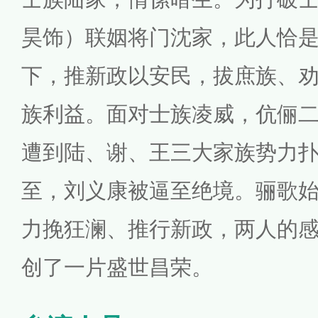
昊饰）联姻将门沈家，此人恰
下，推新政以安民，拔庶族、
族利益。面对士族凌威，伉俪
遭到陆、谢、王三大家族势力
至，刘义康被逼至绝境。骊歌
力挽狂澜、推行新政，两人的
创了一片盛世昌荣。