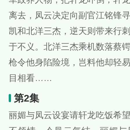
离去，凤云决定向副官江铭锋
凯和北洋三杰，逆天则带来行
于不义。北洋三杰乘机数落蔡
枪令他身陷险境，岂料他却轻
目相看……
第2集
丽媚与凤云设宴请轩龙吃饭希