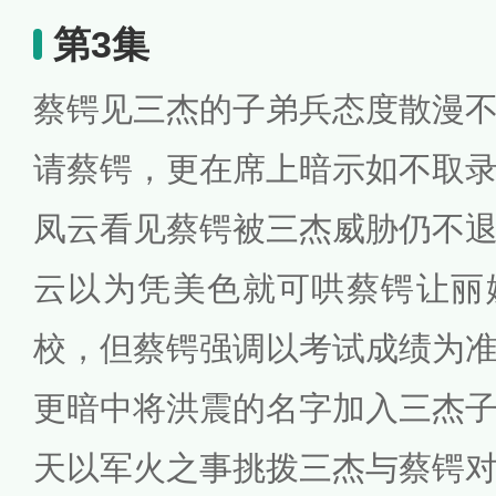
第3集
蔡锷见三杰的子弟兵态度散漫
请蔡锷，更在席上暗示如不取
凤云看见蔡锷被三杰威胁仍不
云以为凭美色就可哄蔡锷让丽
校，但蔡锷强调以考试成绩为
更暗中将洪震的名字加入三杰
天以军火之事挑拨三杰与蔡锷