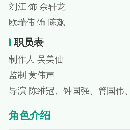
刘江 饰 余轩龙
欧瑞伟 饰 陈飙
职员表
制作人 吴美仙
监制 黄伟声
导演 陈维冠、钟国强、管国伟
角色介绍