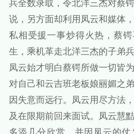
兵全数录取，令北洋三杰对蔡
说，另方面却利用凤云和媒体
私相受援一事炒得火热，蔡锷
生，乘机革走北洋三杰的子弟
凤云始才明白蔡锷所做一切皆
对自己和云吉班老板娘丽媚之
因失意而远行。凤云用尽方法
及在限期前回来面试。凤云慧
多添几分欣赏，并因凤云的仗