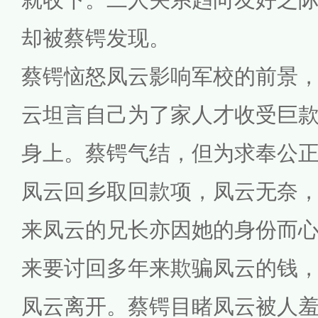
却被蔡锷发现。
蔡锷恼怒凤云影响军校的前景
云坦言自己为了家人才收受巨
身上。蔡锷气结，但为求奉公
凤云回乡取回款项，凤云无奈
来凤云的兄长亦因她的身份而
来要讨回多年来欺骗凤云的钱
凤云离开。蔡锷目睹凤云被人