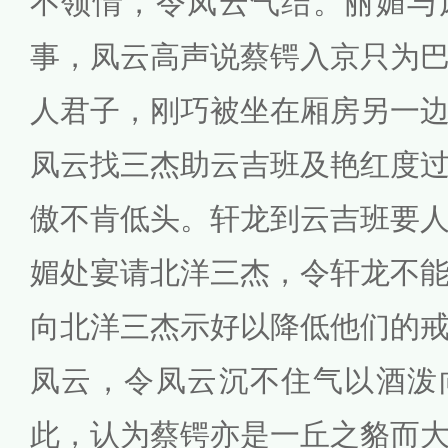
不领情，令凤云气结。丽媚与
事，凤云高声说蔡锷入京只为
人君子，刚巧被坐在厢房另一
凤云找三杰助云吉班及艳红度
傲不肯低头。轩龙到云吉班要
媚处宴请北洋三杰，令轩龙不
向北洋三杰示好以降低他们的
凤云，令凤云沉不住气以酒泼
此，认为蔡锷亦是一丘之貉而