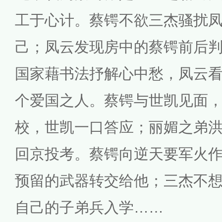
工于心计。蔡锷不欲三杰骚扰
己；凤云发现房中的蔡锷前后
国家藉书法抒解心中愁，凤云
个爱国之人。蔡锷与世凯见面
校，世凯一口答应；丽媚之弟
回京投考。蔡锷向逆天要军火
预留的武器转交给他；三杰不
自己的子弟兵入学……