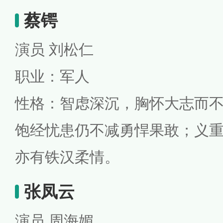
蔡锷
演员 刘松仁
职业：军人
性格：智虑深沉，胸怀大志而
饱经忧患仍不减勇悍果敢；义
亦有铁汉柔情。
张凤云
演员 周海媚