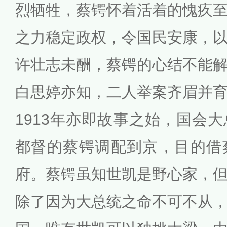
烈牺牲，蔡锷怀着活着的愧疚
之力稳定政权，令国民安康，
许壮志未酬，蔡锷的心结不能
白思婷亦知，二人举案齐眉并
1913年亦即故事之始，国会
都督的蔡锷调配到京，目的借
府。蔡锷虽知世凯是野心家，
除了因为大总统之命不可不从