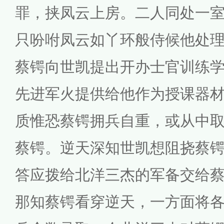
罪，挟凤云上房。二人同处一
只吩咐凤云如丫环般侍候他处
蔡锷向世凯提出开办士官训练
先进军火提供给他作为授课器
质惟恐蔡锷拥兵自重，或从中
蔡锷。逆天深知世凯想阻挠蔡
答应拨给北洋三杰的军备交给
那知蔡锷看穿逆天，一方面将