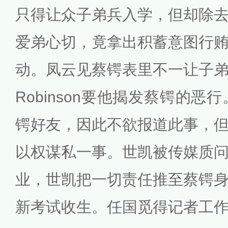
只得让众子弟兵入学，但却除
爱弟心切，竟拿出积蓄意图行
动。凤云见蔡锷表里不一让子
Robinson要他揭发蔡锷的恶行。
锷好友，因此不欲报道此事，
以权谋私一事。世凯被传媒质
业，世凯把一切责任推至蔡锷
新考试收生。任国觅得记者工