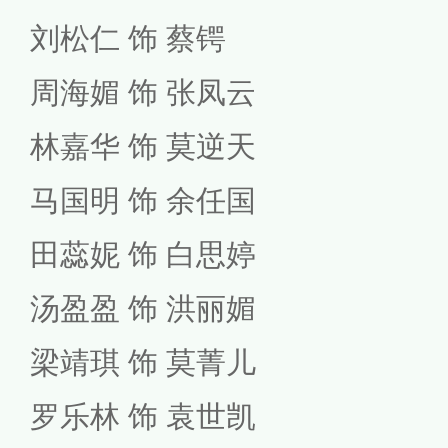
刘松仁 饰 蔡锷
周海媚 饰 张凤云
林嘉华 饰 莫逆天
马国明 饰 余任国
田蕊妮 饰 白思婷
汤盈盈 饰 洪丽媚
梁靖琪 饰 莫菁儿
罗乐林 饰 袁世凯