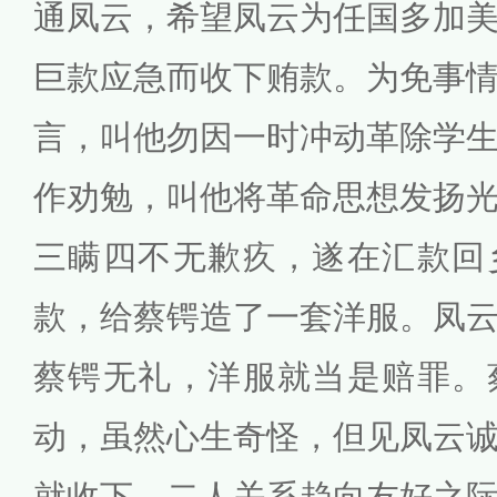
通凤云，希望凤云为任国多加
巨款应急而收下贿款。为免事
言，叫他勿因一时冲动革除学
作劝勉，叫他将革命思想发扬
三瞒四不无歉疚，遂在汇款回
款，给蔡锷造了一套洋服。凤
蔡锷无礼，洋服就当是赔罪。
动，虽然心生奇怪，但见凤云
就收下。二人关系趋向友好之