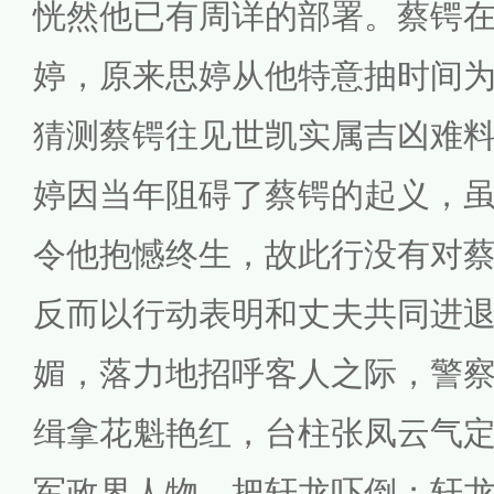
恍然他已有周详的部署。蔡锷
婷，原来思婷从他特意抽时间
猜测蔡锷往见世凯实属吉凶难
婷因当年阻碍了蔡锷的起义，
令他抱憾终生，故此行没有对
反而以行动表明和丈夫共同进
媚，落力地招呼客人之际，警
缉拿花魁艳红，台柱张凤云气
军政界人物，把轩龙吓倒；轩