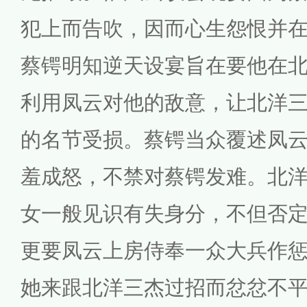
犯上而告吹，因而心生怨恨并
蔡锷明知逆天设宴旨在要他在
利用凤云对他的敌意，让北洋
的名节受损。蔡锷当众覆述凤
羞成怒，不禁对蔡锷发难。北
女一般见识有失身分，不但否
更要凤云上房侍奉一众大兵作
她来跟北洋三杰过招而忿忿不