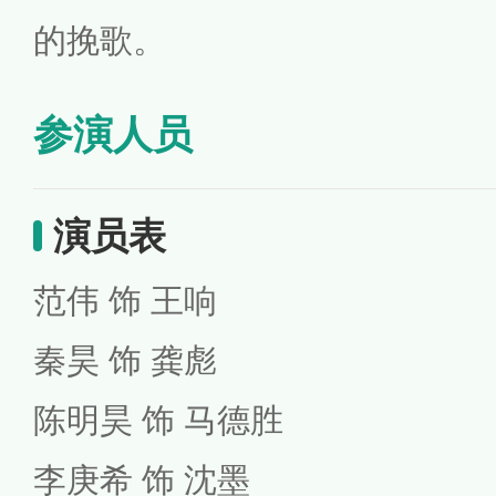
的挽歌。
参演人员
演员表
范伟 饰 王响
秦昊 饰 龚彪
陈明昊 饰 马德胜
李庚希 饰 沈墨