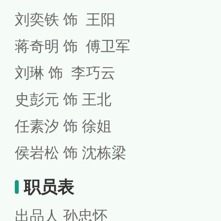
刘奕铁 饰 王阳
蒋奇明 饰 傅卫军
刘琳 饰 李巧云
史彭元 饰 王北
任素汐 饰 徐姐
侯岩松 饰 沈栋梁
职员表
出品人
孙忠怀