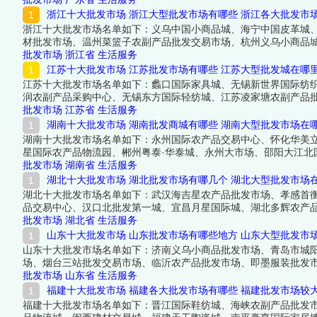
浙江十大批发市场 浙江大型批发市场有哪些 浙江各大批发市
浙江十大批发市场名单如下：义乌中国小商品城、海宁中国皮革城
材批发市场、温州菜篮子农副产品批发交易市场、杭州义乌小商品
批发市场
浙江省
生活服务
江苏十大批发市场 江苏批发市场有哪些 江苏大型批发城在哪
江苏十大批发市场名单如下：蠡口国际家具城、无锡新世界国际纺
润农副产品采购中心、无锡东方国际轻纺城、江苏凌家塘农副产品
内容。
批发市场
江苏省
生活服务
湖南十大批发市场 湖南批发商城有哪些 湖南大型批发市场在
湖南十大批发市场名单如下：永州国际农产品交易中心、怀化华美
星国际农产品物流园、郴州粤泰·华泰城、永州大市场、邵阳大江北
批发市场
湖南省
生活服务
湖北十大批发市场 湖北批发市场有哪几个 湖北大型批发市场
湖北十大批发市场名单如下：武汉海吉星农产品批发市场、孝感首
品交易中心、汉口北批发第一城、宜昌月星国际城、湖北多辉农产
批发市场
湖北省
生活服务
山东十大批发市场 山东批发市场有哪些地方 山东大型批发市
山东十大批发市场名单如下：济南义乌小商品批发市场、青岛市城
场、烟台三站批发交易市场、临沂农产品批发市场、即墨服装批发
批发市场
山东省
生活服务
福建十大批发市场 福建各大批发市场有哪些 福建批发市场较
福建十大批发市场名单如下：晋江国际鞋纺城、海峡农副产品批发市