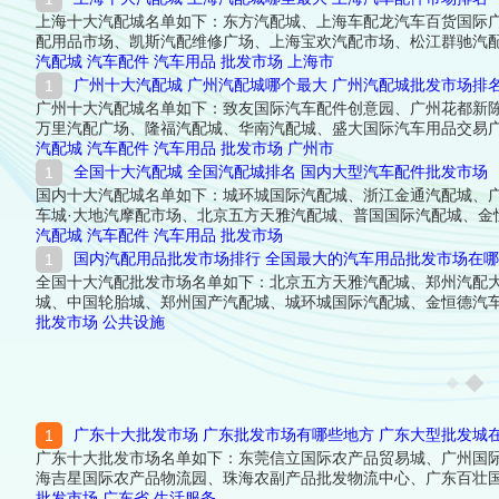
上海十大汽配城名单如下：东方汽配城、上海车配龙汽车百货国际
配用品市场、凯斯汽配维修广场、上海宝欢汽配市场、松江群驰汽
汽配城
汽车配件
汽车用品
批发市场
上海市
广州十大汽配城 广州汽配城哪个最大 广州汽配城批发市场排
广州十大汽配城名单如下：致友国际汽车配件创意园、广州花都新
万里汽配广场、隆福汽配城、华南汽配城、盛大国际汽车用品交易
汽配城
汽车配件
汽车用品
批发市场
广州市
全国十大汽配城 全国汽配城排名 国内大型汽车配件批发市场
国内十大汽配城名单如下：城环城国际汽配城、浙江金通汽配城、
车城·大地汽摩配市场、北京五方天雅汽配城、普国国际汽配城、金
汽配城
汽车配件
汽车用品
批发市场
国内汽配用品批发市场排行 全国最大的汽车用品批发市场在
全国十大汽配批发市场名单如下：北京五方天雅汽配城、郑州汽配
城、中国轮胎城、郑州国产汽配城、城环城国际汽配城、金恒德汽
批发市场
公共设施
广东十大批发市场 广东批发市场有哪些地方 广东大型批发城
广东十大批发市场名单如下：东莞信立国际农产品贸易城、广州国
海吉星国际农产品物流园、珠海农副产品批发物流中心、广东百壮
批发市场
广东省
生活服务