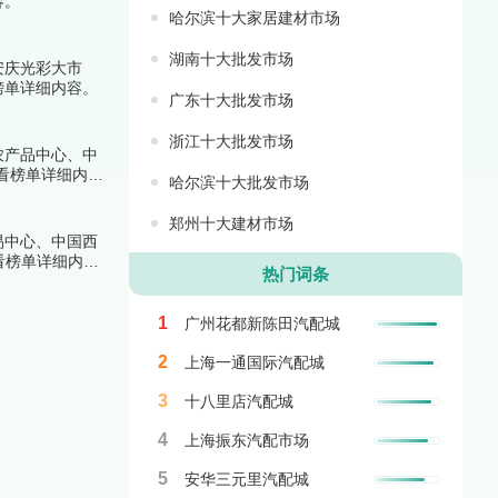
容。
哈尔滨十大家居建材市场
湖南十大批发市场
安庆光彩大市
榜单详细内容。
广东十大批发市场
浙江十大批发市场
农产品中心、中
看榜单详细内
哈尔滨十大批发市场
郑州十大建材市场
易中心、中国西
看榜单详细内
热门词条
1
广州花都新陈田汽配城
2
上海一通国际汽配城
3
十八里店汽配城
4
上海振东汽配市场
5
安华三元里汽配城