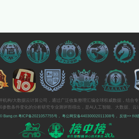
测评机构/大数据云计算公司，通过广泛收集整理汇编全球权威数据，结合
和参数条件变化的分析研究专业测评而得出，是AI人工智能、大数据、云
 © Bang.cn
粤ICP备2021057755号
，
粤公网安备44030002011308号
，
反馈>>
纠错