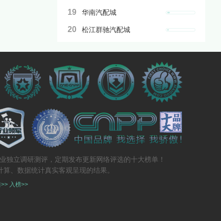
19
华南汽配城
20
松江群驰汽配城
专业独立调研测评，定期发布更新网络评选的十大榜单！
计算、数据统计真实客观呈现的结果。
>>
入榜>>