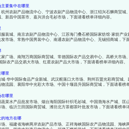
场主要集中在哪里
、杭州农副产品物流中心、宁波农副产品物流中心、浙江绍兴石狮商贸城
城、新昌中国茶市、嘉兴洪合毛衫市场，下面请看榜单详细内容。
里
织服装城、南京农副产品物流中心、江苏海门叠石桥国际家纺馆·家纺产业
批发市场、常熟中国男装中心、南通农副产品物流中心、无锡招商城，下
哪
立家广场、南翔万商国际商贸城、常德国际农产品交易中心、高桥大市场
国际农产品交易大市场、红星农副产品大市场，下面请看榜单详细内容。
在哪里
衡城·华中国际食品产业新城、武汉舵落口大市场、荆州百盟光彩商贸城、
品物流园、襄阳华中光彩大市场、中国十堰昌升国际商贸城，下面请看榜
场在哪里
阳蔬菜水产品批发市场、烟台海阳国际针织毛衫城、中国渤海水产城、匡
市场、临沂兰田国际商贸城、潍坊北方茶都茶叶批发市场，下面请看榜单
大的地方在哪
场、福建省海峡两岸农副产品市场、正祥海峡国际农产品物流园、海峡两