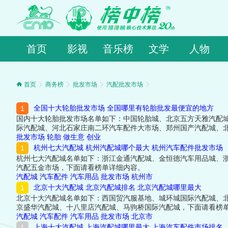
首页
影视
音乐榜
文学
人物
首页
商务榜
批发市场
汽配批发市场
全国十大轮胎批发市场 全国哪里有轮胎批发最便宜的地方
国内十大轮胎批发市场名单如下：中国轮胎城、北京五方天雅汽配
际汽配城、河北石家庄南二环汽车配件大市场、郑州国产汽配城、
批发市场
轮胎
做生意
创业
杭州七大汽配城 杭州汽配城哪个最大 杭州汽车配件批发市场
杭州七大汽配城名单如下：浙江金通汽配城、金恒德汽车用品城、
汽配五金市场，下面请看榜单详细内容。
汽配城
汽车配件
汽车用品
批发市场
杭州市
北京十大汽配城 北京汽配城排名 北京汽配城哪里最大
北京十大汽配城名单如下：西国贸汽服基地、城环城国际汽配城、
京盛华汽配城、十八里店汽配城、马驹桥国际汽配城，下面请看榜
汽配城
汽车配件
汽车用品
批发市场
北京市
上海十大汽配城 上海汽配城哪里最大 上海汽车配件市场排名