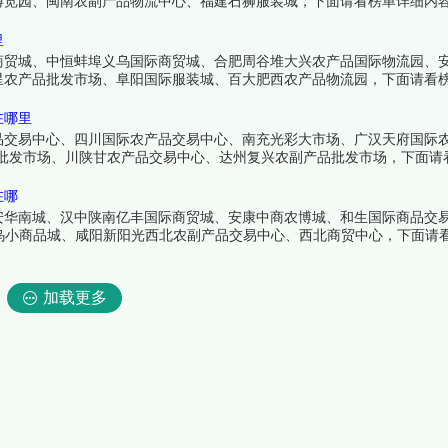
博览园、闽南农副产品物流中心、福建石狮服装城，下面请看榜单详细内
里
商贸城、中恒蚌埠义乌国际商贸城、合肥周谷堆大兴农产品国际物流园、
星农产品批发市场、阜阳国际服装城、百大肥西农产品物流园，下面请看
在哪里
品交易中心、四川国际农产品交易中心、南充光彩大市场、广汉天府国际
品批发市场、川陕甘农产品交易中心、达州复兴农副产品批发市场，下面请
在哪
安华南城、汉中陕南亿丰国际商贸城、安康中商农博城、和生国际商品交
义乌小商品城、咸阳新阳光西北农副产品交易中心、西北商贸中心，下面请
加载更多