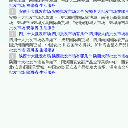
品物流城、闽西建材交易城、福建天工陶瓷城、南平豪亨国际家居
批发市场
福建省
生活服务
安徽十大批发市场 安徽批发市场大全 安徽各大批发市场在哪
安徽十大批发市场名单如下：蚌埠联盟国际家博城、南翔万商芜湖
场、蚌埠中恒蚌埠义乌国际商贸城、宿州光彩城大市场、蚌埠海吉
批发市场
安徽省
生活服务
四川十大批发市场 四川批发市场有几个 四川较大的批发市场
四川十大批发市场名单如下：成都国际商贸城、四川雨润国际农产
国泸州西南商贸城、中国农批·川西国际农博城、泸州海吉星农产
容。
批发市场
四川省
生活服务
陕西十大批发市场 陕西批发市场有哪几个 陕西大型批发市场
陕西十大批发市场名单如下：雨润西安农副产品全球采购中心、西
北(安康)国际天贸城、中国农批·延安农产品批发大市场、渭南市
容。
批发市场
陕西省
生活服务