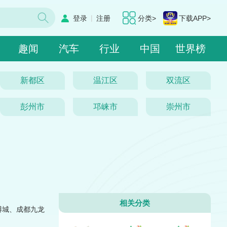
|
登录
注册
分类>
下载APP>
趣闻
汽车
行业
中国
世界榜
新都区
温江区
双流区
彭州市
邛崃市
崇州市
相关分类
博城、成都九龙