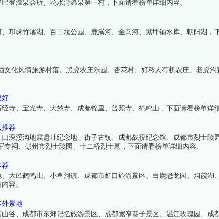
登巴登温泉会所、花水湾温泉第一村，下面请看榜单详细内容。
河、邛崃竹溪湖、百工堰公园、鹿溪河、金马河、紫坪铺水库、朝阳湖，
邛酒文化风情旅游村落、黑虎农庄乐园、杏花村、好秾人有机农庄、老虎沟
。
里好
石经寺、宝光寺、大慈寺、成都锦里、普照寺、鹤鸣山，下面请看榜单详
点推荐
虹口深溪沟地震遗址纪念地、街子古镇、成都战役纪念馆、成都市烈士陵园
军专祠、彭州市烈士陵园、十二桥烈士墓，下面请看榜单详细内容。
推荐
地、大邑鹤鸣山、小鱼洞镇、成都市虹口旅游景区、白鹿恐龙园、烟霞湖
细内容。
佳外景地
薰山谷、成都市东郊记忆旅游景区、成都宽窄巷子景区、温江玫瑰园、成