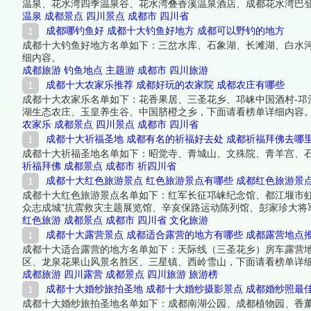
温泉、花水湾四季温泉谷、花水湾叠香溪温泉酒店、成都花水湾巴
温泉
成都景点
四川景点
成都市
四川省
成都哪钓鱼好 成都十大钓鱼好地方 成都可以野钓的地方
成都十大钓鱼好地方名单如下：三岔水库、石象湖、长滩湖、白水
细内容。
成都旅游
钓鱼地点
主题游
成都市
四川旅游
成都十大农家乐推荐 成都好玩的农家院 成都农庄有哪些
成都十大农家乐名单如下：花香果居、三圣花乡、邛崃中国酒村-
湖生态农庄、玉皇养生谷、中国脐橙之乡，下面请看榜单详细内容
农家乐
成都景点
四川景点
成都市
四川省
成都十大祈福圣地 成都有名的祈福好去处 成都祈福拜佛去哪
成都十大祈福圣地名单如下：昭觉寺、青城山、文殊院、青羊宫、
祈福拜佛
成都景点
成都市
祈四川省
成都十大红色旅游景点 红色旅游景点有哪些 成都红色旅游景
成都十大红色旅游景点名单如下：红军长征邛崃纪念馆、都江堰市
众志成城”抗震救灾主题展览馆、辛亥保路运动陈列馆、彭家珍大将
红色旅游
成都景点
成都市
四川省
文化旅游
成都十大露营景点 成都适合露营的地方有哪些 成都露营地点
成都十大适合露营的地方名单如下：天际线（三圣花乡）房车露营
区、龙泉花果山风景名胜区、三星镇、西岭雪山，下面请看榜单详
成都旅游
四川露营
成都景点
四川旅游
旅游榜
成都十大婚纱旅拍圣地 成都十大婚纱摄影景点 成都婚纱照最
成都十大婚纱旅拍圣地名单如下：成都南湖公园、成都植物园、香