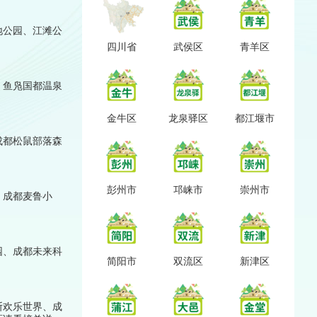
地公园、江滩公
四川省
武侯区
青羊区
、鱼凫国都温泉
金牛区
龙泉驿区
都江堰市
成都松鼠部落森
彭州市
邛崃市
崇州市
、成都麦鲁小
园、成都未来科
简阳市
双流区
新津区
斯欢乐世界、成