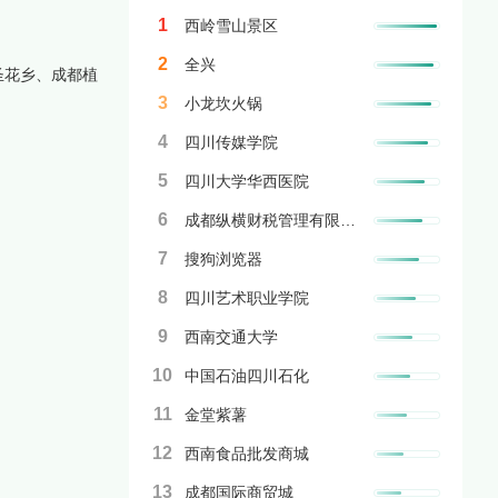
1
西岭雪山景区
2
全兴
圣花乡、成都植
3
小龙坎火锅
4
四川传媒学院
5
四川大学华西医院
6
成都纵横财税管理有限公司
7
搜狗浏览器
8
四川艺术职业学院
9
西南交通大学
10
中国石油四川石化
11
金堂紫薯
12
西南食品批发商城
13
成都国际商贸城