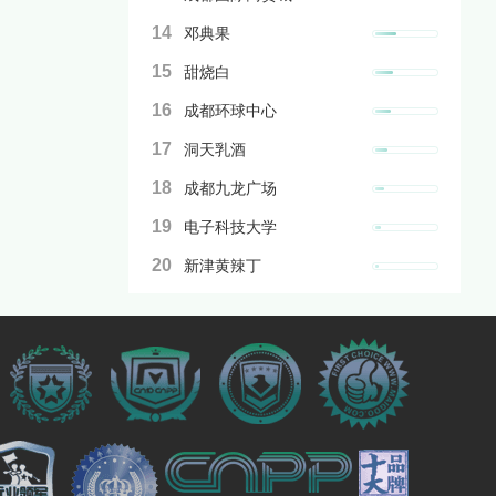
14
邓典果
15
甜烧白
16
成都环球中心
17
洞天乳酒
18
成都九龙广场
19
电子科技大学
20
新津黄辣丁