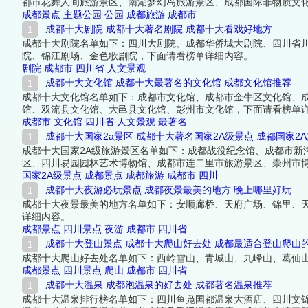
都市花舞人间旅游景区、南湖梦幻岛旅游景区、成都国际非物质文
内容。
成都景点
主题公园
公园
成都旅游
成都市
成都十大剧院 成都十大著名剧院 成都十大看戏好地方
成都十大剧院名单如下：四川大剧院、成都华侨城大剧院、四川省
院、锦江剧场、金色歌剧院，下面请看榜单详细内容。
剧院
成都市
四川省
人文景观
成都十大文化馆 成都十大最著名的文化馆 成都文化馆推荐
成都十大文化馆名单如下：成都市文化馆、成都市金牛区文化馆、
馆、双流县文化馆、大邑县文化馆、彭州市文化馆，下面请看榜单
成都市
文化馆
四川省
人文景观
最著名
成都十大国家2a景区 成都十大著名国家2A级景点 成都国家2
成都十大国家2A级旅游景区名单如下：成都战役纪念馆、成都市新
区、四川易园园林艺术博物馆、成都市连二里市旅游景区、崇州市
国家2A级景点
成都景点
成都旅游
成都市
四川
成都十大夜游必玩景点 成都夜景最美的地方 晚上哪里好玩
成都十大夜景最美的地方名单如下：安顺廊桥、天府广场、锦里、
详细内容。
成都景点
四川景点
夜游
成都市
四川省
成都十大登山景点 成都十大爬山好去处 成都最适合登山爬山
成都十大爬山好去处名单如下：西岭雪山、青城山、九峰山、葛仙
成都景点
四川景点
爬山
成都市
四川省
成都十大温泉 成都泡温泉的好去处 成都著名温泉推荐
成都十大温泉排行榜名单如下：四川鱼凫国都温泉大酒店、四川文