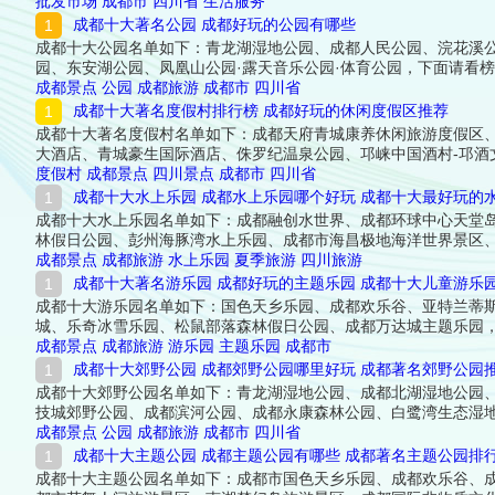
批发市场
成都市
四川省
生活服务
成都十大著名公园 成都好玩的公园有哪些
成都十大公园名单如下：青龙湖湿地公园、成都人民公园、浣花溪
园、东安湖公园、凤凰山公园·露天音乐公园·体育公园，下面请看
成都景点
公园
成都旅游
成都市
四川省
成都十大著名度假村排行榜 成都好玩的休闲度假区推荐
成都十大著名度假村名单如下：成都天府青城康养休闲旅游度假区
大酒店、青城豪生国际酒店、侏罗纪温泉公园、邛崃中国酒村-邛酒
度假村
成都景点
四川景点
成都市
四川省
成都十大水上乐园 成都水上乐园哪个好玩 成都十大最好玩的
成都十大水上乐园名单如下：成都融创水世界、成都环球中心天堂
林假日公园、彭州海豚湾水上乐园、成都市海昌极地海洋世界景区
成都景点
成都旅游
水上乐园
夏季旅游
四川旅游
成都十大著名游乐园 成都好玩的主题乐园 成都十大儿童游乐
成都十大游乐园名单如下：国色天乡乐园、成都欢乐谷、亚特兰蒂
城、乐奇冰雪乐园、松鼠部落森林假日公园、成都万达城主题乐园
成都景点
成都旅游
游乐园
主题乐园
成都市
成都十大郊野公园 成都郊野公园哪里好玩 成都著名郊野公园
成都十大郊野公园名单如下：青龙湖湿地公园、成都北湖湿地公园
技城郊野公园、成都滨河公园、成都永康森林公园、白鹭湾生态湿
成都景点
公园
成都旅游
成都市
四川省
成都十大主题公园 成都主题公园有哪些 成都著名主题公园排
成都十大主题公园名单如下：成都市国色天乡乐园、成都欢乐谷、