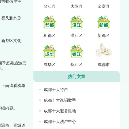
面请看榜单详细
蒲江县
大邑县
金堂县
、蜀风雅韵剧
郫都区
温江区
新都区
、新都区文化
四季庭苑旅游景
成华区
锦江区
成都市
容。
热门文章
，下面请看榜单
成都十大特产
成都十大说唱歌手
详细内容。
成都十大避暑胜地
成都十大洗浴中心
沟温泉、青城道