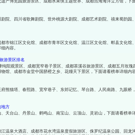
化遗产博览园旅游景区、成都水果侠主题世界、成都浩海海洋立方馆，下
川剧院、四川省歌舞剧院、世外桃源大剧院、成都艺术剧院、禧来蜀韵园
成都市锦江区文化馆、成都市青羊区文化馆、温江区文化馆、郫县文化馆
详细内容。
A旅游景区排名
津纯阳观景区、成都宽窄巷子景区、成都茶溪谷旅游景区、成都五月玫瑰
博物馆、成都市金堂中国脐橙之乡、花熳天下景区，下面请看榜单详细内
天府熊猫塔、春熙路、宽窄巷子、东郊记忆、琴台路、人民南路、九眼桥
的地方
山、天台山、丹景山、鹤鸣山、南宝山、云顶山、灵岩山，下面请看榜单
锦江温泉大酒店、成都市花水湾温泉度假旅游区、侏罗纪温泉公园、回龙