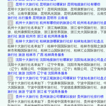
昆明十大旅行社 昆明旅行社哪家好 昆明地接旅行社有哪些
昆明十大旅行社名单如下：昆明风情国旅、昆明康辉旅行社、昆明
公司、云南华夏国旅、昆明风光国旅、昆明滇峰国际旅行社、云南
旅行社
出行服务
昆明旅游
昆明市
云南省
杭州十大旅行社 杭州有哪些好的旅游公司 杭州有名的旅行社
杭州十大旅行社名单如下：浙江海峡国旅、浙江省中国旅行社、浙
游、杭州康辉阳光国旅、浙江新世界国旅、浙江光大国际旅游，下
旅行社
旅游
杭州市
浙江省
杭州商务服务
桂林十大旅行社 桂林旅游哪家旅行社好 桂林知名旅行社盘点
桂林十大旅行社名单如下：桂林中国国际旅行社、桂林市假期之旅
林市和顺国际旅行社、桂林江山国际旅行社、桂林汇众国际旅行社
旅行社
旅游
桂林市
广西
桂林商务服务
沈阳十大旅行社 沈阳地接旅行社哪家好 沈阳知名旅游公司盘
沈阳十大旅行社名单如下：辽宁中青旅、沈阳市海外国际旅行社、
（辽宁）有限公司、中国旅行社总社（辽宁）有限公司、辽宁海外
旅行社
旅游
沈阳市
辽宁省
沈阳商务服务
宁波十大旅行社 宁波正规旅游公司哪家好 宁波知名旅行社盘
宁波十大旅行社名单如下：宁波康泰国际旅游、宁波中国旅行社、
大国际旅游、宁波中国青年旅行社、宁波德造康辉国际旅行社、余
旅行社
旅游
宁波市
浙江省
宁波商务服务
贵州十大旅行社 贵州旅游公司哪家比较好 贵州旅行社排行榜
贵州十大旅行社名单如下：贵州省中国青年旅行社、贵州省中国旅
际旅行社、贵州海峡阳光国际旅行社、贵州鼎泰国际旅行社、贵州