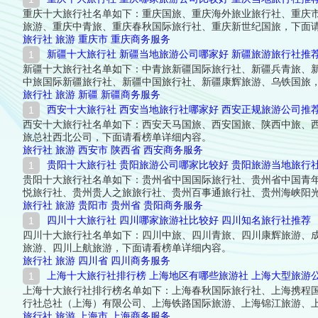
重庆十大旅行社名单如下：重庆国旅、重庆海外旅业旅行社、重庆
旅游、重庆中青旅、重庆春秋国际旅行社、重庆新世纪国旅，下面
旅行社
旅游
重庆市
重庆商务服务
新疆十大旅行社 新疆当地旅游公司哪家好 新疆旅游旅行社推
新疆十大旅行社名单如下：中青旅新疆国际旅行社、新疆兵青旅、
中旅国际新疆旅行社、新疆中国旅行社、新疆康辉旅游、乌铁国旅
旅行社
旅游
新疆
新疆商务服务
西安十大旅行社 西安当地旅行社哪家好 西安正规旅游公司推
西安十大旅行社名单如下：西安天马国旅、西安国旅、陕西中旅、
旅总社西北公司，下面请看榜单详细内容。
旅行社
旅游
西安市
陕西省
西安商务服务
贵阳十大旅行社 贵阳旅游公司哪家比较好 贵阳旅游当地旅行
贵阳十大旅行社名单如下：贵州省中国国际旅行社、贵州省中国青
悦旅行社、贵州贵人之旅旅行社、贵州百事通旅行社、贵州海峡阳
旅行社
旅游
贵阳市
贵州省
贵阳商务服务
四川十大旅行社 四川哪家旅游社比较好 四川知名旅行社推荐
四川十大旅行社名单如下：四川中旅、四川青旅、四川康辉旅游、
旅游、四川上航旅游，下面请看榜单详细内容。
旅行社
旅游
四川省
四川商务服务
上海十大旅行社排行榜 上海地区有哪些旅游社 上海大型旅游
上海十大旅行社排行榜名单如下：上海春秋国际旅行社、上海携程
行社总社（上海）有限公司、上海铁路国际旅游、上海锦江旅游、
旅行社
旅游
上海市
上海商务服务