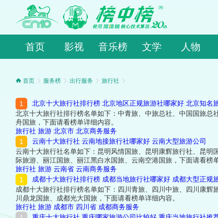
首页
影视
音乐榜
文学
人物
首页
服务榜
出行服务
旅行社
北京十大旅行社排行榜 北京地区正规旅游社哪家好 北京知名
北京十大旅行社排行榜名单如下：中青旅、中旅总社、中国国旅总
舟国旅，下面请看榜单详细内容。
旅行社
旅游
北京市
北京商务服务
云南十大旅行社 云南地接旅行社哪家好 云南大型旅游公司
云南十大旅行社名单如下：昆明风情国旅、昆明康辉旅行社、昆明
际旅游、丽江国旅、丽江黑白水国旅、云南空港国旅，下面请看榜
旅行社
旅游
云南省
云南商务服务
成都十大旅行社排行榜 成都当地旅行社哪家好 成都大型正规
成都十大旅行社排行榜名单如下：四川青旅、四川中旅、四川康辉
川鼎龙国旅、成都光大国旅，下面请看榜单详细内容。
旅行社
旅游
成都市
四川省
成都商务服务
重庆十大旅行社 重庆哪家旅游公司比较好 重庆当地旅行社推