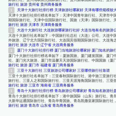
旅行社
旅游
贵州省
贵州商务服务
天津十大旅行社排行榜 天津旅游社哪家好 天津有哪些规模较
天津十大旅行社排行榜名单如下：天津中国青年旅行社、天津市中
期国际旅行社、天津中信国际旅行社、国旅（天津）国际旅行社、
旅行社
旅游
天津市
天津商务服务
大连十大旅行社 大连旅游哪家旅行社好 大连当地有名的旅游
大连十大旅行社名单如下：中国旅行社总社（大连）公司、大连中
外旅游、辽宁北方国际旅行社、大连国宾假期国际旅行社、大连海
旅行社
旅游
大连市
辽宁省
大连商务服务
厦门十大旅行社排行榜 厦门当地旅游社哪家好 厦门知名的旅
厦门十大旅行社排行榜名单如下：厦旅国旅、厦门建发国旅、厦门
社、厦门光大旅游、厦门市温馨天天游国际旅行社、中国国旅（厦
旅行社
旅游
厦门市
福建省
厦门商务服务
三亚十大旅行社 三亚旅游公司哪家好 三亚哪些旅行社靠谱
三亚十大旅行社名单如下：三亚春秋国际旅行社、港中旅三亚旅行
旅行社、三亚人之和国际旅行社、三亚天涯海角国际旅行社、三亚
旅行社
旅游
三亚市
海南省
三亚商务服务
青岛十大旅行社排行榜 青岛旅游公司哪家好 青岛知名旅游社
青岛十大旅行社排行榜名单如下：港中旅国际（山东）旅行社、青
大新华运通国际旅行社、青岛华青国旅、青岛凯撒皇家国际旅行社
旅行社
旅游
青岛市
山东省
青岛商务服务