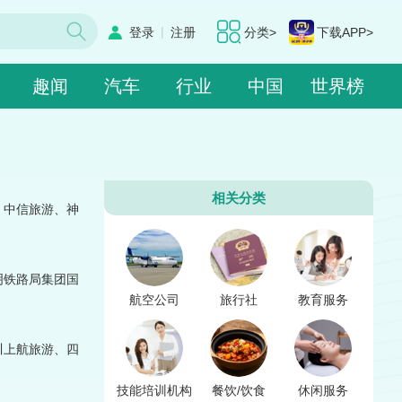
|
登录
注册
分类>
下载APP>
趣闻
汽车
行业
中国
世界榜
相关分类
、中信旅游、神
明铁路局集团国
航空公司
旅行社
教育服务
川上航旅游、四
技能培训机构
餐饮/饮食
休闲服务