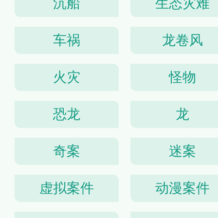
沉船
生态灾难
车祸
龙卷风
火灾
怪物
恐龙
龙
奇案
迷案
虚拟案件
动漫案件