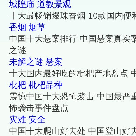
城隍庙
道教景观
十大最畅销爆珠香烟 10款国内
香烟
烟草
中国十大悬案排行 中国悬案真实
之谜
未解之谜
悬案
十大国内最好吃的枇杷产地盘点 
枇杷
枇杷品种
震惊中国十大恐怖袭击 中国最严
怖袭击事件盘点
灾难
安全
中国十大爬山好去处 中国登山好