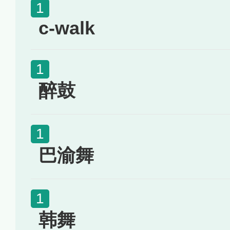
c-walk
醉鼓
巴渝舞
韩舞