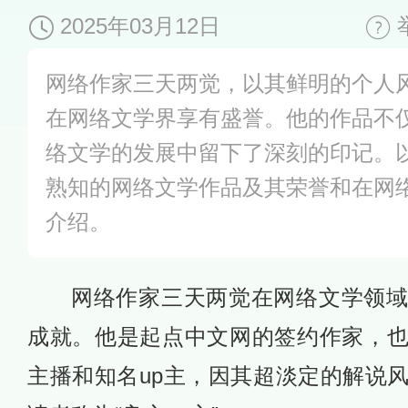
2025年03月12日
网络作家三天两觉，以其鲜明的个人
在网络文学界享有盛誉。他的作品不
络文学的发展中留下了深刻的印记。
熟知的网络文学作品及其荣誉和在网
介绍。
网络作家三天两觉在网络文学领
成就。他是起点中文网的签约作家，
主播和知名up主，因其超淡定的解说