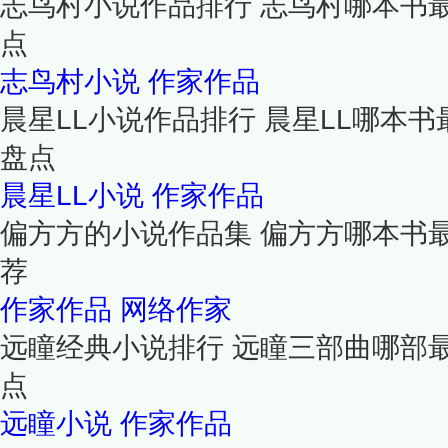
志鸟村小说作品排行 志鸟村哪本书
点
志鸟村小说
作家作品
晨星LL小说作品排行 晨星LL哪本书
盘点
晨星LL小说
作家作品
偏方方的小说作品集 偏方方哪本书
荐
作家作品
网络作家
远瞳经典小说排行 远瞳三部曲哪部
点
远瞳小说
作家作品