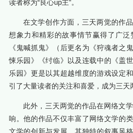
读者称为“良心up主”。
在文学创作方面，三天两觉的作
想象力和精彩的故事情节赢得了广泛
《鬼喊抓鬼》（后更名为《狩魂者之
悚乐园》《纣临》以及连载中的《盖
乐园》更是以其超越维度的游戏设定
引了大量读者的关注和喜爱，成为三天
此外，三天两觉的作品在网络文
响。他的作品不仅丰富了网络文学的
文学的创新与发展。其独特的叙事风