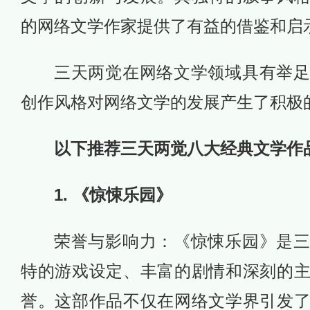
的网络文学作家提供了有益的借鉴和启
三天两觉在网络文学领域具有举
创作风格对网络文学的发展产生了积极
以下推荐三天两觉八大经典文学作
1. 《惊悚乐园》
荣誉与影响力：
《惊悚乐园》是
特的游戏设定、丰富的剧情和深刻的
誉。这部作品不仅在网络文学界引发