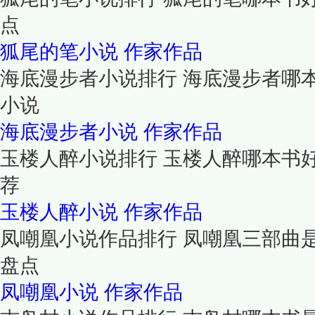
点
狐尾的笔小说
作家作品
海底漫步者小说排行 海底漫步者哪
小说
海底漫步者小说
作家作品
玉楼人醉小说排行 玉楼人醉哪本书
荐
玉楼人醉小说
作家作品
凤嘲凰小说作品排行 凤嘲凰三部曲
盘点
凤嘲凰小说
作家作品