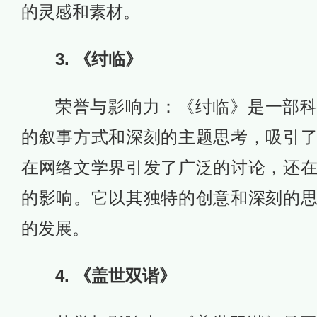
的灵感和素材。
3. 《纣临》
荣誉与影响力：
《纣临》是一部
的叙事方式和深刻的主题思考，吸引
在网络文学界引发了广泛的讨论，还
的影响。它以其独特的创意和深刻的
的发展。
4. 《盖世双谐》