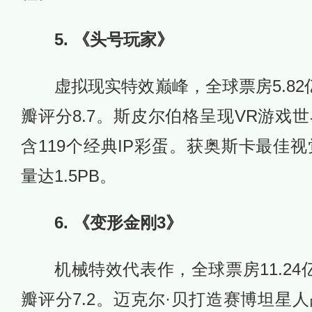
5. 《头号玩家》
虚拟现实特效巅峰，全球票房5.82亿
瓣评分8.7。斯皮尔伯格呈现VR游戏世
含119个经典IP彩蛋。获奥斯卡最佳
量达1.5PB。
6. 《变形金刚3》
机械特效代表作，全球票房11.24亿
瓣评分7.2。迈克尔·贝打造赛博坦星人