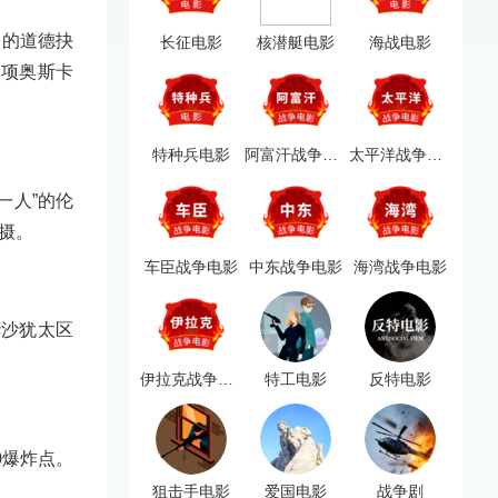
中的道德抉
长征电影
核潜艇电影
海战电影
7项奥斯卡
特种兵电影
阿富汗战争电影
太平洋战争电影
一人”的伦
拍摄。
车臣战争电影
中东战争电影
海湾战争电影
华沙犹太区
伊拉克战争电影
特工电影
反特电影
0爆炸点。
狙击手电影
爱国电影
战争剧