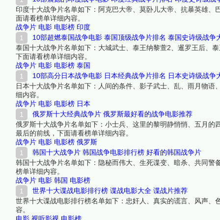
印度十大战争片名单如下：阿克巴大帝、莫卧儿大帝、抗暴英雄、
面请看榜单详细内容。
战争片
电影
电影榜
印度
10部超燃泰国战争电影 泰国顶级战争片排名 泰国史诗级战争
泰国十大战争片名单如下：大城武士、泰王纳黎萱2、暹罗王后、泰
下面请看榜单详细内容。
战争片
电影
电影榜
泰国
10部高分日本战争电影 日本经典战争片排名 日本史诗级战争
日本十大战争片名单如下：人间的条件、影子武士、乱、雨月物语
细内容。
战争片
电影
电影榜
日本
俄罗斯十大经典战争片 俄罗斯最好看的战争电影推荐
俄罗斯十大战争片名单如下：小士兵、这里的黎明静悄悄、五月的四
最后的前线，下面请看榜单详细内容。
战争片
电影
电影榜
俄罗斯
韩国十大战争片 韩国战争电影排行榜 好看的韩国战争片
韩国十大战争片名单如下：隐秘而伟大、生死谍变、暗杀、共同警
榜单详细内容。
战争片
电影
韩国
电影榜
世界十大谍战电影排行榜 谍战电影大全 谍战片推荐
世界十大谍战电影排行榜名单如下：忠奸人、真实的谎言、风声、
容。
电影
视听影视
电影榜