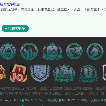
的经典战争电影
、西线无战事、忠勇之家、叛舰喋血记、乱世佳人、宾虚、卡萨布兰卡（
加载更多
测评机构/大数据云计算公司，通过广泛收集整理汇编全球权威数据，结合
和参数条件变化的分析研究专业测评而得出，是AI人工智能、大数据、云
 © Bang.cn
粤ICP备2021057755号
，
粤公网安备44030002011308号
，
反馈>>
纠错