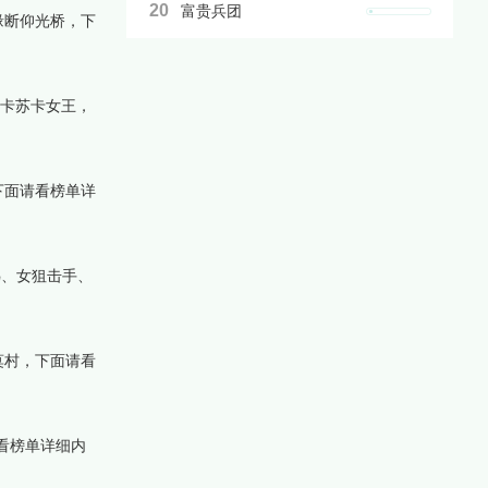
20
富贵兵团
缘断仰光桥，下
琅卡苏卡女王，
下面请看榜单详
鸟、女狙击手、
莫村，下面请看
看榜单详细内