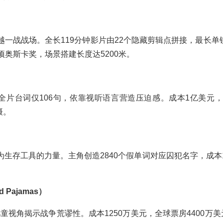
越一战战场。全长119分钟影片由22个隐藏剪辑点拼接，最长单
3项奥斯卡奖，场景搭建长度达5200米。
全片台词仅106句，依靠视听语言营造压迫感。成本1亿美元
摄。
生存工具的力量。主角创造2840个假单词对应囚犯名字，成本1
d Pajamas）
角揭示战争荒谬性。成本1250万美元，全球票房4400万美元