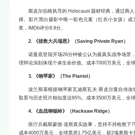
斯皮尔伯格执导的 Holocaust 题材经典，通
择。影片黑白摄影中唯一彩色元素（红衣小女孩）成为影
奖，IMDb评分8.9分。
2. 《拯救大兵瑞恩》（Saving Private Ryan）
诺曼底登陆开场26分钟被公认为最真实战争场景
理辩论深刻体现个体生命价值。成本7000万美元，全球
3. 《钢琴家》（The Pianist）
波兰斯基根据钢琴家瓦迪斯瓦夫·斯皮尔曼自传改
取景与历史照片相似度达95%。成本3500万美元，全
4. 《血战钢锯岭》（Hacksaw Ridge）
医疗兵戴斯蒙德·道斯真实故事，坚持不持枪救下7
成本4000万美元，全球票房1.75亿美元，获2项奥斯卡奖