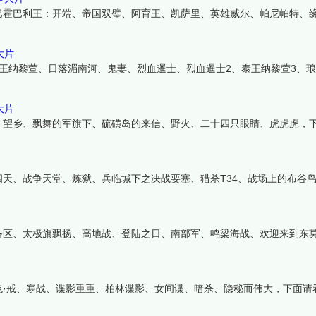
巴霍巴利王：开端、帝国双璧、阿育王、凯萨里、英雄威尔、帕尼帕特、
大片
王纳黎萱、日落湄南河、鬼妻、烈血暹士、烈血暹士2、泰王纳黎萱3、
大片
、望乡、飘舞的军旗下、硫磺岛的来信、野火、二十四只眼睛、虎虎虎，
天、战争天堂、炼狱、兵临城下之决战要塞、猎杀T34、战场上的布谷
备区、太极旗飘扬、高地战、登陆之日、南部军、鸣梁海战、欢迎来到东
色·戒、寒战、谍影重重、柏林谍影、女间谍、暗杀、隐秘而伟大，下面请