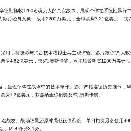
过商人辛德勒拯救1200名犹太人的真实故事，展现个体在系统性暴行
史经典意象。成本2200万美元，全球票房3.21亿美元，获
，采用手持摄影与消音技术模拟士兵主观体验。影片核心“八人救
票房4.82亿美元，获5项奥斯卡奖，登陆场景耗资1200万美元
编，呈现个体在战争中的艺术坚守。影片严格遵循历史细节，
球票房1.2亿美元，获戛纳金棕榈奖及3项奥斯卡奖。
5名战友。战场场景还原冲绳战役惨烈度，单日拍摄最多使用40
，IMDb评分8.1分。