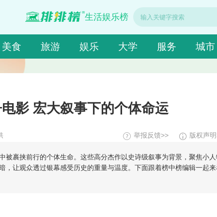
生活娱乐榜
美食
旅游
娱乐
大学
服务
城市
电影 宏大叙事下的个体命运
供
举报反馈>>
版权声明
中被裹挟前行的个体生命。这些高分杰作以史诗级叙事为背景，聚焦小人
暗，让观众透过银幕感受历史的重量与温度。下面跟着榜中榜编辑一起来