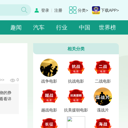
|
登录
注册
分类>
下载APP>
趣闻
汽车
行业
中国
世界榜
相关分类
>>
0
战争电影
抗战电影
二战电影
物的挣
看看详
越战电影
抗美援朝电影
谍战片