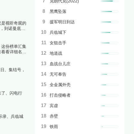
7
克朗代克(2022)
8
黑鹰坠落
9
援军明日到达
仅是视听奇观的
喊，到诺曼底滩
10
兵临城下
11
女狙击手
。这份榜单汇集
来看看详细名单
12
地道战
13
血战台儿庄
之日、集结号，
14
无可奉告
15
全金属外壳
来了、闪电行
16
打击侵略者
17
宾虚
18
赤壁
示录、兵临城
19
铁雨