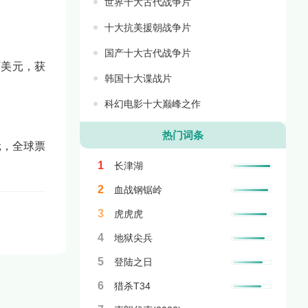
世界十大古代战争片
十大抗美援朝战争片
国产十大古代战争片
万美元，获
韩国十大谍战片
科幻电影十大巅峰之作
热门词条
元，全球票
1
长津湖
2
血战钢锯岭
3
虎虎虎
4
地狱尖兵
5
登陆之日
6
猎杀T34