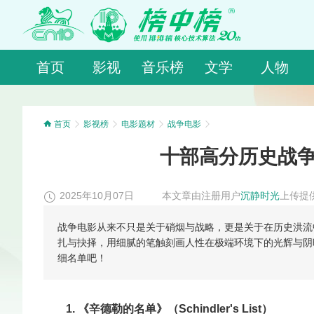
首页
影视
音乐榜
文学
人物
首页
影视榜
电影题材
战争电影
十部高分历史战争
2025年10月07日
本文章由注册用户
沉静时光
上传提
战争电影从来不只是关于硝烟与战略，更是关于在历史洪流
扎与抉择，用细腻的笔触刻画人性在极端环境下的光辉与阴
细名单吧！
1. 《辛德勒的名单》（Schindler's List）