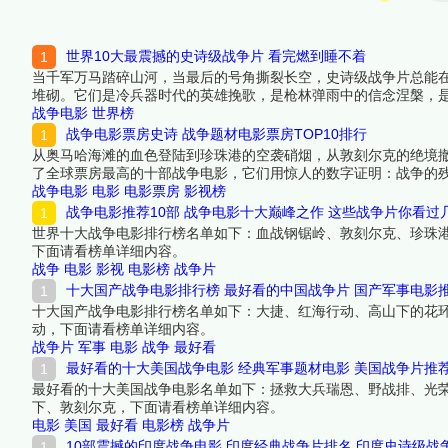
世界10大最震撼的史诗级战争片 看完燃到睡不着
当千军万马踏碎山河，当最后的号角撕裂长空，史诗级战争片总能
堆砌。它们是冷兵器时代的英雄挽歌，是枪林弹雨中的信念涅槃，是
头令人窒息的26分钟炼狱，这些经典让“战争”二字拥有了最滚烫
战争电影
世界榜
战争电影票房史诗 战争题材电影票房TOP10排行
从奥马哈海滩的血色登陆到珍珠港的空袭硝烟，从敦刻尔克的绝境
了全球票房最高的十部战争电影，它们用惊人的数字证明：战争的
吧！
战争电影
电影
电影票房
影视榜
战争电影推荐10部 战争电影十大巅峰之作 这些战争片你看过
世界十大战争电影排行榜名单如下：血战钢锯岭、敦刻尔克、珍珠港
下面请看榜单详细内容。
战争
电影
影视
电影榜
战争片
十大国产战争电影排行榜 最好看的中国战争片 国产军事电影
十大国产战争电影排行榜名单如下：大捷、红海行动、高山下的花
动，下面请看榜单详细内容。
战争片
军事
电影
战争
最好看
最好看的十大美国战争电影 经典军事题材电影 美国战争片推
最好看的十大美国战争电影名单如下：拯救大兵瑞恩、野战排、光荣
下、敦刻尔克，下面请看榜单详细内容。
电影
美国
最好看
电影榜
战争片
10部震撼的印度战争电影 印度经典战争片排名 印度史诗级战