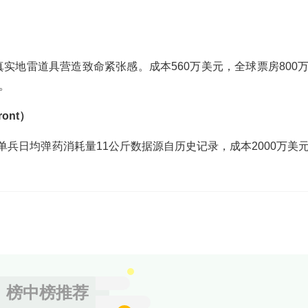
真实地雷道具营造致命紧张感。成本560万美元，全球票房800
。
ront）
单兵日均弹药消耗量11公斤数据源自历史记录，成本2000万美
榜中榜推荐