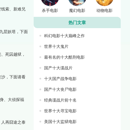
空线索、新难兄
杀手电影
魔幻电影
动物电影
热门文章
九层妖塔，下面
科幻电影十大巅峰之作
世界十大鬼片
壳、死囚越狱，
最有名的十大酷刑电影
国产十大谍战片
黄沙，下面请看
十大国产战争电影
国产十大丧尸电影
身、大侦探福
经典谍战片前十名
世界十大寻宝电影
美国十大监狱电影
、人再囧途之泰