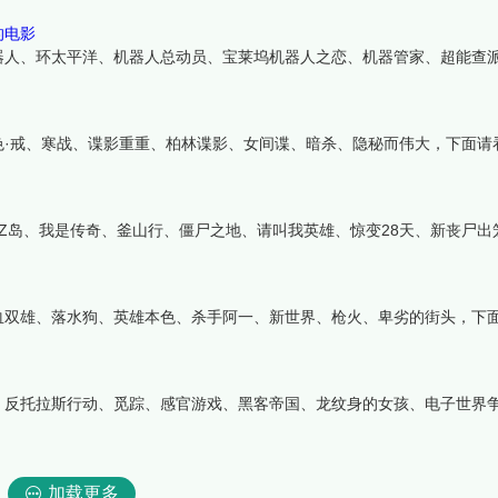
的电影
器人、环太平洋、机器人总动员、宝莱坞机器人之恋、机器管家、超能查
色·戒、寒战、谍影重重、柏林谍影、女间谍、暗杀、隐秘而伟大，下面请
Z岛、我是传奇、釜山行、僵尸之地、请叫我英雄、惊变28天、新丧尸出
血双雄、落水狗、英雄本色、杀手阿一、新世界、枪火、卑劣的街头，下
、反托拉斯行动、觅踪、感官游戏、黑客帝国、龙纹身的女孩、电子世界
加载更多