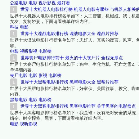
公路电影
电影
视听影视
最好看
世界十大机器人电影排行榜 机器人电影有哪些 与机器人相关
世界十大机器人电影排行榜名单如下：人工智能、机械姬、我，机
女友、复制娇妻，下面请看榜单详细内容。
科技
电影
世界十大谍战电影排行榜 谍战电影大全 谍战片推荐
世界十大谍战电影排行榜名单如下：忠奸人、真实的谎言、风声、
容。
电影
视听影视
电影榜
世界丧尸电影排行前十 最火的十大丧尸片 全程无尿点
世界十大丧尸电影排行榜名单如下：狗舍、生化危机、死亡之雪2、
单详细内容。
丧尸电影
电影
影视
电影榜
世界十大黑帮电影排行榜 黑帮电影大全 黑帮片推荐
世界十大黑帮电影排行榜名单如下：好家伙、美国往事、教父、喋
内容。
黑帮电影
电影
电影榜
世界十大黑客电影排行榜 黑客电影推荐 关于黑客的电影盘点
世界十大黑客电影排行榜名单如下：我是谁：没有绝对安全的系统
缉令、时空悍将、黑客，下面请看榜单详细内容。
电影
视听影视