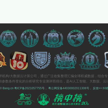
测评机构/大数据云计算公司，通过广泛收集整理汇编全球权威数据，结合
和参数条件变化的分析研究专业测评而得出，是AI人工智能、大数据、云
 © Bang.cn
粤ICP备2021057755号
，
粤公网安备44030002011308号
，
反馈>>
纠错