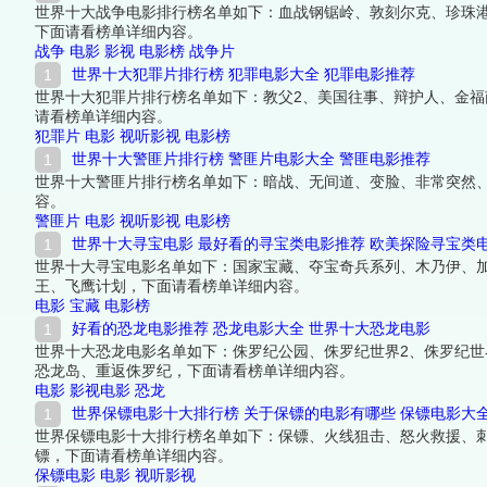
世界十大战争电影排行榜名单如下：血战钢锯岭、敦刻尔克、珍珠港
下面请看榜单详细内容。
战争
电影
影视
电影榜
战争片
世界十大犯罪片排行榜 犯罪电影大全 犯罪电影推荐
世界十大犯罪片排行榜名单如下：教父2、美国往事、辩护人、金福
请看榜单详细内容。
犯罪片
电影
视听影视
电影榜
世界十大警匪片排行榜 警匪片电影大全 警匪电影推荐
世界十大警匪片排行榜名单如下：暗战、无间道、变脸、非常突然
容。
警匪片
电影
视听影视
电影榜
世界十大寻宝电影 最好看的寻宝类电影推荐 欧美探险寻宝类
世界十大寻宝电影名单如下：国家宝藏、夺宝奇兵系列、木乃伊、
王、飞鹰计划，下面请看榜单详细内容。
电影
宝藏
电影榜
好看的恐龙电影推荐 恐龙电影大全 世界十大恐龙电影
世界十大恐龙电影名单如下：侏罗纪公园、侏罗纪世界2、侏罗纪世
恐龙岛、重返侏罗纪，下面请看榜单详细内容。
电影
影视电影
恐龙
世界保镖电影十大排行榜 关于保镖的电影有哪些 保镖电影大
世界保镖电影十大排行榜名单如下：保镖、火线狙击、怒火救援、
镖，下面请看榜单详细内容。
保镖电影
电影
视听影视