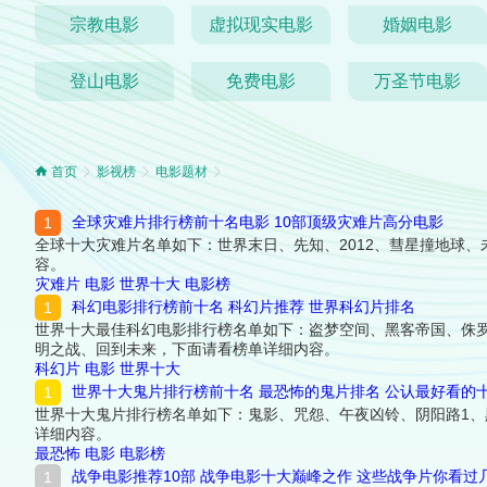
宗教电影
虚拟现实电影
婚姻电影
登山电影
免费电影
万圣节电影
首页
影视榜
电影题材
全球灾难片排行榜前十名电影 10部顶级灾难片高分电影
全球十大灾难片名单如下：世界末日、先知、2012、彗星撞地球
容。
灾难片
电影
世界十大
电影榜
科幻电影排行榜前十名 科幻片推荐 世界科幻片排名
世界十大最佳科幻电影排行榜名单如下：盗梦空间、黑客帝国、侏罗
明之战、回到未来，下面请看榜单详细内容。
科幻片
电影
世界十大
世界十大鬼片排行榜前十名 最恐怖的鬼片排名 公认最好看的
世界十大鬼片排行榜名单如下：鬼影、咒怨、午夜凶铃、阴阳路1
详细内容。
最恐怖
电影
电影榜
战争电影推荐10部 战争电影十大巅峰之作 这些战争片你看过