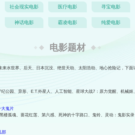
社会现实电影
医疗电影
寻宝电影
神话电影
霸凌电影
纯爱电影
电影题材
、未来水世界、后天、日本沉没、绝世天劫、太阳浩劫、地心抢险记，下面
纪公园、异形、E.T.外星人、人工智能、星球大战7：原力觉醒、机械姬
十大鬼片
、黑楼孤魂、蔷花红莲、第六感、死神的十字路口、鬼铃、灵动：鬼影实录
几部