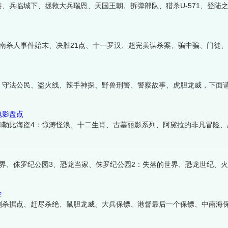
、兵临城下、拯救大兵瑞恩、天国王朝、拆弹部队、猎杀U-571、登陆
南杀人事件始末、决胜21点、十一罗汉、超完美谋杀案、骗中骗、门徒
、守法公民、盗火线、辣手神探、野兽刑警、警察故事、虎胆龙威，下面
电影盘点
加勒比海盗4：惊涛怪浪、十二生肖、古墓丽影系列、阿黛拉的非凡冒险、
界、侏罗纪公园3、恐龙当家、侏罗纪公园2：失落的世界、恐龙世纪、
全
刺杀据点、赶尽杀绝、鼠胆龙威、大兵保镖、港督最后一个保镖、中南海