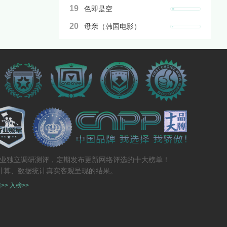
19
色即是空
20
母亲（韩国电影）
专业独立调研测评，定期发布更新网络评选的十大榜单！
计算、数据统计真实客观呈现的结果。
>>
入榜>>