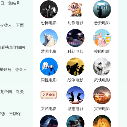
之日、集结号，
恐怖电影
动作电影
悬疑电影
、火柴人，下面
请看榜单详细内
爱国电影
科幻电影
校园电影
星银岛、夺金三
同性电影
战争电影
武侠电影
火龙帝国、迷失
文艺电影
励志电影
灾难电影
保镖、王牌保