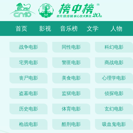
首页
影视
音乐榜
文学
人物
战争电影
同性电影
科幻电影
宅男电影
警匪电影
商战电影
丧尸电影
美食电影
心理学电影
盗墓电影
监狱电影
侦探电影
历史电影
体育电影
玄幻电影
枪战电影
酷刑电影
吸血鬼电影