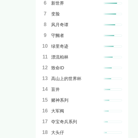
6
新世界
7
变脸
8
风月奇谭
9
守阙者
10
绿里奇迹
11
漂流柏林
12
致命ID
13
高山上的世界杯
14
盲井
15
赌神系列
16
大军阀
17
夺宝奇兵系列
18
大头仔