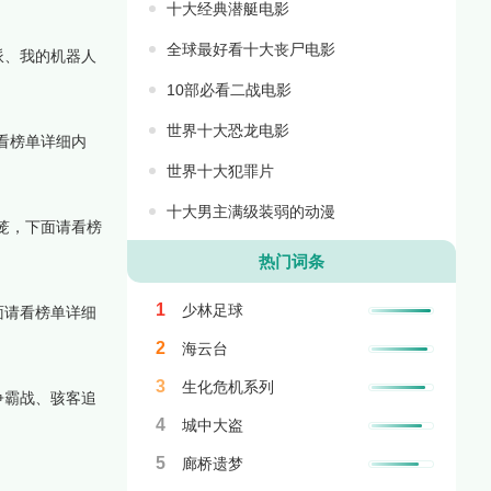
十大经典潜艇电影
全球最好看十大丧尸电影
派、我的机器人
10部必看二战电影
世界十大恐龙电影
看榜单详细内
世界十大犯罪片
十大男主满级装弱的动漫
笼，下面请看榜
热门词条
1
少林足球
面请看榜单详细
2
海云台
3
生化危机系列
争霸战、骇客追
4
城中大盗
5
廊桥遗梦