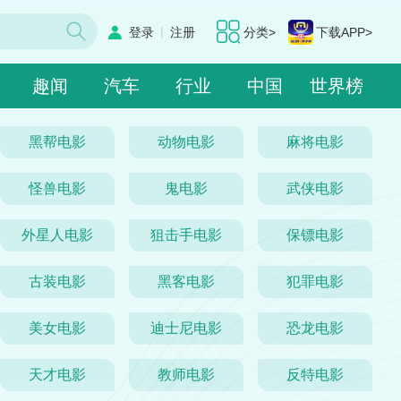
|
登录
注册
分类>
下载APP>
趣闻
汽车
行业
中国
世界榜
黑帮电影
动物电影
麻将电影
怪兽电影
鬼电影
武侠电影
外星人电影
狙击手电影
保镖电影
古装电影
黑客电影
犯罪电影
美女电影
迪士尼电影
恐龙电影
天才电影
教师电影
反特电影