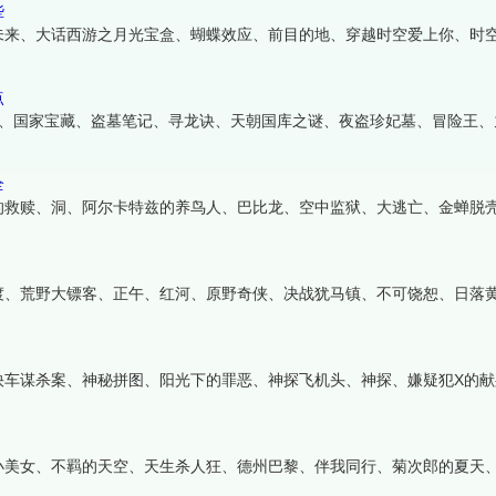
些
未来、大话西游之月光宝盒、蝴蝶效应、前目的地、穿越时空爱上你、时
点
影、国家宝藏、盗墓笔记、寻龙诀、天朝国库之谜、夜盗珍妃墓、冒险王、
全
的救赎、洞、阿尔卡特兹的养鸟人、巴比龙、空中监狱、大逃亡、金蝉脱
渡、荒野大镖客、正午、红河、原野奇侠、决战犹马镇、不可饶恕、日落
快车谋杀案、神秘拼图、阳光下的罪恶、神探飞机头、神探、嫌疑犯X的献
小美女、不羁的天空、天生杀人狂、德州巴黎、伴我同行、菊次郎的夏天