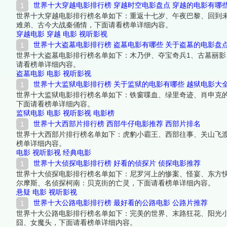
世界十大穿越电影排行榜 穿越时空电影盘点 穿越的电影有哪
世界十大穿越电影排行榜名单如下：重返十七岁、午夜巴黎、回到
难弟、古今大战秦俑情，下面请看榜单详细内容。
穿越电影
穿越
电影
视听影视
世界十大盗墓电影排行榜 盗墓电影有哪些 关于盗墓的电影盘
世界十大盗墓电影排行榜名单如下：木乃伊、夺宝奇兵1、古墓丽
请看榜单详细内容。
盗墓电影
电影
视听影视
世界十大监狱电影排行榜 关于监狱的电影有哪些 越狱电影大
世界十大监狱电影排行榜名单如下：铁窗喋血、绿里奇迹、肖申克
下面请看榜单详细内容。
监狱电影
电影
视听影视
电影榜
世界十大西部片排行榜 西部牛仔电影推荐 西部片排名
世界十大西部片排行榜名单如下：虎豹小霸王、西部往事、关山飞
榜单详细内容。
电影
视听影视
经典电影
世界十大侦探电影排行榜 好看的侦探片 侦探电影推荐
世界十大侦探电影排行榜名单如下：尼罗河上的惨案、怪宴、东方
尔摩斯、名侦探柯南：贝克街的亡灵，下面请看榜单详细内容。
悬疑
电影
视听影视
世界十大公路电影排行榜 最好看的公路电影 公路片推荐
世界十大公路电影排行榜名单如下：完美的世界、末路狂花、阳光
囧、女魔头，下面请看榜单详细内容。