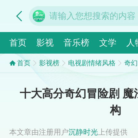
首页
影视
音乐榜
文学
人
首页
影视榜
电视剧情绪风格
奇幻
十大高分奇幻冒险剧 魔
构
本文章由注册用户
沉静时光
上传提供