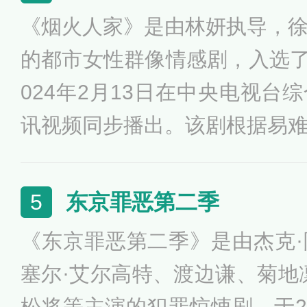
《烟火人家》是由林妍执导，
的都市女性群像情感剧，入选了央
024年2月13日在中央电视台
讯视频同步播出。该剧根据易
述乔老太太、孟家三姐妹孟明
以及三姐妹的女儿——孟家第
东京罪恶第二季
5
经历家庭及其婚恋等种种问题
《东京罪恶第二季》是由杰克
各自成长的温暖过程。
塞尔·艾尔高特、渡边谦、菊地
松将等主演的犯罪惊悚剧，于20