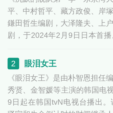
平、中村哲平、藏方政俊、岸
鎌田哲生编剧，大泽隆夫、上
剧，于2024年2月9日日本首
的漫画大片《沉默的舰队》改
自卫队不能拥有核武的限制，
眼泪女王
2
新型核潜艇，然后由被死亡的
《眼泪女王》是由朴智恩担任
进行操作归宿美国属下的部队
秀贤、金智媛等主演的韩国电视剧
离了，他宣布独立成国家。
9日起在韩国tvN电视台播出