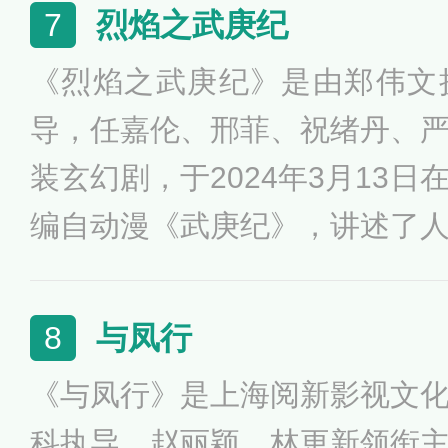
迷离命案，怡因脑部受到撞击
烈焰之武庚纪
7
案最重要的线索更被怡目睹一
《烈焰之武庚纪》是由郑伟文
的峰，发现自己完美的人生不
导，任嘉伦、邢菲、祝绪丹、
也慢慢开始改写。
装玄幻剧，于2024年3月13
编自动漫《武庚纪》，讲述了
家亡后，沦落为奴隶却不弃初
的同时，继承先王遗志，带领
与凤行
8
的故事。
《与凤行》是上海阅新影视文
科执导，赵丽颖、林更新领衔