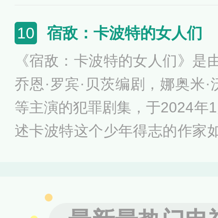
代铁路警察薪火相传，他们反
线、打击盗抢骗，始终把每位
宿敌：卡波特的女人们
10
位，无私守护着南来北往列车
《宿敌：卡波特的女人们》是由
乔恩·罗宾·贝茨编剧，娜奥米·
等主演的犯罪剧集，于2024年
述卡波特这个少年得志的作家如
性朋友——被他称为“天鹅”的
大成功后，卡波特成为纽约上
多红颜知己，即所谓的“天鹅”。