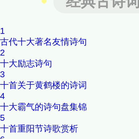
经典古诗
世佳作之一。
1
古代十大著名友情诗句
2
十大励志诗句
3
十首关于黄鹤楼的诗词
4
十大霸气的诗句盘集锦
5
十首重阳节诗歌赏析