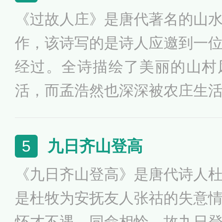
句，含蓄深沉，言有尽而意无
《过故人庄》是唐代著名的山
作，该诗写的是诗人应邀到一
经过。全诗描绘了美丽的山村
活，而孟浩然也深深被农庄生
似乎平淡如水，细细品味就像
中国画，将景、事、情完美地
九日齐山登高
5
的艺术感染力，成为自唐代以
《九日齐山登高》是唐代诗人
是杜牧为安抚友人张祜的失意
怀才不遇，同命相怜，故九日