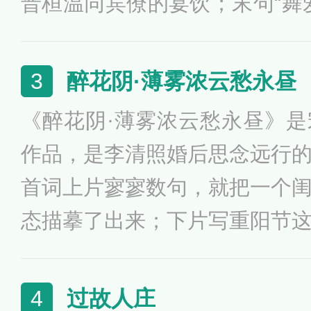
晋桓温同宾僚的宴饮；末句“舞
化，表面上说月亮挽留诗人，
之境而不愿离去。全诗比拟生
醉花阴·薄雾浓云愁永昼
3
迹，具有超脱豪放的意味。
《醉花阴·薄雾浓云愁永昼》
作品，是李清照婚后思念远行
首词上片寥寥数句，就把一个
态描摹了出来；下片写重阳节
酒浇愁的情景，烘托了一种凄
作者思念丈夫的孤独与寂寞的
过故人庄
4