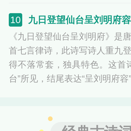
场。”，表达了诗人心胸豁达
了诗人虽然年老仍有少年的情
九日登望仙台呈刘明府容
10
趣。
《九日登望仙台呈刘明府》是
首七言律诗，此诗写诗人重九
得不落常套，独具特色。这首
台”所见，结尾表达“呈刘明府容
写得有声有色、不落俗套；语
成。全诗围绕时、地、人三点
抒情于一炉，透露出一股浓浓