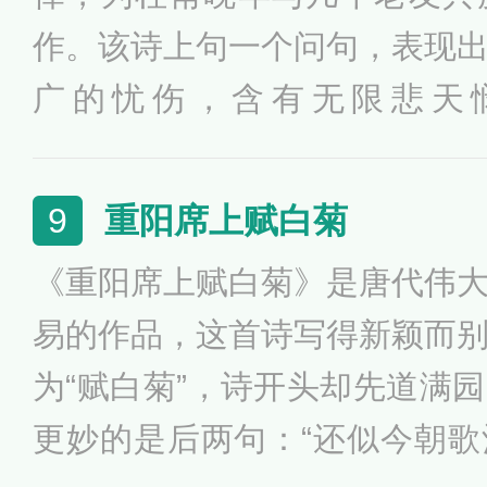
作。该诗上句一个问句，表现
广的忧伤，含有无限悲天
一“醉”字，却将全篇精神收拢
时的情态：虽已醉眼蒙眬，却
重阳席上赋白菊
9
不置一言，却胜过万语千言。
《重阳席上赋白菊》是唐代伟
漓，显得慷慨旷放，凄楚悲凉
易的作品，这首诗写得新颖而
为“赋白菊”，诗开头却先道满
更妙的是后两句：“还似今朝