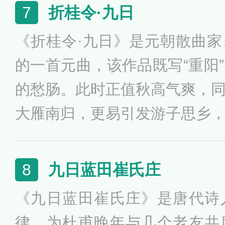
体，语言遒劲新巧，词简意丰
折桂令·九日
7
的特点。
《折桂令·九日》是元朝散曲
的一首元曲，该作品既写“重阳
的愁肠。此时正值秋高气爽，
大雁南归，更易引发游子思乡
景却最令游子泪下神伤，给人
曲情景交融，意境幽远，为作
九日蓝田崔氏庄
8
照。
《九日蓝田崔氏庄》是唐代诗
律，为杜甫晚年与几个老友共