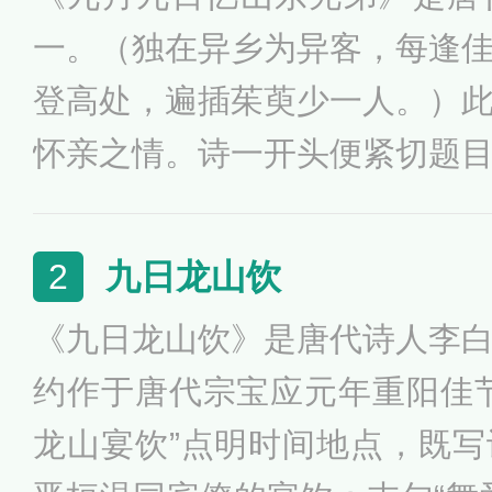
一。（独在异乡为异客，每逢
登高处，遍插茱萸少一人。）
怀亲之情。诗一开头便紧切题
孤独凄然，因而时时怀乡思人
倍加。接着诗一跃而写远在家
九日龙山饮
2
的风俗而登高时，也在怀念自
《九日龙山饮》是唐代诗人李
蓄深沉，既朴素自然，又曲折
约作于唐代宗宝应元年重阳佳
倍思亲”更是千古名句。
龙山宴饮”点明时间地点，既