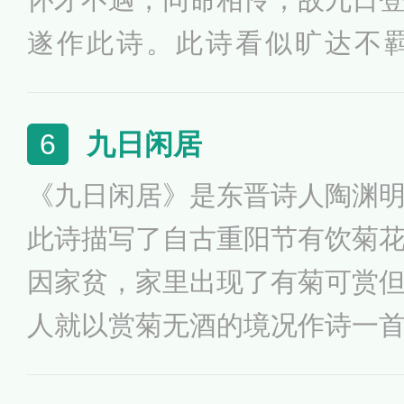
遂作此诗。此诗看似旷达不
从“尘世难逢开口笑”就可能看
尽管消极颓唐，而实际却不无
九日闲居
6
《九日闲居》是东晋诗人陶渊
此诗描写了自古重阳节有饮菊
因家贫，家里出现了有菊可赏
人就以赏菊无酒的境况作诗一
感伤之情。《九日闲居》融写