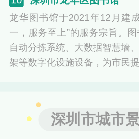
10
龙华图书馆于2021年12月建
一，服务至上”的服务宗旨。图
自动分拣系统、大数据智慧墙
架等数字化设施设备，为市民
慧图书馆服务。此外图书馆定
物质文化遗产等主题展览，通
情打造“龙华区诗词大会”“一米
深圳市城市
大赛、“二十四节气”等十大阅
展各类丰富多彩的阅读推广活