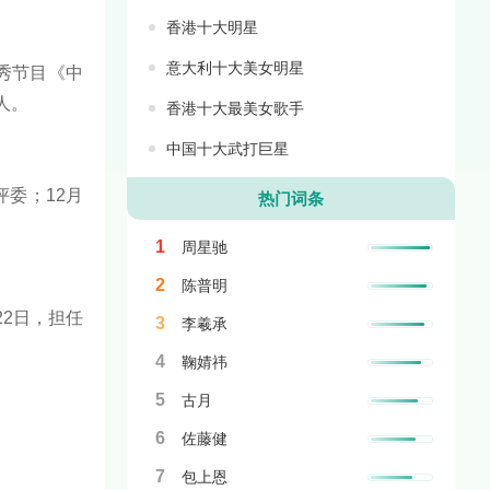
香港十大明星
意大利十大美女明星
秀节目《中
人。
香港十大最美女歌手
中国十大武打巨星
委；12月
热门词条
1
周星驰
2
陈普明
2日，担任
3
李羲承
4
鞠婧祎
5
古月
6
佐藤健
7
包上恩