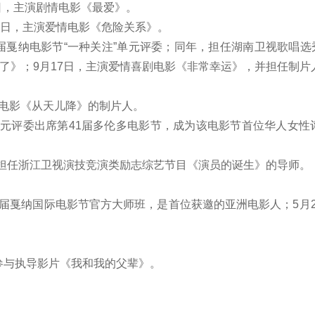
日，主演剧情电影《最爱》。
月27日，主演爱情电影《危险关系》。
届戛纳电影节“一种关注”单元评委；同年，担任湖南卫视歌唱选
大了》；9月17日，主演爱情喜剧电影《非常幸运》，并担任制片
剧电影《从天儿降》的制片人。
元评委出席第41届多伦多电影节，成为该电影节首位华人女性评
，担任浙江卫视演技竞演类励志综艺节目《演员的诞生》的导师。
2届戛纳国际电影节官方大师班，是首位获邀的亚洲电影人；5月2
参与执导影片《我和我的父辈》。