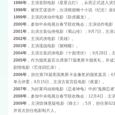
1996年
，主演首部电影《星星点灯》，从而正式进入演
1998年
，被张艺谋选中，出演根据鲍十小说《纪念》改
1999年
，主演武侠动作电影《卧虎藏龙》。
2000年
，参加中央电视台春节联欢晚会；主演动作电影
2001年
，出演古装仙侠电影《蜀山传》；9月7日，主演
2002年
，主演武侠电影《英雄》。
2003年
，主演谍战电影《紫蝴蝶》。
2004年
，主演古装武侠电影《十面埋伏》；9月28日，主
2005年
，作为颁奖嘉宾出席第77届奥斯卡颁奖礼，并成
剧情电影《艺伎回忆录》。
2006年
，担任第78届美国奥斯卡金像奖的颁奖嘉宾；4
单元评委；9月15日，主演古装宫廷电影《夜宴》。
2007年
，为好莱坞动画电影《忍者神龟》中的“鬼脚忍者
2008年
，参加中央电视台春节联欢晚会；12月4日，主
2009年
，主演惊悚悬疑电影《骑士》；5月，担任第62
并首次担任电影制片人。