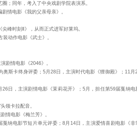
艺圈；同年，考入了中央戏剧学院表演系。
编剧情电影《我的父亲母亲》。
《尖峰时刻Ⅱ》，从而正式进军好莱坞。
古装动作电影《武士》。
演剧情电影《2046》。
为奥斯卡终身评委；5月28日，主演时代电影《狸御殿》；11月
月26日，主演剧情电影《茉莉花开》；5月，担任第59届戛纳电
”头领卡拉配音。
演剧情电影《梅兰芳》。
届戛纳电影节短片单元评委；8月14日，主演爱情喜剧电影《非