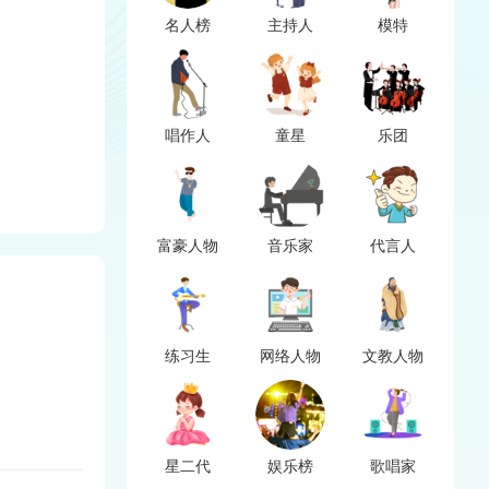
名人榜
主持人
模特
唱作人
童星
乐团
富豪人物
音乐家
代言人
练习生
网络人物
文教人物
星二代
娱乐榜
歌唱家