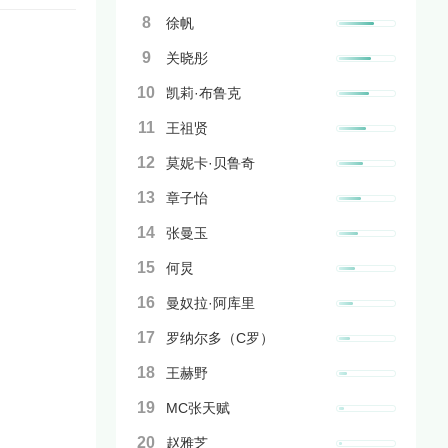
8
徐帆
9
关晓彤
10
凯莉·布鲁克
11
王祖贤
12
莫妮卡·贝鲁奇
13
章子怡
14
张曼玉
15
何炅
16
曼奴拉·阿库里
17
罗纳尔多（C罗）
18
王赫野
19
MC张天赋
20
赵雅芝