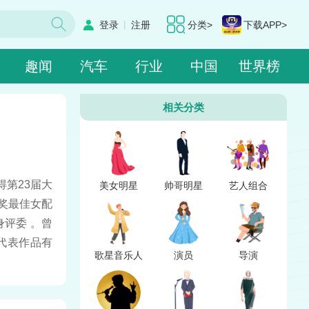
|
登录
注册
分类>
下载APP>
趣闻
汽车
行业
中国
世界榜
相关分类
第23届大
美女明星
帅哥明星
艺人组合
奖最佳女配
评委 。曾
代表作品有
歌星音乐人
演员
导演