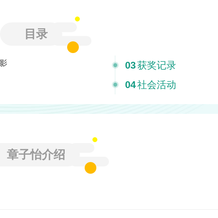
目录
影
03
获奖记录
04
社会活动
章子怡介绍