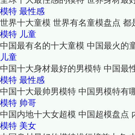
模特
最性感
世界十大童模 世界有名童模盘点 都
模特
儿童
中国最有名的十大童模 中国最火的
儿童
中国十大身材最好的男模特 中国最
模特
最性感
中国十大最帅男模特 中国男模特有
模特
帅哥
中国内地十大女超模 中国超模盘点
模特
美女