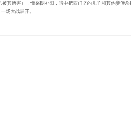
已被其所害），懂采阴补阳，暗中把西门坚的儿子和其他妾侍杀
，一场大战展开。