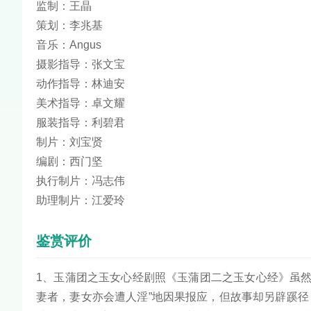
监制：王晶
策划：李兆基
音乐：Angus
摄影指导：张文宝
动作指导：林迪安
美术指导：卓文耀
服装指导：利碧君
制片：刘宝贤
编剧：西门坚
执行制片：冯志伟
助理制片：江爱玲
鉴赏评价
1、玉蒲团之玉女心经剧照《玉蒲团二之玉女心经》虽
妻者，妻女亦会遭人淫”地因果报应，但故事却另辟蹊径