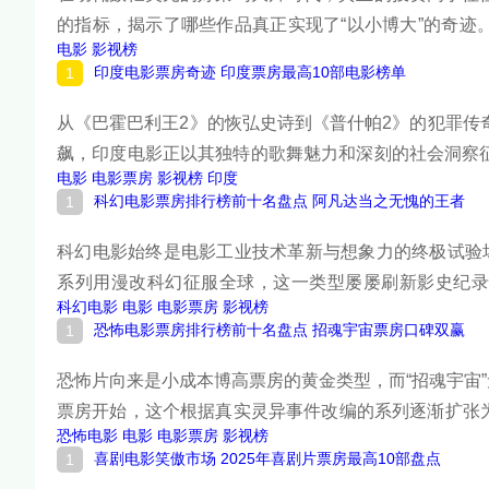
的指标，揭示了哪些作品真正实现了“以小博大”的奇迹。
电影
影视榜
恐怖片系列，这些电影用实实在在的数据证明：高回报
印度电影票房奇迹 印度票房最高10部电影榜单
从《巴霍巴利王2》的恢弘史诗到《普什帕2》的犯罪传奇
飙，印度电影正以其独特的歌舞魅力和深刻的社会洞察
电影
电影票房
影视榜
印度
惊人的数字证明：宝莱坞的奇迹远未止步。下面跟着榜
科幻电影票房排行榜前十名盘点 阿凡达当之无愧的王者
科幻电影始终是电影工业技术革新与想象力的终极试验
系列用漫改科幻征服全球，这一类型屡屡刷新影史纪录
科幻电影
电影
电影票房
影视榜
治，首部作品凭借重映重回影史冠军宝座，两部续集同
恐怖电影票房排行榜前十名盘点 招魂宇宙票房口碑双赢
影全球票房十强，看这些视觉奇观如何征服亿万观众。
恐怖片向来是小成本博高票房的黄金类型，而“招魂宇宙”无
票房开始，这个根据真实灵异事件改编的系列逐渐扩张为
恐怖电影
电影
电影票房
影视榜
横空出世，更以8300万美元北美开画成绩创下系列最
喜剧电影笑傲市场 2025年喜剧片票房最高10部盘点
这些惊悚之作如何以小博大，征服全球观众。下面跟着