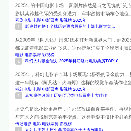
2025年的中国电影市场，喜剧片依然是当之无愧的"笑
影以其跨越代际的受众穿透力，牢牢占据市场核心地位。
喜剧电影
电影
电影票房
影视榜
2025年
房约62.08亿元，占据全年总票房的14%。这份榜单
影史封神榜！全球历史票房最高的十部电影大盘点
健发挥，也有中小成本黑马的惊喜逆袭。
从2009年《阿凡达》用3D技术打开新世界大门，到20
都见证着电影工业的飞跃。这份榜单汇集了全球历史票
电影
电影票房
影视榜
情感共振的完美产物。下面跟着榜中榜编辑一起来看看
科幻大片吸金能力 2025年科幻题材电影票房TOP10
2025年，科幻电影在全球市场展现出极强的吸金能力
这一年既有《阿凡达：火与烬》这样的视觉革命续作稳坐
科幻电影
电影
电影票房
影视榜
2025年
这样的太空实拍纪录片成为黑马。全年科幻类型片全球票
真实事件改编！历史传记类电影票房十大佳作
悄然崛起。下面跟着榜中榜编辑一起来看看详细名单吧
历史总是比小说更离奇，而那些改编自真实事件、再现
与艺术之间找到完美的平衡点。这类电影不仅让尘封的
传记电影
电影
电影票房
影视榜
面跟着榜中榜编辑一起来看看详细名单吧！
系列片王朝！历史票房最高的十大系列电影