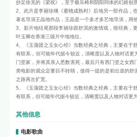
抄足徐克的《梁祝》，至于极乐椅和阴阳同体的幻姬创
2、此片是李丽珍继《蜜桃成熟时》后地另一部作品，
著名导演王晶地作品，王晶是一个多才多艺地导演，用他
3、影片地结尾那段李丽珍跟舒淇的激情戏，很经典，
叶玉卿在香港三级片中地地位。
4、《玉蒲团之玉女心经》当数经典之经典，主要在于
有联系，但可能年代据今较近，清晰度以及人物对话更
门坚家，并将其亲人悉数害死，最后只有西门坚之女西
类电影的观众定要目不转睛，值得一提的是初出道的舒
之路再次扩宽。
5、《玉蒲团之玉女心经》当数经典之经典，主要在于
有联系，但可能年代据今较近，清晰度以及人物对话更
其他信息
电影歌曲