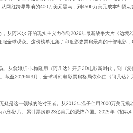
从网红跨界导演的400万美元黑马，到4500万美元成本却撬
不一定要高投入。下面跟着榜中榜编辑一起来看看详细名单吧！
，从阿米尔·汗的现实主义力作到2026年最新战争大片《边境
征服全球观众。这份榜单汇集了印度影史票房最高的十部电影，
中榜编辑一起来看看详细名单吧！
场。从詹姆斯·卡梅隆用《阿凡达》开启3D电影新时代，到《复
。截至2026年3月，全球科幻电影票房格局依然由《阿凡达》
时跻身全球票房前列，缔造了独一无二的“潘多拉神话”。本文将
下面跟着榜中榜编辑一起来看看详细名单吧！
疑是这一领域的绝对王者。从2013年温子仁用2000万美元撬动
八部影片、累计票房超23亿美元的恐怖帝国。2025年《招魂4
佳，并登顶影史恐怖片开画冠军宝座。本文将盘点全球恐怖电影票
榜中榜编辑一起来看看详细名单吧！