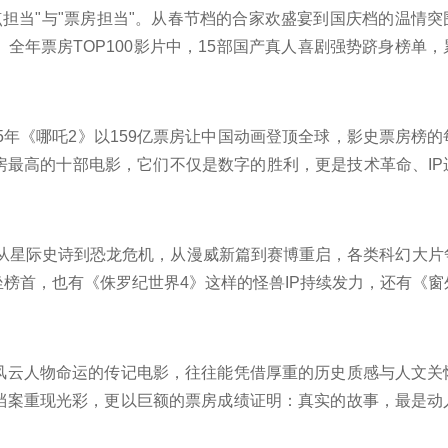
点担当"与"票房担当"。从春节档的合家欢盛宴到国庆档的温情
全年票房TOP100影片中，15部国产真人喜剧强势跻身榜单，
汇集了历史悬疑、职场解压、家庭温情等多种风格的爆笑佳作，既有
25年《哪吒2》以159亿票房让中国动画登顶全球，影史票房榜
房最高的十部电影，它们不仅是数字的胜利，更是技术革命、IP
详细名单吧！
，从星际史诗到恐龙危机，从漫威新篇到赛博重启，各类科幻大片
榜首，也有《侏罗纪世界4》这样的怪兽IP持续发力，还有《窗
房TOP10中，好莱坞大制片厂依然占据主导，但原创作品和亚
！
风云人物命运的传记电影，往往能凭借厚重的历史质感与人文关
档案重现光彩，更以巨额的票房成绩证明：真实的故事，最是动