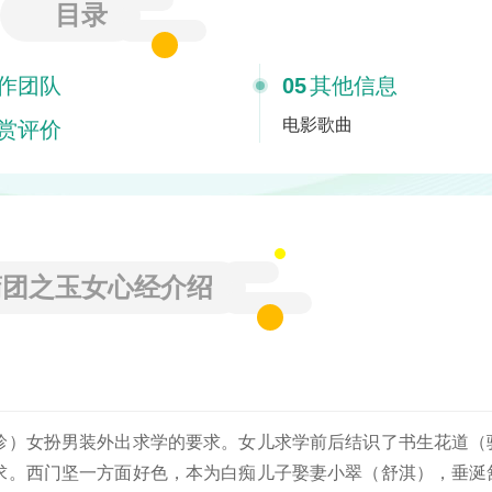
目录
作团队
05
其他信息
电影歌曲
赏评价
蒲团之玉女心经介绍
珍）女扮男装外出求学的要求。女儿求学前后结识了书生花道（
求。
西门坚一方面好色，本为白痴儿子娶妻小翠（舒淇），垂涎