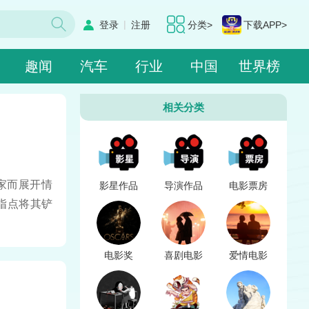
|
登录
注册
分类>
下载APP>
趣闻
汽车
行业
中国
世界榜
相关分类
家而展开情
影星作品
导演作品
电影票房
指点将其铲
电影奖
喜剧电影
爱情电影