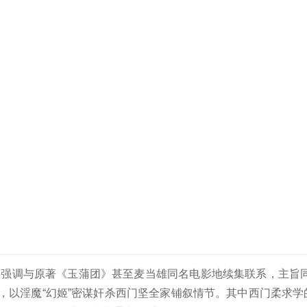
然强调与原著《玉蒲团》甚至麦当雄同名电影地续集联系，主旨同
，以淫魔“幻姬”密谋奸杀西门坚全家铺叙情节。其中西门柔求学