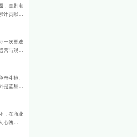
突围，喜剧电
累计贡献票
顶级IP的稳
的每一次更迭
运营与观众
争奇斗艳。
外是蓝星》
洲力量也在
怀，在商业
人心魄。下