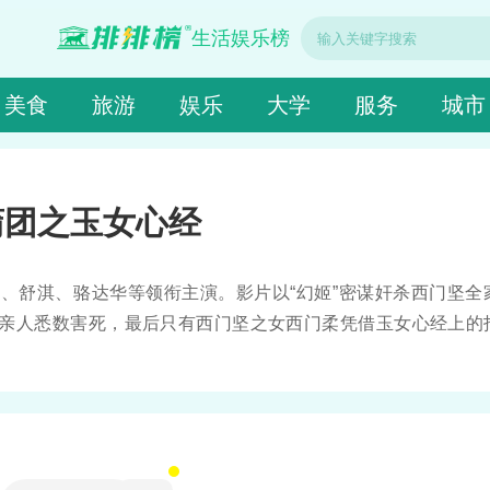
生活娱乐榜
美食
旅游
娱乐
大学
服务
城市
蒲团之玉女心经
、舒淇、骆达华等领衔主演。影片以“幻姬”密谋奸杀西门坚全
亲人悉数害死，最后只有西门坚之女西门柔凭借玉女心经上的