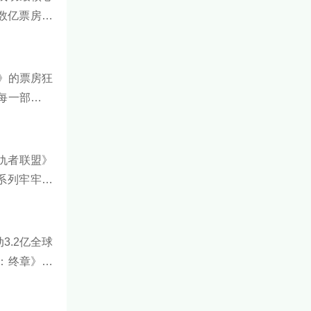
动数亿票房的
2》的票房狂
每一部都用
仇者联盟》
系列牢牢统
盘点科幻电
3.2亿全球
：终章》的
房十强，看