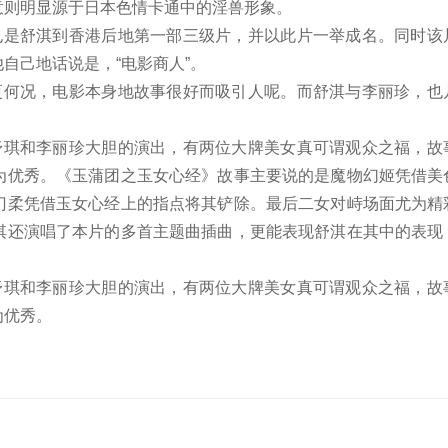
意则明显源于日本色情卡通中的淫兽形象。
也是舒淇到香港后地第一部三级片，并以此片一举成名。同时该
自己地话说是，“电影商人”。
更何况，电影本身地故事很好而吸引人呢。而舒淇与李丽珍，也
舒琪和李丽珍大胆的演出，有两位大牌美女真可谓观众之福，故
为优秀。《玉蒲团之玉女心经》故事主要说的是魔物幻姬凭借美
门柔凭借玉女心经上的指点将其铲除。最后二女对峙场面尤为精
淇还演唱了本片的多首主题曲插曲，更能表现舒淇在其中的表现
舒琪和李丽珍大胆的演出，有两位大牌美女真可谓观众之福，故
为优秀。