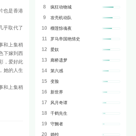
8
疯狂动物城
片也是香港
9
攻壳机动队
几乎取代了
10
榴莲惊魂夜
11
罗马帝国艳情史
事和上集稍
12
爱奴
色下嫁到西
13
廊桥遗梦
彩，爱好此
，她的人生
14
第六感
15
变脸
事和上集稍
16
新世界
17
风月奇谭
18
千鹤先生
19
守阙者
20
婚纱