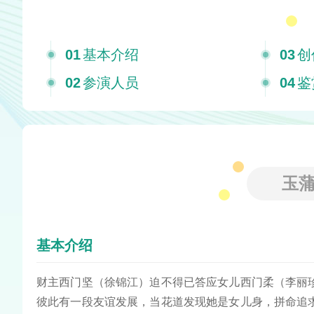
01
基本介绍
03
创
02
参演人员
04
鉴
玉
基本介绍
财主西门坚（徐锦江）迫不得已答应女儿西门柔（李丽
彼此有一段友谊发展，当花道发现她是女儿身，拼命追