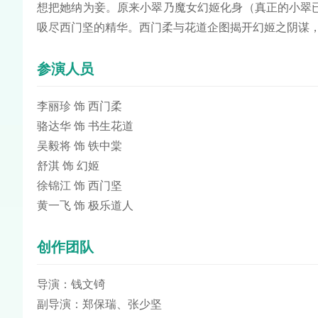
想把她纳为妾。原来小翠乃魔女幻姬化身（真正的小翠
吸尽西门坚的精华。西门柔与花道企图揭开幻姬之阴谋
参演人员
李丽珍 饰 西门柔
骆达华 饰 书生花道
吴毅将 饰 铁中棠
舒淇 饰 幻姬
徐锦江 饰 西门坚
黄一飞 饰 极乐道人
创作团队
导演：钱文锜
副导演：郑保瑞、张少坚