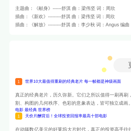
主题曲：《献身》------舒淇 曲：梁伟坚 词：周欣
插曲：《新欢》---------舒淇 曲：梁伟坚 词：周欣
插曲：《解放》---------舒淇 曲：李少秋 词：Angus 
世界10大最值得重刷的经典老片 每一帧都是神级画面
真正的经典老片，历久弥新。它们之所以值得一刷再刷
割、构图的几何秩序、色彩的意象表达，皆可独立成画
电影
最经典
世界榜
幕杰作，用教科书级的视觉语言证明：伟大的电影，既
天价片酬背后！全球投资回报率最高十部电影
吧！
在动辄数亿美元的好莱坞大片时代，真正的投资高手往