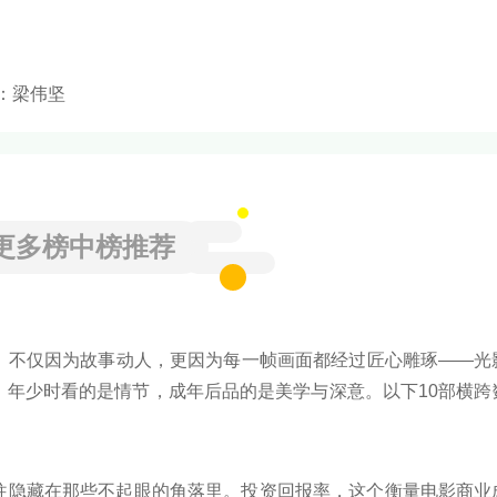
编曲：梁伟坚
更多榜中榜推荐
，不仅因为故事动人，更因为每一帧画面都经过匠心雕琢——光
。年少时看的是情节，成年后品的是美学与深意。以下10部横跨
是叙事的艺术，更是流动的绘画。下面跟着榜中榜编辑一起来看
往隐藏在那些不起眼的角落里。投资回报率，这个衡量电影商业