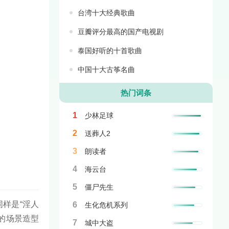
台湾十大经典歌曲
豆瓣评分最高的国产电视剧
泰国好听的十首歌曲
中国十大古筝名曲
热门词条
1
少林足球
2
送葬人2
3
朗读者
4
海云台
5
僵尸先生
样是“淫人
6
生化危机系列
的场景造型
7
城中大盗