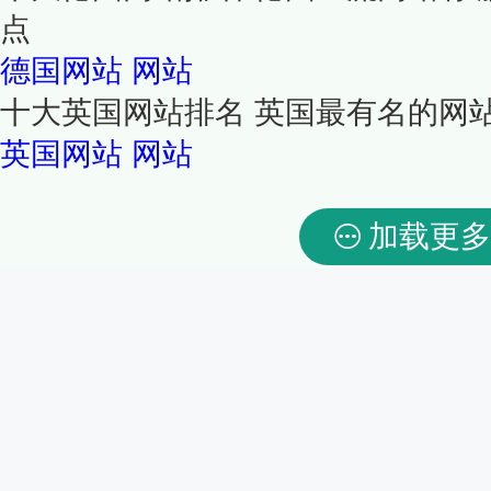
点
德国网站
网站
十大英国网站排名 英国最有名的网
英国网站
网站
加载更多