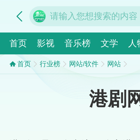
首页
影视
音乐榜
文学
人
首页
行业榜
网站/软件
网站
港剧