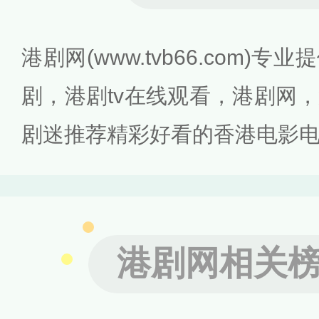
港剧网(www.tvb66.com)
剧，港剧tv在线观看，港剧网
剧迷推荐精彩好看的香港电影
港剧网相关