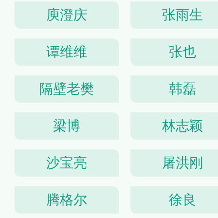
庾澄庆
张雨生
谭维维
张也
隔壁老樊
韩磊
梁博
林志颖
沙宝亮
屠洪刚
腾格尔
徐良