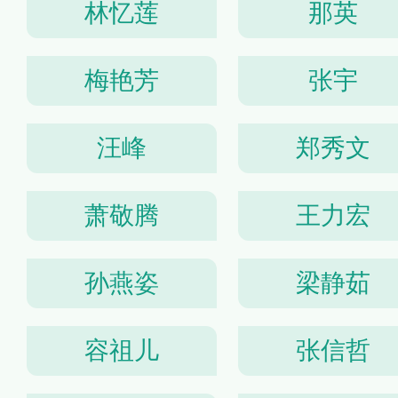
林忆莲
那英
梅艳芳
张宇
汪峰
郑秀文
萧敬腾
王力宏
孙燕姿
梁静茹
容祖儿
张信哲