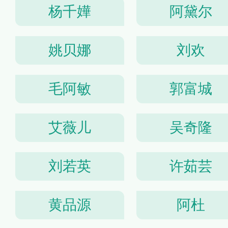
杨千嬅
阿黛尔
姚贝娜
刘欢
毛阿敏
郭富城
艾薇儿
吴奇隆
刘若英
许茹芸
黄品源
阿杜