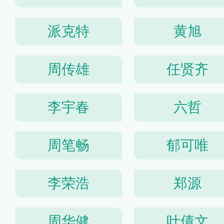
派克特
黄旭
周传雄
任贤齐
李宇春
六哲
周笔畅
郁可唯
李荣浩
郑源
周华健
叶倩文