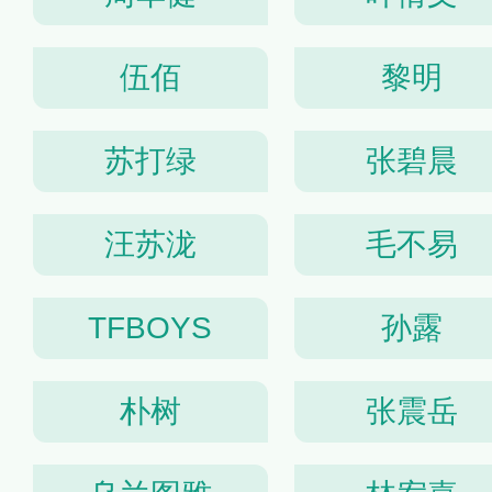
伍佰
黎明
苏打绿
张碧晨
汪苏泷
毛不易
TFBOYS
孙露
朴树
张震岳