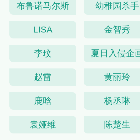
布鲁诺马尔斯
幼稚园杀手
LISA
金智秀
李玟
夏日入侵企
赵雷
黄丽玲
鹿晗
杨丞琳
袁娅维
陈楚生