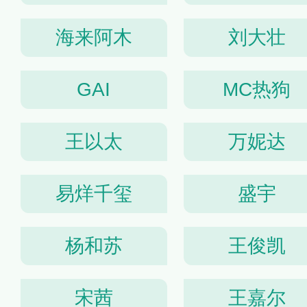
海来阿木
刘大壮
GAI
MC热狗
王以太
万妮达
易烊千玺
盛宇
杨和苏
王俊凯
宋茜
王嘉尔