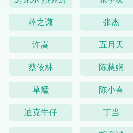
薛之谦
张杰
许嵩
五月天
蔡依林
陈慧娴
草蜢
陈小春
迪克牛仔
丁当