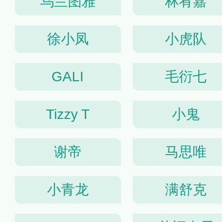
乌兰图雅
林宥嘉
徐小凤
小虎队
GALI
毛衍七
Tizzy T
小鬼
谢帝
马思唯
小青龙
满舒克