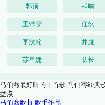
郭顶
程响
王靖雯
任然
李汶翰
井胧
苏星婕
队长
马伯骞最好听的十首歌 马伯骞经典
盘点
马伯骞歌曲
歌手作品