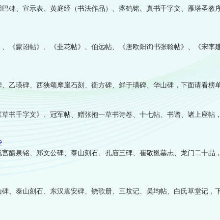
胆巴碑、宣示表、黄庭经（书法作品）、瘗鹤铭、真书千字文、雁塔圣教
》、《蒙诏帖》、《韭花帖》、伯远帖、《唐欧阳询书张翰帖》、《宋李
碑、乙瑛碑、西狭颂摩崖石刻、衡方碑、鲜于璜碑、华山碑，下面请看榜
《草书千字文》、冠军帖、赠张抱一草书诗卷、十七帖、书谱、诸上座帖
些
成宫醴泉铭、郑文公碑、泰山刻石、孔庙三碑、崔敬邕墓志、龙门二十品
山碑、泰山刻石、东汉袁安碑、铙歌册、三坟记、吴均帖、白氏草堂记，