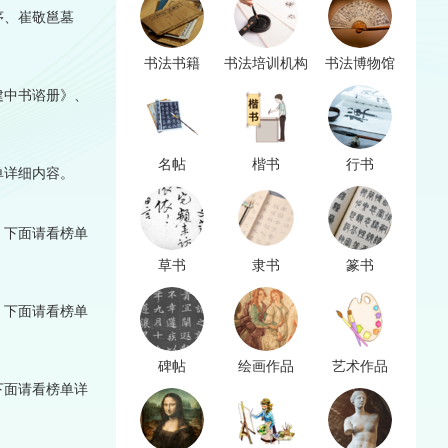
序、崔敬邕墓
书法书籍
书法培训机构
书法博物馆
建中书谘册》、
名帖
楷书
行书
单详细内容。
，下面请看榜单
草书
隶书
篆书
，下面请看榜单
碑帖
绘画作品
艺术作品
下面请看榜单详