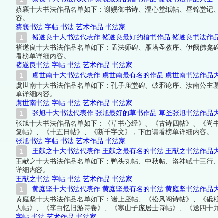
蔡襄十大书法作品名单如下：谢赐御书诗、澄心堂纸帖、昼锦堂记
容。
蔡襄书法
字帖
书法
艺术作品
书法家
褚遂良十大书法代表作 褚遂良最好的楷书作品 褚遂良书法作
褚遂良十大书法作品名单如下：孟法师碑、雁塔圣教序、伊阙佛龛
看榜单详细内容。
褚遂良书法
字帖
书法
艺术作品
书法家
虞世南十大书法代表作 虞世南最有名的作品 虞世南书法作品
虞世南十大书法作品名单如下：孔子庙堂碑、破邪论序、汝南公主
单详细内容。
虞世南书法
字帖
书法
艺术作品
书法家
张旭十大书法代表作 张旭最好的草书作品 草圣张旭书法作品
张旭十大书法作品名单如下：《草书心经》、《古诗四帖》、《尚
复帖》、《十五日帖》、《断千字文》，下面请看榜单详细内容。
张旭书法
字帖
书法
艺术作品
书法家
王献之十大书法代表作 王献之最有名的书法 王献之书法作品
王献之十大书法作品名单如下：鸭头丸帖、中秋帖、洛神赋十三行
详细内容。
王献之书法
字帖
书法
艺术作品
书法家
黄庭坚十大书法代表作 黄庭坚最有名的书法 黄庭坚书法作品
黄庭坚十大书法作品名单如下：诸上座帖、《松风阁诗帖》、《砥
人帖》、《李白忆旧游诗卷》、《寒山子庞居士诗帖》、《送四十
字帖
书法
艺术作品
书法家