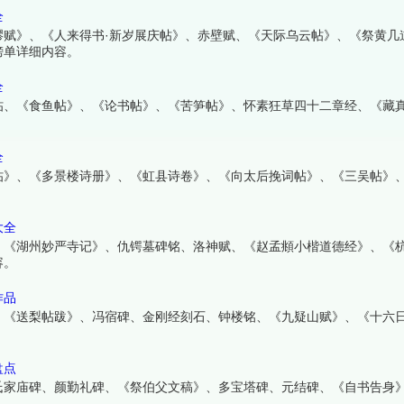
全
醪赋》、《人来得书·新岁展庆帖》、赤壁赋、《天际乌云帖》、《祭黄几
榜单详细内容。
全
帖、《食鱼帖》、《论书帖》、《苦笋帖》、怀素狂草四十二章经、《藏
全
帖》、《多景楼诗册》、《虹县诗卷》、《向太后挽词帖》、《三吴帖》
大全
、《湖州妙严寺记》、仇锷墓碑铭、洛神赋、《赵孟頫小楷道德经》、《
容。
作品
、《送梨帖跋》、冯宿碑、金刚经刻石、钟楼铭、《九疑山赋》、《十六
盘点
氏家庙碑、颜勤礼碑、《祭伯父文稿》、多宝塔碑、元结碑、《自书告身