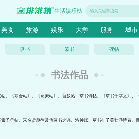
生活娱乐榜
美食
旅游
娱乐
大学
服务
城市
隶书
篆书
碑帖
书法作品
宝帖、《寒食帖》、《蜀素帖》、自叙帖、草书诗帖、《草书千字文》、
怀素圣母帖、宋名贤题徐常侍篆书之迹、洛神赋、草书杜子美壮游诗卷、