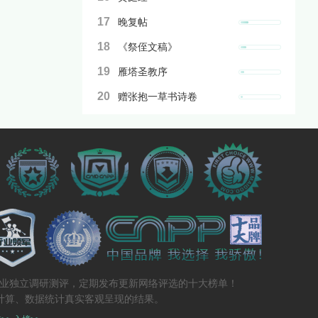
17
晚复帖
18
《祭侄文稿》
19
雁塔圣教序
20
赠张抱一草书诗卷
专业独立调研测评，定期发布更新网络评选的十大榜单！
计算、数据统计真实客观呈现的结果。