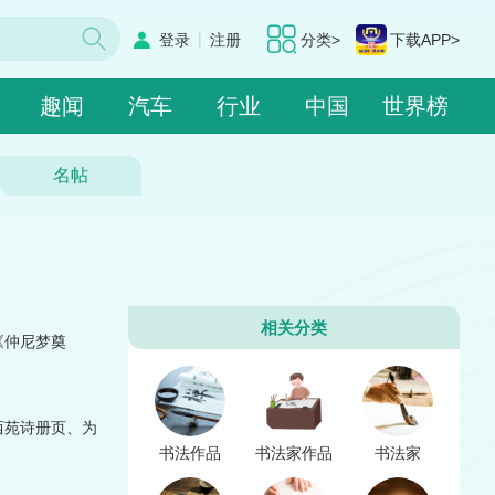
|
登录
注册
分类>
下载APP>
趣闻
汽车
行业
中国
世界榜
名帖
相关分类
《仲尼梦奠
西苑诗册页、为
书法作品
书法家作品
书法家