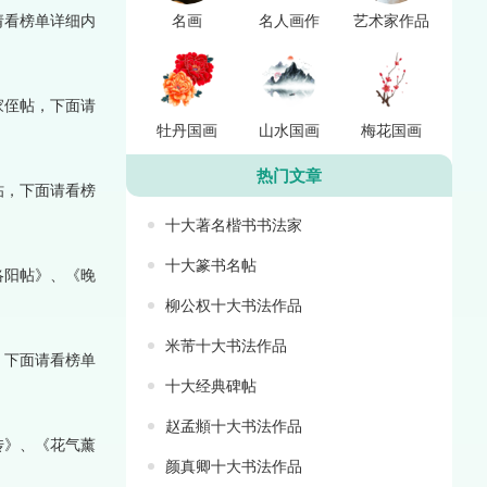
请看榜单详细内
名画
名人画作
艺术家作品
家侄帖，下面请
牡丹国画
山水国画
梅花国画
热门文章
帖，下面请看榜
十大著名楷书书法家
十大篆书名帖
洛阳帖》、《晚
柳公权十大书法作品
米芾十大书法作品
，下面请看榜单
十大经典碑帖
赵孟頫十大书法作品
传》、《花气薰
颜真卿十大书法作品