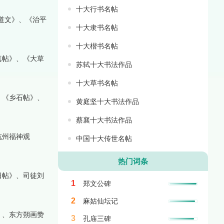
十大行书名帖
道文》、《治平
十大隶书名帖
十大楷书名帖
真帖》、《大草
苏轼十大书法作品
十大草书名帖
、《乡石帖》、
黄庭坚十大书法作品
蔡襄十大书法作品
杭州福神观
中国十大传世名帖
热门词条
日帖》、司徒刘
1
郑文公碑
2
麻姑仙坛记
》、东方朔画赞
3
孔庙三碑