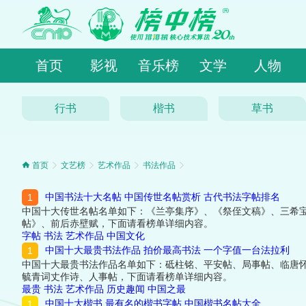
首页
影视
音乐榜
文学
人物
行书
楷书
草书
首页
文艺榜
艺术作品
书法作品
中国书法十大名帖 中国传世名帖赏析 古代书法字帖排名
中国十大传世名帖名单如下：《兰亭集序》、《祭侄文稿》、三希
帖》、前后赤壁赋，下面请看榜单详细内容。
字帖
书法
艺术作品
中国文化
中国十大最贵书法作品 拍价最高书法 一个字值一台法拉利
中国十大最贵书法作品名单如下：砥柱铭、平安帖、局事帖、临唐
毓青词丈作诗、人事帖，下面请看榜单详细内容。
最贵
书法
艺术作品
历史趣闻
中国之最
中国十大楷书 最有名的楷书字帖 中国楷书名帖大全