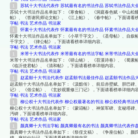
苏轼十大书法代表作 苏轼最有名的书法作品 苏轼书法作品大
苏轼十大书法作品名单如下：《寒食帖》、《洞庭春色赋・中山松
帖》、《答谢民师论文帖》、《江上帖》、《春中帖》，下面请看
字帖
书法
艺术作品
书法家
怀素十大书法代表作 怀素最有名的书法作品 怀素书法作品大
怀素十大书法作品名单如下：《小草千字文》、《圣母帖》、自叙
千字文》、《律公帖》，下面请看榜单详细内容。
字帖
书法
艺术作品
书法家
米芾十大书法代表作 米芾最有名的书法字帖 米芾书法作品大
米芾十大书法作品名单如下：《研山铭》、《苕溪诗卷》、《蜀素
《临沂使君帖》、《清和帖》，下面请看榜单详细内容。
字帖
书法
艺术作品
书法家
赵孟頫十大书法代表作 赵孟頫书法最佳作品 赵孟頫书法作品
赵孟頫十大书法作品名单如下：《汲黯传》、前后赤壁赋、胆巴碑
记》、《俗尘帖》、《玄妙观重修三门记》，下面请看榜单详细内
字帖
书法
艺术作品
书法家
柳公权十大书法代表作 柳公权最著名的书法 柳公权经典书法
柳公权十大书法作品名单如下：《蒙诏帖》、神策军碑、玄秘塔碑
沔碑，下面请看榜单详细内容。
字帖
书法
艺术作品
书法家
颜真卿十大书法字帖 颜真卿最有名的书法 颜真卿书法代表作
颜真卿十大书法作品名单如下：《祭侄文稿》、《争座位帖》、颜
碑、麻姑仙坛记，下面请看榜单详细内容。