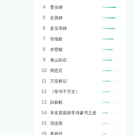
4
曹全碑
5
史晨碑
6
多宝塔碑
7
张瑞龄
8
赤壁赋
9
泰山刻石
10
周思言
11
万安桥记
12
《草书千字文》
13
自叙帖
14
宋名贤题徐常侍篆书之迹
15
演连珠
16
黄庭经