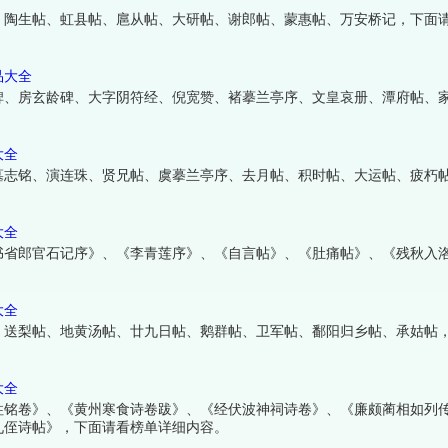
、陶生帖、虹县帖、扈从帖、大研帖、谢郎帖、蒙惠帖、万安桥记，下面
品大全
碑、房玄龄碑、大字阴符经、倪宽赞、褚摹兰亭序、文皇哀册、潭府帖、
大全
墓志铭、演连珠、贤兄帖、虞摹兰亭序、去月帖、积时帖、大运帖、疲朽
大全
书省郎官石记序》、《李青莲序》、《自言帖》、《肚痛帖》、《残秋入
大全
、送梨帖、地黄汤帖、廿九日帖、鹅群帖、卫军帖、鄱阳归乡帖、承姑帖
大全
柱铭卷》、《黄州寒食诗卷跋》、《经伏波神祠诗卷》、《廉颇蔺相如列
九侄诗帖》，下面请看榜单详细内容。