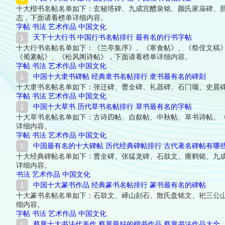
十大楷书名帖名单如下：玄秘塔碑、九成宫醴泉铭、颜氏家庙碑、
志，下面请看榜单详细内容。
字帖
书法
艺术作品
中国文化
天下十大行书 中国行书名帖排行 最有名的行书字帖
十大行书名帖名单如下：《兰亭集序》、《寒食帖》、《祭侄文稿
《蜀素帖》、《松风阁诗帖》，下面请看榜单详细内容。
字帖
书法
艺术作品
中国文化
中国十大隶书碑帖 经典隶书名帖排行 隶书最有名的碑刻
十大隶书名帖名单如下：张迁碑、曹全碑、礼器碑、石门颂、史晨
字帖
书法
艺术作品
中国文化
中国十大草书 历代草书名帖排行 草书最有名的字帖
十大草书名帖名单如下：古诗四帖、自叙帖、中秋帖、草书诗帖、
详细内容。
字帖
书法
艺术作品
中国文化
中国最有名的十大碑帖 历代经典碑帖排行 古代著名碑帖有哪
十大经典碑帖名单如下：曹全碑、张猛龙碑、石鼓文、瘗鹤铭、九
详细内容。
书法
艺术作品
中国文化
中国十大篆书作品 经典篆书名帖排行 篆书最有名的碑帖
十大篆书名帖名单如下：石鼓文、峄山刻石、散氏盘铭文、祀三公
细内容。
字帖
书法
艺术作品
中国文化
蔡襄十大书法代表作 蔡襄最好的楷书作品 蔡襄书法作品大全