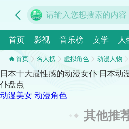
首页
影视
音乐榜
文学
人
首页
名人榜
虚拟角色
动漫人物
日本十大最性感的动漫女仆 日本动
仆盘点
动漫美女
动漫角色
其他推