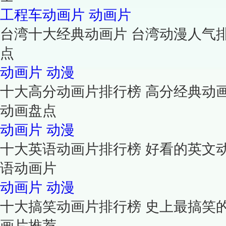
工程车动画片
动画片
台湾十大经典动画片 台湾动漫人气
点
动画片
动漫
十大高分动画片排行榜 高分经典动画
动画盘点
动画片
动漫
十大英语动画片排行榜 好看的英文
语动画片
动画片
动漫
十大搞笑动画片排行榜 史上最搞笑
画片推荐