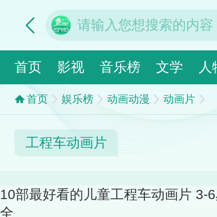
首页
影视
音乐榜
文学
人
首页
娱乐榜
动画动漫
动画片
工程车动画片
10部最好看的儿童工程车动画片 3
全