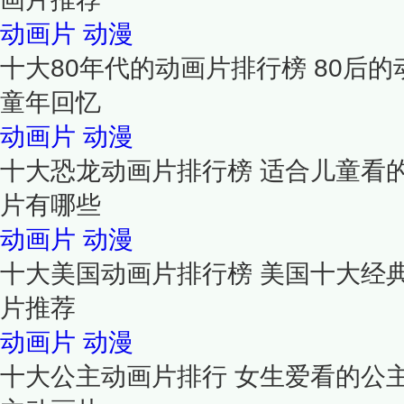
动画片
动漫
十大80年代的动画片排行榜 80后
童年回忆
动画片
动漫
十大恐龙动画片排行榜 适合儿童看
片有哪些
动画片
动漫
十大美国动画片排行榜 美国十大经
片推荐
动画片
动漫
十大公主动画片排行 女生爱看的公