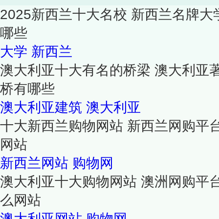
2025新西兰十大名校 新西兰名牌
哪些
大学
新西兰
澳大利亚十大有名的桥梁 澳大利亚
桥有哪些
澳大利亚建筑
澳大利亚
十大新西兰购物网站 新西兰网购平
网站
新西兰网站
购物网
澳大利亚十大购物网站 澳洲网购平
么网站
澳大利亚网站
购物网