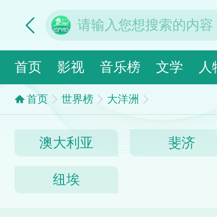
首页
影视
音乐榜
文学
人
首页
世界榜
大洋洲
澳大利亚
斐济
纽埃