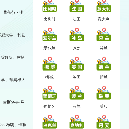
、蕾蒂莎·科斯
比利时
法国
意大利
华威大学、利兹
爱尔兰
冰岛
芬兰
斯姆斯、萨提·
挪威
英国
荷兰
大学、蒂宾根大
、古斯塔夫·马
葡萄牙
波兰
瑞典
比·布朗、卡雅·