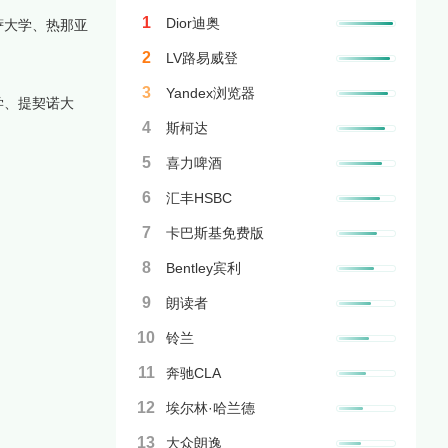
1
Dior迪奥
萨大学、热那亚
2
LV路易威登
3
Yandex浏览器
学、提契诺大
4
斯柯达
5
喜力啤酒
6
汇丰HSBC
7
卡巴斯基免费版
8
Bentley宾利
9
朗读者
10
铃兰
11
奔驰CLA
12
埃尔林·哈兰德
13
大众朗逸