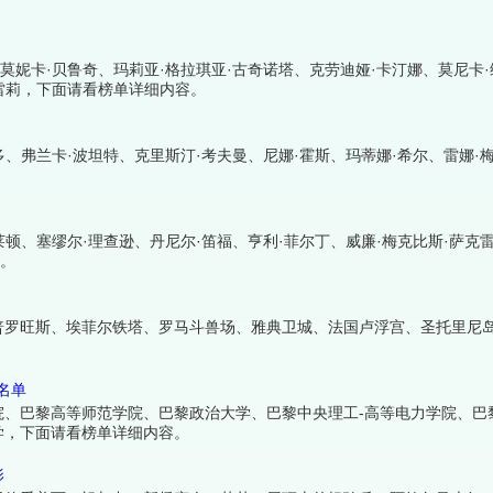
莫妮卡·贝鲁奇、玛莉亚·格拉琪亚·古奇诺塔、克劳迪娅·卡汀娜、莫尼卡·
雷莉，下面请看榜单详细内容。
多、弗兰卡·波坦特、克里斯汀·考夫曼、尼娜·霍斯、玛蒂娜·希尔、雷娜·
顿、塞缪尔·理查逊、丹尼尔·笛福、亨利·菲尔丁、威廉·梅克比斯·萨克
容。
普罗旺斯、埃菲尔铁塔、罗马斗兽场、雅典卫城、法国卢浮宫、圣托里尼
名单
院、巴黎高等师范学院、巴黎政治大学、巴黎中央理工-高等电力学院、巴
学，下面请看榜单详细内容。
影