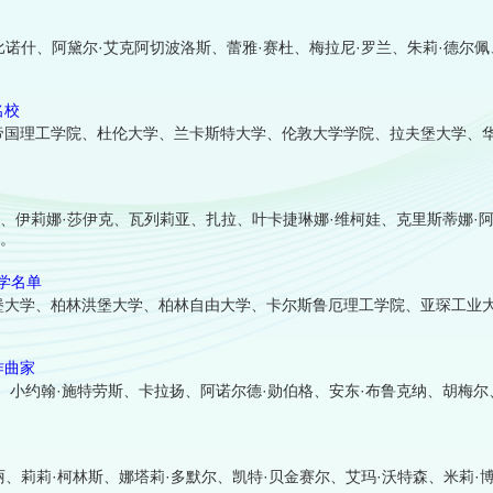
比诺什、阿黛尔·艾克阿切波洛斯、蕾雅·赛杜、梅拉尼·罗兰、朱莉·德尔佩
名校
帝国理工学院、杜伦大学、兰卡斯特大学、伦敦大学学院、拉夫堡大学、
、伊莉娜·莎伊克、瓦列莉亚、扎拉、叶卡捷琳娜·维柯娃、克里斯蒂娜·阿
容。
大学名单
堡大学、柏林洪堡大学、柏林自由大学、卡尔斯鲁厄理工学院、亚琛工业
作曲家
小约翰·施特劳斯、卡拉扬、阿诺尔德·勋伯格、安东·布鲁克纳、胡梅尔
、莉莉·柯林斯、娜塔莉·多默尔、凯特·贝金赛尔、艾玛·沃特森、米莉·博