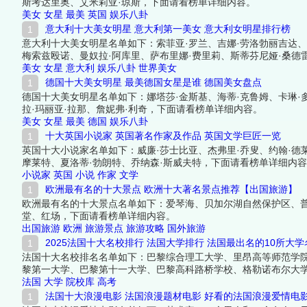
斯考达里奥、艾米莉亚·琼斯，下面请看榜单详细内容。
美女
女星
最美
英国
娱乐八卦
意大利十大美女明星 意大利第一美女 意大利女明星排行榜
意大利十大美女明星名单如下：索菲亚·罗兰、吉娜·劳洛勃丽吉达、
梅索兹殴诺、曼奴拉·阿库里、萨布里娜·费里莉、斯蒂芬尼娅·桑德
美女
女星
意大利
娱乐八卦
世界美女
德国十大美女明星 最美德国女星是谁 德国美女盘点
德国十大美女明星名单如下：娜塔莎·金斯基、海蒂·克鲁姆、卡琳·
拉·玛丽亚·拉那、詹妮弗·利奇，下面请看榜单详细内容。
美女
女星
最美
德国
娱乐八卦
十大英国小说家 英国著名作家及作品 英国文学巨匠一览
英国十大小说家名单如下：威廉·莎士比亚、杰弗里·乔叟、约翰·德莱
摩莱特、夏洛蒂·勃朗特、乔纳森·斯威夫特，下面请看榜单详细内
小说家
英国
小说
作家
文学
欧洲最有名的十大景点 欧洲十大著名景点推荐【出国旅游】
欧洲最有名的十大景点名单如下：爱琴海、贝加尔湖自然保护区、
堂、红场，下面请看榜单详细内容。
出国旅游
欧洲
旅游景点
旅游攻略
国外旅游
2025法国十大名校排行 法国大学排行 法国最出名的10所大学
法国十大名校排名名单如下：巴黎综合理工大学、里昂高等师范学
黎第一大学、巴黎第十一大学、巴黎高科路桥学校、格勒诺布尔大
法国
大学
院校库
高考
法国十大浪漫电影 法国浪漫题材电影 好看的法国浪漫爱情电