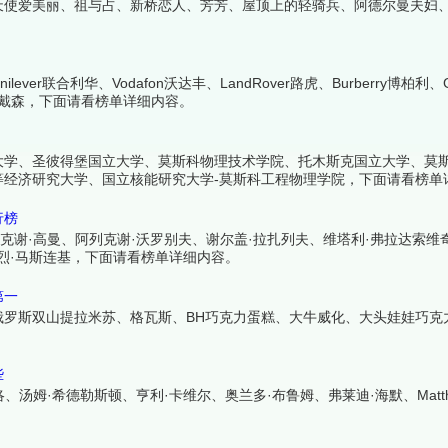
天使爱美丽、祖与占、新桥恋人、芳芳、屋顶上的轻骑兵、阿德尔曼夫妇
er联合利华、Vodafon沃达丰、LandRover路虎、Burberry博柏利
son戴森，下面请看榜单详细内容。
大学、圣彼得堡国立大学、莫斯科物理技术学院、托木斯克国立大学、莫
经济研究大学、国立核能研究大学-莫斯科工程物理学院，下面请看榜单
行榜
克谢·高曼、阿列克谢·沃罗别夫、谢尔盖·拉扎列夫、维塔利·弗拉达索维
、安德烈·马斯连基，下面请看榜单详细内容。
第一
罗斯双山提拉米苏、格瓦斯、BH巧克力蛋糕、大牛威化、大头娃娃巧克力
些
姆·希德勒斯顿、亨利·卡维尔、奥兰多·布鲁姆、弗莱迪·海默、Matthew 