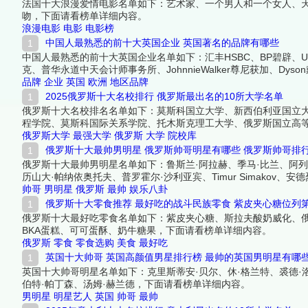
法国十大浪漫爱情电影名单如下：艺术家、一个男人和一个女人、
吻，下面请看榜单详细内容。
浪漫电影
电影
电影榜
中国人最熟悉的前十大英国企业 英国著名的品牌有哪些
中国人最熟悉的前十大英国企业名单如下：汇丰HSBC、BP碧辟、Unilev
克、普华永道中天会计师事务所、JohnnieWalker尊尼获加、Dy
品牌
企业
英国
欧洲
地区品牌
2025俄罗斯十大名校排行 俄罗斯最出名的10所大学名单
俄罗斯十大名校排名名单如下：莫斯科国立大学、新西伯利亚国立
程学院、莫斯科国际关系学院、托木斯克理工大学、俄罗斯国立高等
俄罗斯大学
最强大学
俄罗斯
大学
院校库
俄罗斯十大最帅男明星 俄罗斯帅哥明星有哪些 俄罗斯帅哥排
俄罗斯十大最帅男明星名单如下：鲁斯兰·阿拉赫、季马·比兰、阿列
历山大·帕纳依奥托夫、普罗霍尔·沙利亚宾、Timur Simakov
帅哥
男明星
俄罗斯
最帅
娱乐八卦
俄罗斯十大零食推荐 最好吃的战斗民族零食 紫皮夹心糖位列
俄罗斯十大最好吃零食名单如下：紫皮夹心糖、斯拉夫酸奶威化、俄
BKA蛋糕、可可蛋酥、奶牛糖果，下面请看榜单详细内容。
俄罗斯
零食
零食选购
美食
最好吃
英国十大帅哥 英国高颜值男星排行榜 最帅的英国男明星有哪
英国十大帅哥明星名单如下：克里斯蒂安·贝尔、休·格兰特、裘德·洛、汤
伯特·帕丁森、汤姆·赫兰德，下面请看榜单详细内容。
男明星
明星艺人
英国
帅哥
最帅