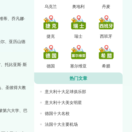
乌克兰
奥地利
丹麦
维蒂、乔凡娜·
捷克
瑞士
西班牙
梅尔、亚历山德
雷、托比亚斯·斯
德国
塞尔维亚
希腊
热门文章
岛、圣彼得大教
意大利十大足球俱乐部
意大利十大美女明星
黎第六大学、巴
德国十大名校
法国十大主要机场