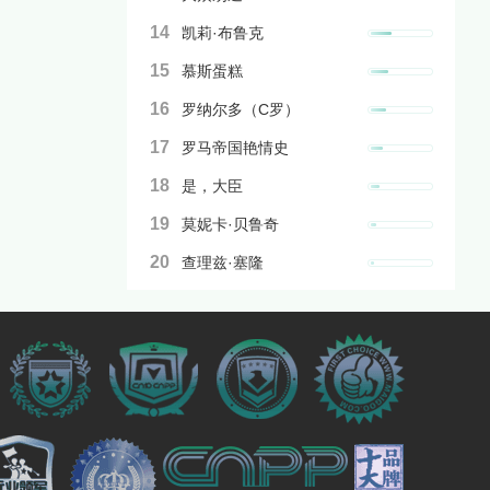
14
凯莉·布鲁克
15
慕斯蛋糕
16
罗纳尔多（C罗）
17
罗马帝国艳情史
18
是，大臣
19
莫妮卡·贝鲁奇
20
查理兹·塞隆