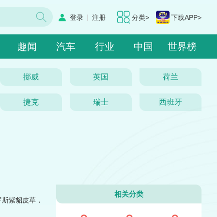
|
登录
注册
分类>
下载APP>
趣闻
汽车
行业
中国
世界榜
挪威
英国
荷兰
捷克
瑞士
西班牙
相关分类
罗斯紫貂皮草，