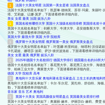
特产
俄罗斯
外国特产
法国十大美女明星 法国第一美女是谁 法国美女盘点
法国十大美女明星名单如下：凯瑟琳·德纳芙、苏菲·玛索、朱丽叶·
塔、艾莉婕、让娜·莫罗，下面请看榜单详细内容。
美女
女星
最美
法国
娱乐八卦
英国名校有哪些大学 英国十大顶级名校排排榜 英国排名前十
英国十大名校名单如下：剑桥大学、牛津大学、圣安德鲁斯大学、
大学，下面请看榜单详细内容。
英国大学
最强大学
英国
大学
院校库
俄罗斯十大美女明星 俄罗斯第一美女 俄罗斯美女盘点
俄罗斯十大美女明星名单如下：叶莲娜·科里科娃、纳塔利·沃佳诺娃
卡扎诺娃、娜塔莎·波莉、萨沙·彼伏波洛娃，下面请看榜单详细内
美女
女星
最美
俄罗斯
娱乐八卦
2025年德国十大名校排行 德国大学排行 德国最出名的10所
德国十大名校排名名单如下：慕尼黑大学、慕尼黑工业大学、海德
学、柏林工业大学、弗莱堡大学，下面请看榜单详细内容。
德国
大学
院校库
高考
奥地利十大音乐家 奥地利著名音乐家盘点 土生土长的奥地利
奥地利十大音乐家名单如下：卡尔·车尔尼、莫扎特、舒伯特、海顿、
勒，下面请看榜单详细内容。
音乐家
音乐
艺术
奥地利
英国十大美女 英国高颜值女明星盘点 英国最美女星排行榜
英国十大美女明星名单如下：奥黛丽·赫本、伊丽莎白·赫莉、费雯·丽