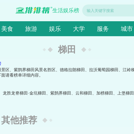
生活娱乐榜
美食
旅游
娱乐
大学
服务
城市
梯田
榜
田景区、紫鹊界梯田风景名胜区、德格拉朗梯田、拉沃葡萄园梯田、江岭
下面请看榜单详细内容。
、龙胜龙脊梯田·金坑梯田、紫鹊界梯田、云和梯田、加榜梯田、上堡梯
。
其他推荐