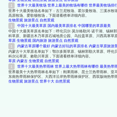
世界十大最美牧场 世界上最美的牧场有哪些 世界最美牧场排
世界十大最美牧场名单如下：古兰尼牧场、霍尔曼牧场、三溪水牧
高原牧场、爱歌顿牧场，下面请看榜单详细内容。
生物景观
旅游景点
自然景观
中国十大最美草原 国内最美草原排名 中国哪里的草原最美
中国十大最美草原名单如下：呼伦贝尔·莫尔格勒河·诺干湖、锡林郭
科草原、新疆吉木乃草原石城地质公园、乌拉盖草原、川西高寒草
草原
生物景观
国内旅游
旅游景点
自然景观
内蒙古草原哪个最好 内蒙古好玩的草原排名 内蒙古草原旅游
内蒙古十大草原名单如下：鄂尔多斯草原、锡林郭勒大草原、呼伦
科尔沁草原、敕勒川草原，下面请看榜单详细内容。
草原
内蒙古
生物景观
自然景观
世界十大最美热带雨林 世界上最大热带雨林有哪些 最美热带
世界最美十大热带雨林名单如下：刚果雨林、昆士兰热带雨林、亚
东南热带雨林保护区、大西洋沿岸热带雨林保护区、西双版纳热带
生物景观
旅游景点
世界十大
自然景观