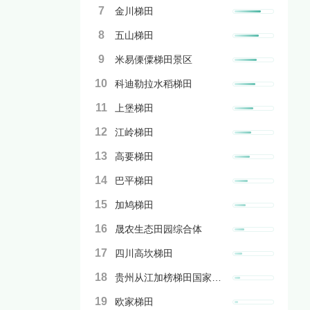
7
金川梯田
8
五山梯田
9
米易傈僳梯田景区
10
科迪勒拉水稻梯田
11
上堡梯田
12
江岭梯田
13
高要梯田
14
巴平梯田
15
加鸠梯田
16
晟农生态田园综合体
17
四川高坎梯田
18
贵州从江加榜梯田国家湿地公园
19
欧家梯田