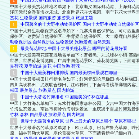
中国10大赏花胜地 国内最美十大赏花景区-花的世界〈2026〉
中国十大最美赏花胜地名单如下：北京顺义国际鲜花港、上海鲜花
泽国际郁金香花海欢乐城、北京世界花卉大观园、南宁花花大世界
赏花
生物景观
国内旅游
旅游景点
旅游主题
中国著名的十大野生动物保护区 国内十大野生动物自然保护
中国十大野生动物保护区名单如下：九寨沟自然保护区、可可西里
保护区、达赉湖自然保护区、牛背梁自然保护区、大丰麋鹿自然保
动物保护区
自然保护区
生物景观
旅游景点
自然景观
最美荷花胜地 中国十大最美莲花景点 哪里的荷花最好看
中国十大最美荷花莲花胜地名单如下：普者黑、九龙峰林小镇·英
世界、世界荷花博览园、广昌中国莲花景区、荷花博览园，下面请
赏荷花
夏季旅游
赏花
中国旅游
荷花
中国十大最美梯田排排榜 国内最美梯田景观在哪里
中国十大最美梯田排行榜名单如下：红河元阳哈尼梯田·多依树梯田
四川高坎梯田、尤溪联合梯田、江岭梯田，下面请看榜单详细内容
梯田
最美景点
旅游景点
国内旅游
中国十大著名竹海排名 中国最美的竹林在哪里
中国十大竹海名单如下：赤水竹海国家森林公园、安吉中国大竹海
竹海生态景区、南昌市梅岭竹海明珠景区、重庆梁平百里竹海观音
竹林
森林
自然景观
旅游景点
国内旅游
世界十大最著名的草原 世界上最大的草原是哪个 草原有哪些
世界十大最著名的草原名单如下：欧亚草原、巴音布鲁克草原、呼
原、锡林郭勒大草原、塞伦盖蒂大草原，下面请看榜单详细内容。
草原
生物景观
自然景观
旅游景点
世界旅游