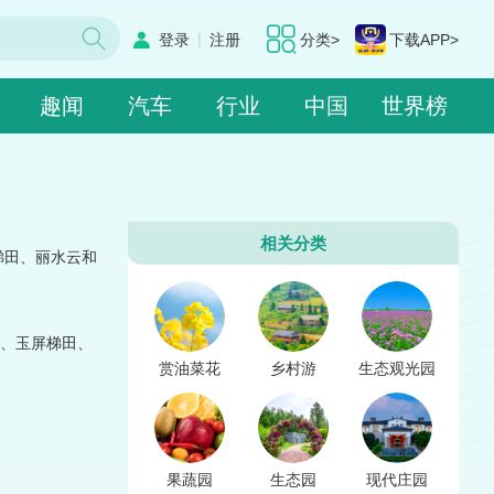
|
登录
注册
分类>
下载APP>
趣闻
汽车
行业
中国
世界榜
相关分类
梯田、丽水云和
田、玉屏梯田、
赏油菜花
乡村游
生态观光园
果蔬园
生态园
现代庄园