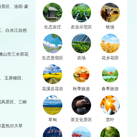
景区、洛阳·豪
生态农庄
农业示范区
牧场
区、白水江自然
佛山市三水荷花
生态度假区
农场
花乡花田
田、玉屏梯田、
花溪谷花谷
秋季旅游
春季旅游
利风景区、三峡
。
草甸
茶文化景区
赏叶
尔盖热尔大草