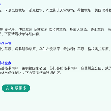
行
场、卡慕也拉牧场、派克牧场、布里斯班天堂牧场、荷兰牧场、美国黑莓
勒·多伦湖、伊犁草原·昭苏草原·喀拉峻草原、乌蒙大草原、关山草原、
原，下面请看榜单详细内容。
景点推荐
贝尔草原、辉腾锡勒草原、乌兰布统草原、希拉穆仁草原、格根塔拉草原
雨林盘点
马逊热带雨林、莱明顿国家公园、苏门答腊热带雨林、寇基州立公园、戴
雨林自然保护区，下面请看榜单详细内容。
加载更多