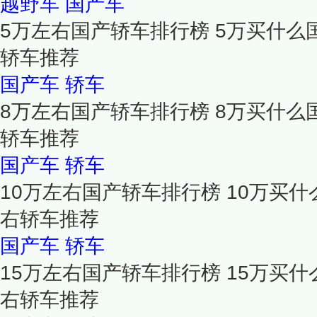
越野车
国产车
5万左右国产轿车排行榜 5万买什么
轿车推荐
国产车
轿车
8万左右国产轿车排行榜 8万买什么
轿车推荐
国产车
轿车
10万左右国产轿车排行榜 10万买什
右轿车推荐
国产车
轿车
15万左右国产轿车排行榜 15万买什
右轿车推荐