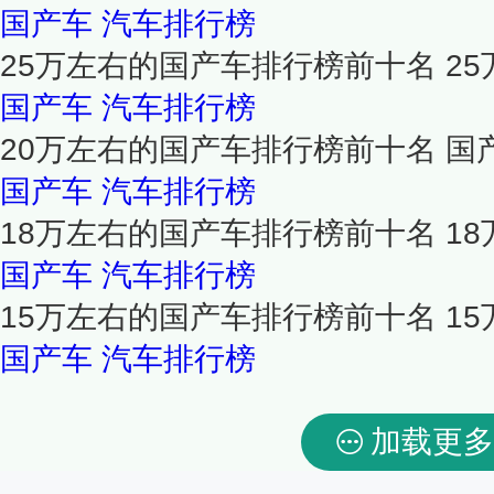
国产车
汽车排行榜
25万左右的国产车排行榜前十名 2
国产车
汽车排行榜
20万左右的国产车排行榜前十名 国
国产车
汽车排行榜
18万左右的国产车排行榜前十名 1
国产车
汽车排行榜
15万左右的国产车排行榜前十名 1
国产车
汽车排行榜
加载更多