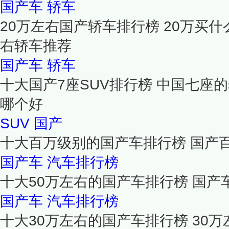
国产车
轿车
20万左右国产轿车排行榜 20万买什
右轿车推荐
国产车
轿车
十大国产7座SUV排行榜 中国七座的s
哪个好
SUV
国产
十大百万级别的国产车排行榜 国产
国产车
汽车排行榜
十大50万左右的国产车排行榜 国产
国产车
汽车排行榜
十大30万左右的国产车排行榜 30