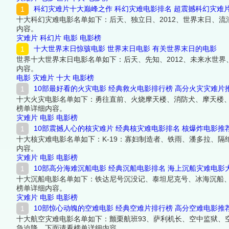
科幻灾难片十大巅峰之作 科幻灾难电影排名 超震撼科幻灾难
十大科幻灾难电影名单如下：后天、独立日、2012、世界末日、
内容。
灾难片
科幻片
电影
电影榜
十大世界末日惊骇电影 世界末日电影 有关世界末日的电影
世界十大世界末日电影名单如下：后天、先知、2012、未来水世
内容。
电影
灾难片
十大
电影榜
10部最好看的火灾电影 经典救火电影排行榜 高分火灾灾难片
十大火灾电影名单如下：勇往直前、火烧摩天楼、消防犬、摩天楼、
榜单详细内容。
灾难片
电影
电影榜
10部震撼人心的核灾难片 经典核灾难电影排名 核爆炸电影推
十大核灾难电影名单如下：K-19：寡妇制造者、铁雨、潘多拉、
内容。
灾难片
电影
电影榜
10部高分海难沉船电影 经典沉船电影排名 海上沉船灾难电影
十大沉船电影名单如下：铁达尼号沉没记、泰坦尼克号、冰海沉船
榜单详细内容。
灾难片
电影
电影榜
10部惊心动魄的空难电影 经典空难片排行榜 高分空难电影推
十大航空灾难电影名单如下：颤栗航班93、萨利机长、空中监狱、空
急迫降，下面请看榜单详细内容。