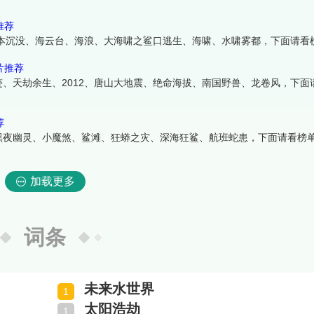
推荐
日本沉没、海云台、海浪、大海啸之鲨口逃生、海啸、水啸雾都，下面请看
片推荐
、天劫余生、2012、唐山大地震、绝命海拔、南国野兽、龙卷风，下面
荐
黑夜幽灵、小魔煞、鲨滩、狂蟒之灾、深海狂鲨、航班蛇患，下面请看榜
加载更多
词条
未来水世界
太阳浩劫