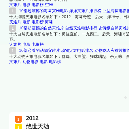
灾难片
电影
电影榜
空难
10部超震撼的海啸灾难电影 海洋灾难片排行榜 巨型海啸电影
十大海啸灾难电影名单如下：2012、海啸奇迹、后天、海神号、
灾难片
电影
电影榜
海啸
10部超震撼的自然灾难片 自然灾难电影排行 史诗级自然灾难
十大自然灾难电影名单如下：勇往直前、一九四二、后天、海啸奇迹
容。
灾难片
电影
电影榜
10部必看的动物灾难片 动物灾难电影排名 动物吃人灾难片推
十大动物灾难电影名单如下：群鸟、大白鲨、猩球崛起、杀人鲸、
灾难片
动物电影
电影
电影榜
2012
绝世天劫