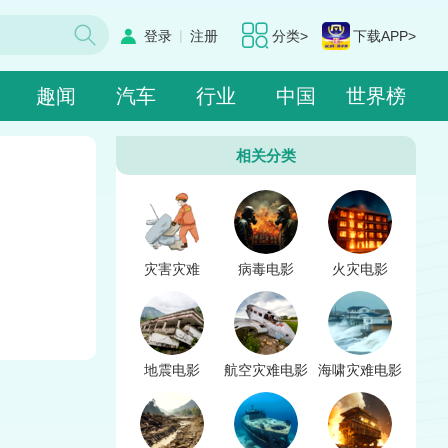
|
登录
注册
分类>
下载APP>
趣闻
汽车
行业
中国
世界榜
相关分类
灾害灾难
病毒电影
火灾电影
地震电影
航空灾难电影
海啸灾难电影