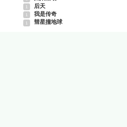
后天
我是传奇
彗星撞地球