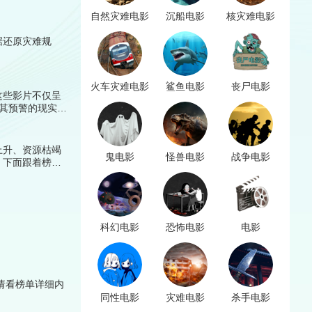
自然灾难电影
沉船电影
核灾难电影
据还原灾难规
火车灾难电影
鲨鱼电影
丧尸电影
这些影片不仅呈
，其预警的现实意
上升、资源枯竭
鬼电影
怪兽电影
战争电影
。下面跟着榜中
科幻电影
恐怖电影
电影
请看榜单详细内
同性电影
灾难电影
杀手电影