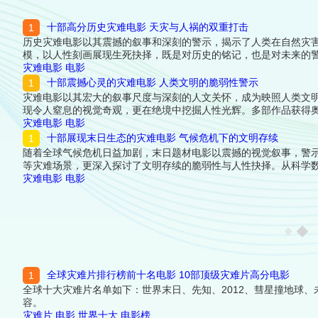
十部高分历史灾难电影 天灾与人祸的双重打击
历史灾难电影以其震撼的叙事和深刻的警示，揭示了人类在自然灾
模，以人性刻画展现生死抉择，既是对历史的铭记，也是对未来的
灾难电影
电影
十部震撼心灵的灾难电影 人类文明的脆弱性警示
灾难电影以其宏大的叙事尺度与深刻的人文关怀，成为映照人类文
现令人窒息的视觉奇观，更在绝境中挖掘人性光辉。多部作品获得奥斯
义更引发科学界持续讨论。下面跟着榜中榜编辑一起来看看详细名
灾难电影
电影
十部展现末日生态的灾难电影 气候危机下的文明存续
随着全球气候危机日益加剧，末日题材电影以震撼的视觉叙事，警
等灾难场景，更深入探讨了文明存续的脆弱性与人性抉择。从科学
榜编辑一起来看看详细名单吧！
灾难电影
电影
全球灾难片排行榜前十名电影 10部顶级灾难片高分电影
全球十大灾难片名单如下：世界末日、先知、2012、彗星撞地球
容。
灾难片
电影
世界十大
电影榜