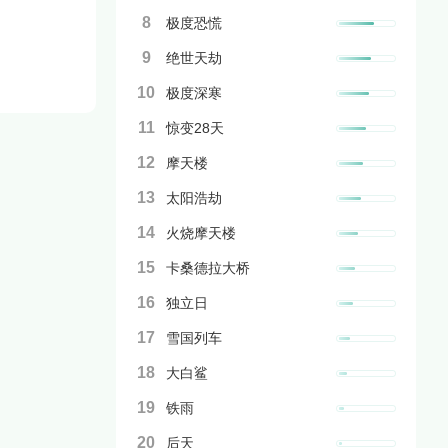
8
极度恐慌
9
绝世天劫
10
极度深寒
11
惊变28天
12
摩天楼
13
太阳浩劫
14
火烧摩天楼
15
卡桑德拉大桥
16
独立日
17
雪国列车
18
大白鲨
19
铁雨
20
后天