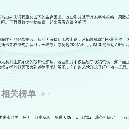
害与自身失误双重夹击下的生存困境。这些影片基于真实事件改编，用数
警醒。下面跟着榜中榜编辑一起来看看详细名单吧！
明脆弱性的银幕寓言。从滔天海啸到地裂山崩，从病毒肆虐到外星入侵，
卡等权威奖项认可，全球累计票房超200亿美元，IMDb均分达7.6分
单吧！
示人类对生态系统的破坏性影响。这些影片不仅描绘了极端气候、海平面
数据支撑的毁灭预言到道德困境的展现，它们以艺术形式呼吁行动与反思
相关榜单
、未来水世界、后天、日本沉没、绝世天劫、太阳浩劫、地心抢险记，下面