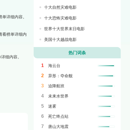
十大自然灾难电影
榜单详细内容。
十大恐怖灾难电影
世界十大世界末日电影
请看榜单详细内
美国十大越战电影
热门词条
单详细内容。
1
海云台
2
异形：夺命舰
3
迫降航班
4
未来水世界
5
迷雾
6
死亡终点站
7
唐山大地震