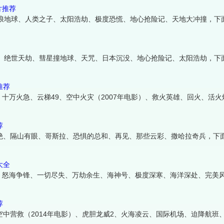
片推荐
流浪地球、人类之子、太阳浩劫、极度恐慌、地心抢险记、天地大冲撞，下
界、绝世天劫、彗星撞地球、天咒、日本沉没、地心抢险记、太阳浩劫，下
推荐
十万火急、云梯49、空中火灾（2007年电影）、救火英雄、回火、活火
荐
隔绝、隔山有眼、哥斯拉、恐惧的总和、再见、那些云彩、撒哈拉奇兵，下
大全
、怒海争锋、一切尽失、万劫余生、海神号、极度深寒、海洋深处、完美
荐
中营救（2014年电影）、虎胆龙威2、火海凌云、国际机场、迫降航班