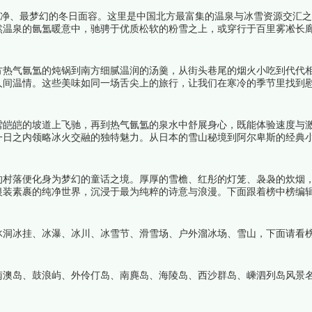
纯净、最梦幻的冬日面容。这里是中国北方最富集的温泉与冰雪资源交汇
然温泉的氤氲暖意中，驰骋于优质松软的粉雪之上，或穿行于百里雾凇长
愈与边境风情于一体的童话世界。下面跟着榜中榜编辑一起来看看详细名
方热气氤氲的炖锅到南方细腻温润的汤羹，从街头巷尾的烟火小吃到代代
人间温情。这些美味如同一场舌尖上的旅行，让我们在寒冷的季节里找到
雪皑皑的坡道上飞驰，再到热气氤氲的泉水中舒展身心，既能体验速度与
一日之内领略冰火交融的独特魅力。从日本的雪山秘境到阿尔卑斯的经典
期氛围。下面跟着榜中榜编辑一起来看看详细名单吧！
的村落便化身为梦幻的童话之境。厚厚的雪檐、红彤的灯笼、袅袅的炊烟
银装素裹的纯净世界，沉浸于最为纯粹的诗意与浪漫。下面跟着榜中榜编
冰洞冰挂、冰瀑、冰川、冰雪节、滑雪场、户外溜冰场、雪山，下面请看
南澳岛、鼓浪屿、外伶仃岛、南麂岛、海陵岛、西沙群岛、嵊泗列岛风景