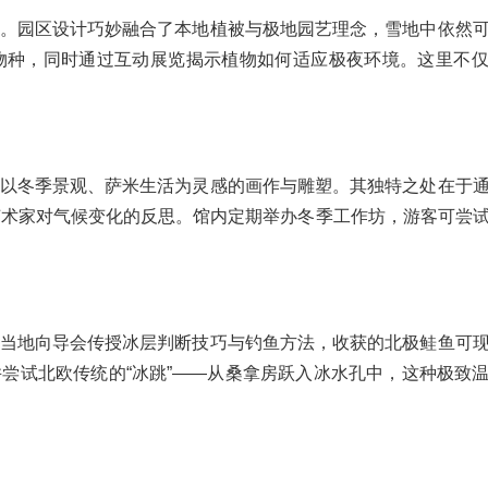
。园区设计巧妙融合了本地植被与极地园艺理念，雪地中依然
物种，同时通过互动展览揭示植物如何适应极夜环境。这里不
以冬季景观、萨米生活为灵感的画作与雕塑。其独特之处在于
艺术家对气候变化的反思。馆内定期举办冬季工作坊，游客可尝
当地向导会传授冰层判断技巧与钓鱼方法，收获的北极鲑鱼可
尝试北欧传统的“冰跳”——从桑拿房跃入冰水孔中，这种极致