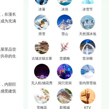
冰瀑
冰洞
冰雪节
点，在漫长
更成为充满
滑雪
雪山
天然溜冰场
夫屋里品尝
谐共存的生
古城古镇古寨
赏腊梅
赏冰雕
无人机/烟花秀
洞穴溶洞
室内滑雪场
山，内部巨
，感受建筑
赏梅花
影视城
KTV