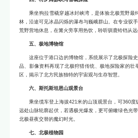
乘坐狗拉雪橇穿越冰封峡湾，是体验北极荒野最
林，沿途可见冰晶闪烁的瀑布与巍峨群山。在专业驭手
荒野营地休息，在篝火旁享用热饮，聆听驯鹿铃铛从远
五、极地博物馆
这座位于港口边的博物馆，系统展示了北极探险史
品、影像资料再现了北极狩猎传统、极地探险家的壮
区，揭示了北方民族独特的宇宙观与生存智慧。
六、斯托斯坦恩山观景台
乘坐缆车登上海拔421米的山顶观景台，可36
远处山脉轮廓起伏，若遇极光爆发，更可俯瞰绿色光带
北极昼夜交替的魔幻时光。
七、北极植物园