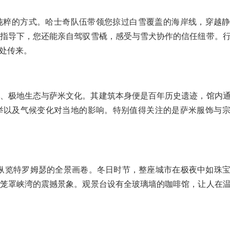
纯粹的方式。哈士奇队伍带领您掠过白雪覆盖的海岸线，穿越
指导下，您还能亲自驾驭雪橇，感受与雪犬协作的信任纽带。
处传来。
、极地生态与萨米文化。其建筑本身便是百年历史遗迹，馆内
举以及气候变化对当地的影响。特别值得关注的是萨米服饰与
0度纵览特罗姆瑟的全景画卷。冬日时节，整座城市在极夜中如珠
笼罩峡湾的震撼景象。观景台设有全玻璃墙的咖啡馆，让人在