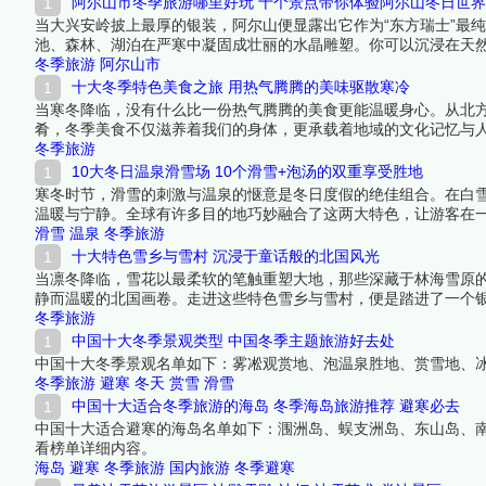
阿尔山市冬季旅游哪里好玩 十个景点带你体验阿尔山冬日世界
当大兴安岭披上最厚的银装，阿尔山便显露出它作为“东方瑞士”最
池、森林、湖泊在严寒中凝固成壮丽的水晶雕塑。你可以沉浸在天
火山遗迹。阿尔山的冬天，是一个集冰雪运动、地质奇观、温泉疗
冬季旅游
阿尔山市
十大冬季特色美食之旅 用热气腾腾的美味驱散寒冷
当寒冬降临，没有什么比一份热气腾腾的美食更能温暖身心。从北
肴，冬季美食不仅滋养着我们的身体，更承载着地域的文化记忆与
由。下面跟着榜中榜编辑一起来看看详细名单吧！
冬季旅游
10大冬日温泉滑雪场 10个滑雪+泡汤的双重享受胜地
寒冬时节，滑雪的刺激与温泉的惬意是冬日度假的绝佳组合。在白
温暖与宁静。全球有许多目的地巧妙融合了这两大特色，让游客在
不仅提供优质的雪道和天然的温泉，更营造出舒适而难忘的冬日假
滑雪
温泉
冬季旅游
十大特色雪乡与雪村 沉浸于童话般的北国风光
当凛冬降临，雪花以最柔软的笔触重塑大地，那些深藏于林海雪原
静而温暖的北国画卷。走进这些特色雪乡与雪村，便是踏进了一个
细名单吧！
冬季旅游
中国十大冬季景观类型 中国冬季主题旅游好去处
中国十大冬季景观名单如下：雾凇观赏地、泡温泉胜地、赏雪地、
冬季旅游
避寒
冬天
赏雪
滑雪
中国十大适合冬季旅游的海岛 冬季海岛旅游推荐 避寒必去
中国十大适合避寒的海岛名单如下：涠洲岛、蜈支洲岛、东山岛、
看榜单详细内容。
海岛
避寒
冬季旅游
国内旅游
冬季避寒