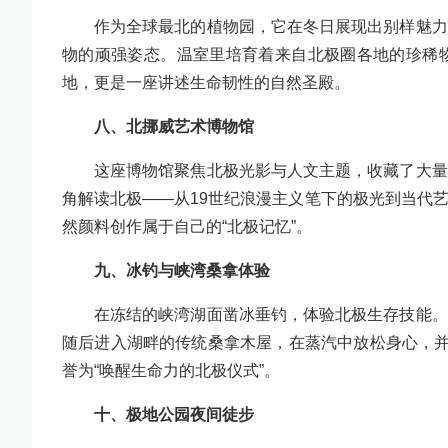
作为全球最北的植物园，它在冬日展现出别样魅力
物的顽强姿态。温室里培育着来自北极圈各地的珍稀
地，更是一座讲述生命韧性的自然圣殿。
八、北挪威艺术博物馆
这座博物馆聚焦北极光影与人文主题，收藏了大量
角解读北极——从19世纪浪漫主义笔下的极光到当代
然颜料创作属于自己的“北极记忆”。
九、冰钓与峡湾桑拿体验
在冻结的峡湾湖面凿冰垂钓，体验北极生存技能。
随后进入湖畔的传统桑拿木屋，在蒸汽中放松身心，并
誉为“唤醒生命力的北极仪式”。
十、极地公园夜间徒步