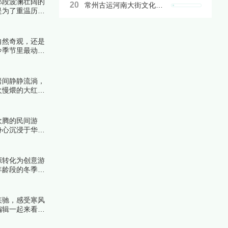
那段波澜壮阔的
20
常州古运河南大街文化旅游区
是为了重温历
自然奇观，还是
冷季节里最动人
岩间静静流淌，
火慢煨的大红
看详细名单吧！
欢腾的民间游
身心沉浸于华夏
源转化为创意游
年龄段的冬季欢
的主旋律。下面
疾驰，感受寒风
编辑一起来看看