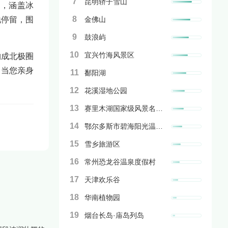
7
昆明轿子雪山
计，涵盖冰
8
地停留，围
金佛山
9
鼓浪屿
10
宜兴竹海风景区
构成北极圈
。当您亲身
11
鄱阳湖
12
花溪湿地公园
13
赛里木湖国家级风景名胜区
14
鄂尔多斯市碧海阳光温泉度假旅游区
15
雪乡旅游区
16
常州恐龙谷温泉度假村
17
天津欢乐谷
18
华南植物园
19
烟台长岛·庙岛列岛