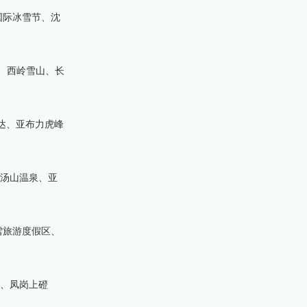
国际冰雪节、沈
、西岭雪山、长
达、亚布力虎峰
、汤山温泉、亚
雪旅游度假区、
园、凤岗上磴