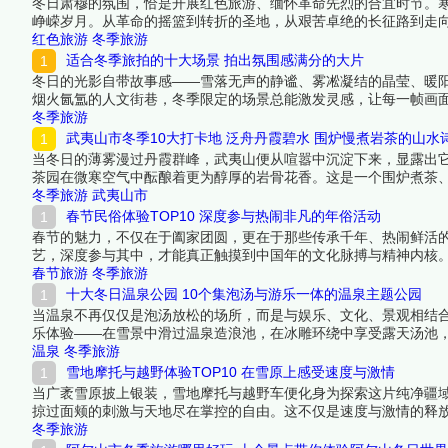
冬日肃穆的氛围，恰是开展红色旅游、缅怀革命先烈的合宜时节。
峥嵘岁月。从革命的摇篮到转折的圣地，从艰苦卓绝的长征路到走
史，更是为了汲取跨越时空的精神力量。下面跟着榜中榜编辑一起
红色旅游
冬季旅游
适合冬季旅拍的十大场景 拍出氛围感满分的大片
冬日的光影自带故事感——雪落无声的静谧、雾凇凝结的晶莹、暖
烟火氤氲的人文街巷，冬季限定的场景总能激发灵感，让每一帧画
的视觉诗篇。下面跟着榜中榜编辑一起来看看详细名单吧！
冬季旅游
武夷山市冬季10大打卡地 泛舟丹霞碧水 围炉慢煮岩茶的山水
当冬日的薄雾漫过丹霞群峰，武夷山便从喧嚣中沉淀下来，显露出
茶园在微寒空气中酝酿着更为醇厚的岩骨花香。这是一个围炉煮茶
袍；漫步古街，触摸朱子理学的千年文脉。武夷山的冬季，是一幅
冬季旅游
武夷山市
春节民俗体验TOP10 深度参与热闹非凡的年俗活动
春节的魅力，不仅在于阖家团圆，更在于那些传承千年、热闹鲜活
艺，深度参与其中，才能真正触摸到中国年的文化脉搏与精神内核
大地最隆重、最温暖的节日庆典之中。下面跟着榜中榜编辑一起来
春节旅游
冬季旅游
十大冬日温泉公园 10个集泡汤与游乐一体的温泉主题公园
当温泉不再仅仅是泡汤放松的场所，而是与娱乐、文化、景观相结
乐体验——在雪景中滑过温泉造浪池，在冰雕环绕中享受露天汤池
乐目的地。从日本的大型温泉娱乐综合体到北欧的冰雪温泉乐园，
温泉
冬季旅游
跟着榜中榜编辑一起来看看详细名单吧！
雪地摩托与越野体验TOP10 在雪原上感受速度与激情
当广袤雪原披上银装，雪地摩托与越野车便化身为探索这片纯净疆
掠过面颊的刺激与天地尽在掌控的自由。这不仅是速度与激情的释
详细名单吧！
冬季旅游