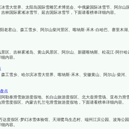
滨冰雪大世界、太阳岛国际雪雕艺术博览会、中俄蒙国际冰雪节、阿尔山
、吉林国际雾凇冰雪节、延吉国际冰雪节，下面请看榜单详细内容。
洛阳老君山、森工雪乡、阿尔山柴河景区、喀纳斯·禾木·白哈巴、赛里木湖
风景区、吉林雾凇岛、黄山风景区、阿尔山、新疆喀纳斯、松花江·阿什哈
详细内容。
点
森工雪乡、哈尔滨冰雪大世界、喀纳斯·禾木、安徽黄山、阿尔山·柴河
区盘点
疆阿勒泰滑雪旅游度假地、长白山旅游度假区、北大壶滑雪场、亚布力滑
山滑雪度假区、内蒙古扎兰屯滑雪旅游度假地，下面请看榜单详细内容。
万达度假区·梦幻冰雪体验馆、天湖鹭鸟生态村、端州江滨公园、波海公
详细内容。