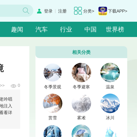
|
登录
注册
分类>
下载APP>
趣闻
汽车
行业
中国
世界榜
相关分类
境
>>
0
冬季景观
冬季避寒
温泉
老吟唱
地注入
看看详
赏雪
雾凇
冰川