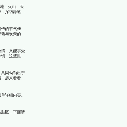
之地，火山、天
廊，探访静谧的
单吧！
相传的节气佳
慰藉与欢聚的理
激情，又能享受
小镇，这些胜地
，共同勾勒出宁
辑一起来看看详
榜单详细内容。
名胜区，下面请