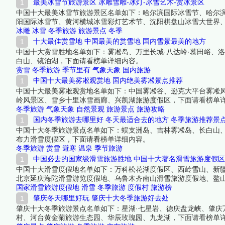
最美冰雪节旅游景区 冰雕雪雕-冰灯-冰雪艺术-赏冰景区
中国十大最美冰雪节旅游景区名单如下：哈尔滨国际冰雪节、哈尔
阳国际冰雪节、黄河横城冰雪彩灯艺术节、沈阳棋盘山冰雪大世界
冰雕
冰雪
冬季旅游
旅游景点
冬季
十大最佳赏雪地 中国最美的赏雪地 国内雪景最美的地方
中国十大赏雪胜地名单如下：雾凇岛、万里长城·八达岭·慕田峪、
白山、镜泊湖，下面请看榜单详细内容。
赏雪
冬季旅游
季节里有
气象天象
国内旅游
中国十大最美雾凇观赏地 国内绝美雾凇景点推荐
中国十大最美雾凇观赏地名单如下：中国雾凇谷、逊克大平台雾凇
岭风景区、雪乡十里冰雪画廊、兴凯湖旅游度假区，下面请看榜单
冬季旅游
气象天象
自然景观
旅游景点
旅游攻略
国内冬季旅游去哪里好 冬天最适合去的地方 冬季旅游推荐景
中国十大冬季旅游景点名单如下：蜈支洲岛、吉林雾凇岛、长白山、
布力滑雪度假区，下面请看榜单详细内容。
冬季旅游
赏雪
避寒
温泉
季节旅游
中国必去的国家级滑雪旅游胜地 中国十大著名滑雪旅游度假
中国十大滑雪度假地名单如下：万科松花湖度假区、西岭雪山、新
北京延庆海陀滑雪游览度假地、乌鲁木齐南山滑雪旅游度假地、鳌
国家滑雪旅游度假地
滑雪
冬季旅游
度假村
旅游榜
肇庆冬天哪里好玩 肇庆十大冬季旅游好去处
肇庆十大冬季旅游景点名单如下：星湖·七星岩、德庆盘龙峡、肇庆
村、河台黄金菊旅游生态园、华辰玫瑰园、九龙湖，下面请看榜单