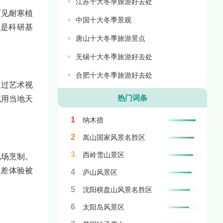
江苏十大冬季旅游好去处
可见耐寒植
中国十大冬季景观
仅是科研基
唐山十大冬季旅游景点
无锡十大冬季旅游好去处
合肥十大冬季旅游好去处
通过艺术视
热门词条
试用当地天
1
纳木措
2
嵩山国家风景名胜区
3
西岭雪山景区
现场烹制。
温差体验被
4
庐山风景区
5
沈阳棋盘山风景名胜区
6
太阳岛风景区