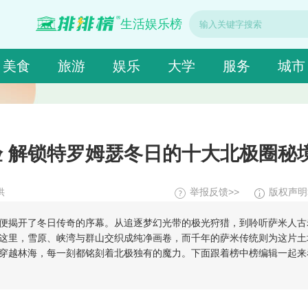
生活娱乐榜
美食
旅游
娱乐
大学
服务
城市
 解锁特罗姆瑟冬日的十大北极圈秘
供
举报反馈>>
版权声明
便揭开了冬日传奇的序幕。从追逐梦幻光带的极光狩猎，到聆听萨米人古
这里，雪原、峡湾与群山交织成纯净画卷，而千年的萨米传统则为这片土
穿越林海，每一刻都铭刻着北极独有的魔力。下面跟着榜中榜编辑一起来