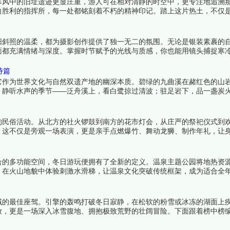
寒风中的旧址遗迹更显庄重，游人可在相对清静的时空中，更专注地追溯
向胜利的指挥所，每一处都铭刻着不朽的精神印记。踏上这片热土，不仅
来看看详细名单吧！
阳斜照的温柔，都为摄影创作提供了独一无二的氛围。无论是银装素裹的
面都充满情绪与深度。掌握时节赋予的光线与质感，你也能用镜头捕捉寒
诗篇
它作为世界文化与自然双遗产地的幽深本质。碧绿的九曲溪在赭红色的山
、静听水声的季节——泛舟溪上，看白鹭掠过清波；驻足岩下，品一盏炭
用山水、茶香与时光共同勾勒的写意长卷。下面跟着榜中榜编辑一起来看
的民俗活动。从北方的社火锣鼓到南方的花市灯会，从庄严的祭祀仪式到
。这不仅是旁观一场表演，更是亲手点燃爆竹、舞动龙狮、制作年礼，让
看看详细名单吧！
合的多功能空间，冬日游玩便拥有了全新的定义。温泉主题公园将地热资
，在火山地貌中体验刺激水滑梯，让温泉文化突破传统框架，成为适合全
从火山地热主题公园到传统文化体验区，这些场所让温暖与欢笑成为冬日
域的最佳座驾。引擎的轰鸣打破冬日寂静，在松软的粉雪或冰冻的湖面上
放，更是一场深入冰雪腹地、拥抱极致荒野的壮阔冒险。下面跟着榜中榜