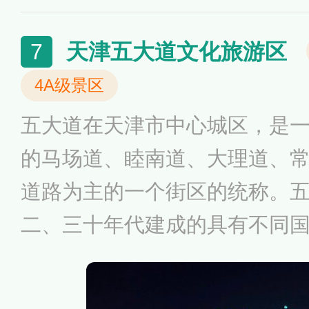
遗产和传承。2011年4月，潮
式入选“中国历史文化名街”，
天津五大道文化旅游区
7
级历史文化名街。太平街义兴
4A级景区
存完整，具有代表性的是大量
五大道在天津市中心城区，是
筑群。其两边骑楼多建于清末
的马场道、睦南道、大理道、
风格独特，既有质朴中见雅趣
道路为主的一个街区的统称。
巴洛克风格的浪漫和辉煌。
二、三十年代建成的具有不同
房屋2000多所，建筑面积达到
有较具典型的300余幢风貌建