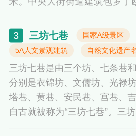
米。中央大街街道建筑包罗了欧
艺复兴、巴洛克、折中主义、
筑史上最具影响力“四大建筑艺术
三坊七巷
3
国家A级景区
已成为哈尔滨旅游、购物、娱
5A人文景观建筑
自然文化遗产
合了整个哈尔滨的美食和特产
三坊七巷是由三个坊、七条巷
分别是衣锦坊、文儒坊、光禄
塔巷、黄巷、安民巷、宫巷、
自古就被称为“三坊七巷”。三
经历了建国后的拆迁建设后留