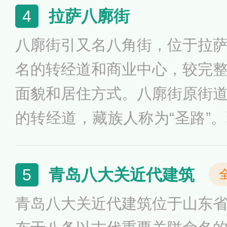
一，也是福州的历史之源、文
拉萨八廓街
4
地，有“中国城市里坊制度活化石
八廓街引又名八角街，位于拉
物馆”的美称。
名的转经道和商业中心，较完
面貌和居住方式。八廓街原街
的转经道，藏族人称为“圣路”
昭寺周围的大片旧式老街区。
八廓西街、八廓南街和八廓北
青岛八大关近代建筑
5
周长约1000余米，街内岔道较
青岛八大关近代建筑位于山东
廓街属城关区八廓街办事处，下