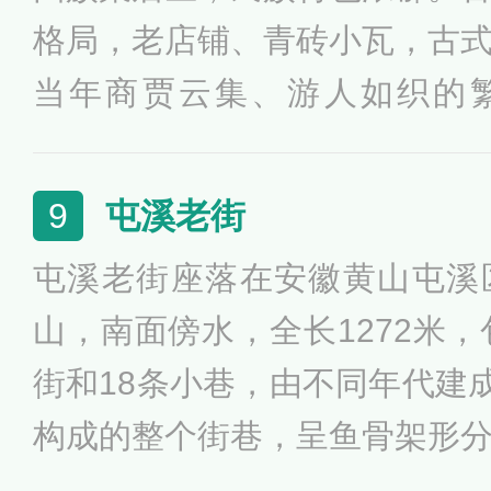
格局，老店铺、青砖小瓦，古
当年商贾云集、游人如织的繁华
日，“首届中国历史文化名街推
共有拉萨八廓街、北京国子监
屯溪老街
9
围。接下来，将由公众和专家
屯溪老街座落在安徽黄山屯溪
中选出10个，入选首批 “中国
山，南面傍水，全长1272米，
结果将于第三个中国文化遗产日（
街和18条小巷，由不同年代建成
向全社会公布。而青州昭德古
构成的整个街巷，呈鱼骨架形
历史文化名街”十强。
较宽。因屯溪老街坐落在横江