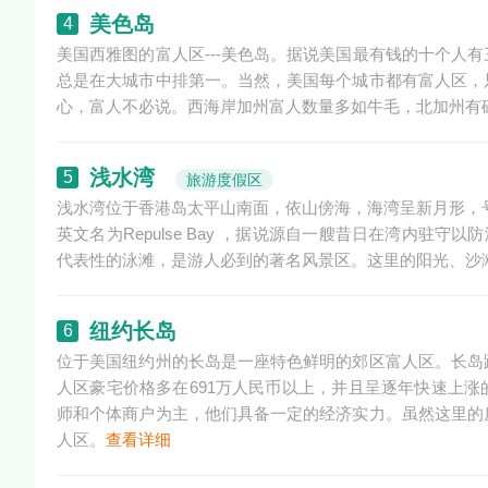
美色岛
4
美国西雅图的富人区---美色岛。据说美国最有钱的十个人
总是在大城市中排第一。当然，美国每个城市都有富人区，
心，富人不必说。西海岸加州富人数量多如牛毛，北加州有
浅水湾
5
旅游度假区
浅水湾位于香港岛太平山南面，依山傍海，海湾呈新月形，号
英文名为Repulse Bay ，据说源自一艘昔日在湾内驻
代表性的泳滩，是游人必到的著名风景区。这里的阳光、沙
纽约长岛
6
位于美国纽约州的长岛是一座特色鲜明的郊区富人区。长岛
人区豪宅价格多在691万人民币以上，并且呈逐年快速上涨
师和个体商户为主，他们具备一定的经济实力。虽然这里的
人区。
查看详细