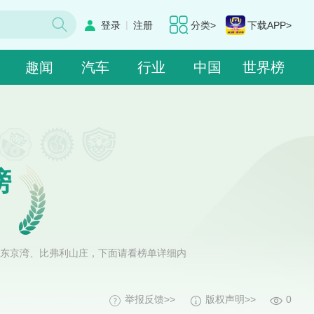
|
登录
注册
分类>
下载APP>
趣闻
汽车
行业
中国
世界榜
榜
、东京湾、比弗利山庄，下面请看榜单详细内
举报反馈>>
版权声明>>
0