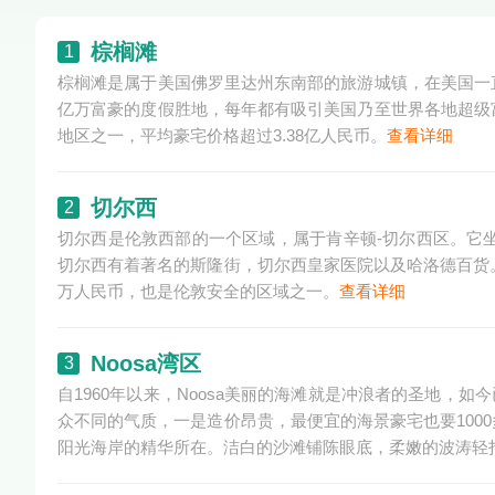
棕榈滩
1
棕榈滩是属于美国佛罗里达州东南部的旅游城镇，在美国一
亿万富豪的度假胜地，每年都有吸引美国乃至世界各地超级
地区之一，平均豪宅价格超过3.38亿人民币。
查看详细
切尔西
2
切尔西是伦敦西部的一个区域，属于肯辛顿-切尔西区。它坐
切尔西有着著名的斯隆街，切尔西皇家医院以及哈洛德百货。
万人民币，也是伦敦安全的区域之一。
查看详细
Noosa湾区
3
自1960年以来，Noosa美丽的海滩就是冲浪者的圣地，
众不同的气质，一是造价昂贵，最便宜的海景豪宅也要100
阳光海岸的精华所在。洁白的沙滩铺陈眼底，柔嫩的波涛轻