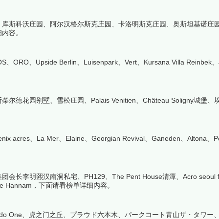
、库斯科沃庄园、阿尔汉格尔斯克庄园、卡洛明斯克庄园、奥斯坦基诺庄
细内容。
O、Upside Berlin、Luisenpark、Vert、Kursana Villa Reinbek
墅、雪松庄园、Palais Venitien、Château Soligny城堡
acres、La Mer、Elaine、Georgian Revival、Ganeden、Altona、P
洞私宅、PH129、The Pent House清潭、Acro seoul fore
Nine One Hannam，下面请看榜单详细内容。
otesando One、虎之门之丘、プラウド六本木、パークコート青山ザ・タワ