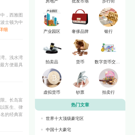
房地产
批发市场
步行街
市中，西雅图
约波士顿为中
详细
产业园区
奢侈品牌
银行
海湾。浅水湾
拍卖品
货币
数字货币交易平台
通最方便最具
虚拟货币
钞票
拍卖行
界限。长岛富
热门文章
，以医生、律
著名的经典富
世界十大顶级豪宅区
中国十大豪宅