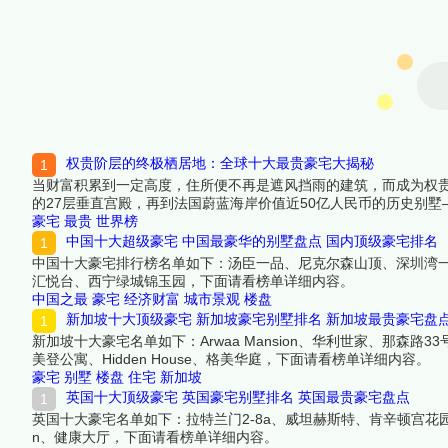
权贵阶层的终极栖居地：全球十大最贵豪宅大揭秘
当财富积累到一定高度，住所便不再是遮风挡雨的建筑，而成为权
的27层垂直宫殿，再到法国蔚蓝海岸价值近50亿人民币的历史别
是：大门永远紧闭，内部细节高度保密，连邻居都不知道墙内究竟
豪宅
最贵
世界榜
中国十大超级豪宅 中国最豪华的别墅盘点 国内顶级豪宅排名
中国十大豪宅排行榜名单如下：汤臣一品、尼克尔森山顶、深圳湾一
汇悦台、西宁绿城锦玉园，下面请看榜单详细内容。
中国之最
豪宅
经济财富
城市景观
楼盘
新加坡十大顶级豪宅 新加坡豪宅别墅排名 新加坡最贵豪宅盘
新加坡十大豪宅名单如下：Arwaa Mansion、华利世家、那森路33号、The Ma
美登公寓、Hidden House、格美华庭，下面请看榜单详细内容。
豪宅
别墅
楼盘
住宅
新加坡
英国十大顶级豪宅 英国豪宅别墅排名 英国最贵豪宅盘点
英国十大豪宅名单如下：拉特兰门2-8a、威坦赫斯特、肯辛顿宫花园、海德公园一号、
n、健康大厅，下面请看榜单详细内容。