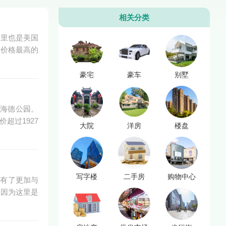
相关分类
这里也是美国
宅价格最高的
豪宅
豪车
别墅
及海德公园。
超过1927
大院
洋房
楼盘
写字楼
二手房
购物中心
具有了更加与
。因为这里是