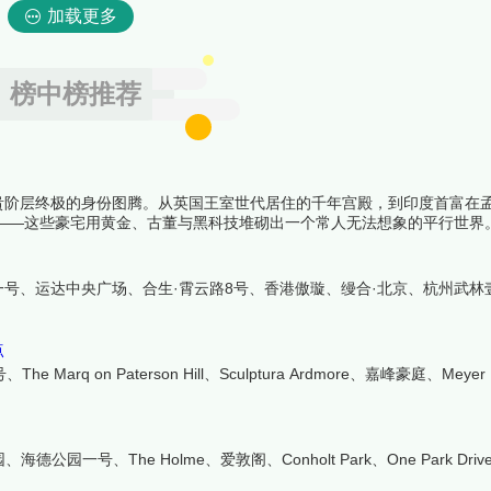
加载更多
榜中榜推荐
贵阶层终极的身份图腾。从英国王室世代居住的千年宫殿，到印度首富在
墅——这些豪宅用黄金、古董与黑科技堆砌出一个常人无法想象的平行世界
藏着什么。下面跟着榜中榜编辑一起来看看详细名单吧！
号、运达中央广场、合生·霄云路8号、香港傲璇、缦合·北京、杭州武林
点
rq on Paterson Hill、Sculptura Ardmore、嘉峰豪庭、Meye
The Holme、爱敦阁、Conholt Park、One Park Drive、P