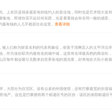
民。上东区是很多最富有的纽约人的居住地，同时也是艺术馆大道
聚集地，即便你买不起任何东西，光是看看就会有非同一般的感受
约最有钱的人几乎都居住在这里。
查看详细
号，被人们称为财富名利的代表和象征，坐落于清爽宜人的太平洋沿
地，作为洛杉矶市内最有名的城中城，这里有全球最高档的商业街
山庄每年都会吸引无数来自世界各地的观光客，好奇地在大街小巷
右岸，大部分为住宅区。设有众多的外国使馆，还有巴黎最宽的街道
地产。这也是巴黎拥有两个邮递区号的区份：该区的南部邮递区号为