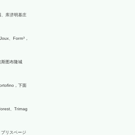
园、库济明基庄
、Joux、Form³，
、埃斯图布隆城
ortofino，下面
st、Trimag
ー、ブリスベージ