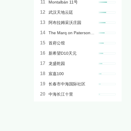
11
Montalbán 11号
12
武汉天地云廷
13
阿布拉姆采沃庄园
14
The Marq on Paterson Hill
15
首府公馆
16
新希望D10天元
17
龙盛乾园
18
宸嘉100
19
长春市中海国际社区
20
中海长江十里