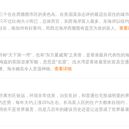
有三个住在西雅图市区的美色岛。在美国某杂志评的最适合居住的城
只不过比例大小而已，总体而言，东西海岸富人最多。东海岸以纽
硅谷，南加州有好莱坞，而西北海岸西雅图有盖茨为首的富人。
查看
称“天下第一湾”，也有“东方夏威夷”之美誉，是香港最具代表性的
守以防海盗的英国皇家军舰，意思是“击退”。浅水湾是香港最受欢迎及交
滩、海水确实令人意荡神驰。
查看详细
距离市区较远，环境非常优美，治安良好，和普通住宅形成明显的
的态势，每年大约上涨15%左右。长岛富人区的住户大都来自纽约
房价不是世界最贵，但是几百年的建设历史还是让这里成了世界最