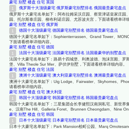
豪宅
别墅
楼盘
住宅
英国
俄罗斯十大顶级豪宅 俄罗斯豪宅别墅排名 俄国最贵豪宅盘点
俄罗斯十大豪宅名单如下：阿布拉姆采沃庄园、察里津诺皇家庄园
园、托尔斯泰庄园、柳布利诺庄园、尤苏波夫宫，下面请看榜单详
豪宅
别墅
楼盘
住宅
俄罗斯
德国十大顶级豪宅 德国豪宅别墅排名 德国最贵豪宅盘点
德国十大豪宅名单如下：Sophienterrassen、Grand Tower、MONOS、OR
下面请看榜单详细内容。
豪宅
别墅
楼盘
住宅
德国
法国十大顶级豪宅 法国豪宅别墅排名 法国最豪华的别墅盘点
法国十大豪宅名单如下：路易十四城堡、利奥波德、泡沫宫殿、罗斯柴尔德花园别
堡、Villa Theole Sur Mer、萨伏伊别墅，下面请看榜单详细内容。
豪宅
别墅
楼盘
住宅
法国
澳洲十大顶级豪宅 澳大利亚豪宅别墅排名 澳洲最贵豪宅盘点
澳洲十大豪宅名单如下：Uig Lodge、Fairwater、Skyhomes、Phoenix 
请看榜单详细内容。
豪宅
别墅
楼盘
住宅
澳大利亚
韩国十大顶级豪宅 韩国豪宅别墅排名 韩国最贵豪宅盘点
韩国十大豪宅名单如下：三星集团会长李健熙汉南洞私宅、新世界集团会长李明熙汉南
e、汉南The Hill、Galleria Foret、Brunnen Cheongdam、
豪宅
别墅
楼盘
住宅
韩国
日本十大顶级豪宅 日本豪宅别墅排名 日本最贵豪宅盘点
日本十大豪宅名单如下：Park Mansion桧町公园、Marq Om