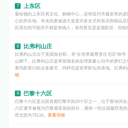
上东区
7
曼哈顿的上东区有文化、购物中心，还有纽约市最富有的居
心的所在地。有名的麦迪逊大道是许多女式时装店和精品店
区居住的可能并不都是有钱人，有些甚至是蓝领阶层，但纽
比弗利山庄
8
比弗利山庄位于美国洛杉矶，有“全世界最尊贵住宅区”称
山脚下。比弗利山庄是举世闻名的全球富豪心目中的梦幻之
莱坞影星们的众多豪宅，同样也是世界影坛的圣地。比弗利
细
巴黎十六区
9
巴黎十六区是法国首都巴黎市的20个区之一，位于塞纳河
六区通常被视为巴黎最富裕的部分，拥有一些法国最昂贵的房
而北部为75116。
查看详细