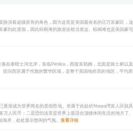
直扮演着超级富有的角色，因为这里是美国最有名的亿万富豪区，
富豪到此度假，因此棕榈滩的旅游业相当发达。棕榈滩也是美国豪
落在泰晤士河北岸，东临Pimlico，西接富勒姆，北面是骑士桥以
切尔西区属于伦敦的繁华区域，是整个英国地价高的地区，平均房价
如今已逐渐成为世界闻名的度假胜地。坐落于此处的Noosa湾富人区就
0多万人民币；二是恐怕这里是世界上最适合顶级休闲生活的地方了
拍海岸，处处显示悠闲的气氛。
查看详细