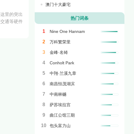
澳门十大豪宅
，这里的突出
热门词条
的交通等硬件
1
Nine One Hannam
2
万科繁荣里
3
金峰·名铸
4
Conholt Park
5
中翔·兰溪九章
6
南昌恒茂湖滨
7
中南林樾
8
萨苏埃拉宫
9
曲江公馆三期
10
包头富力山