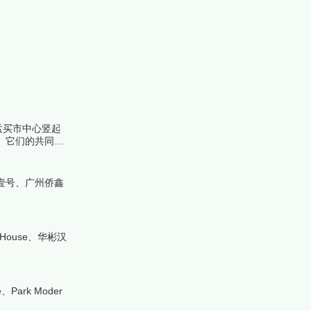
孟买市中心竖起
。它们的共同点
壹号、广州侨鑫
r House、华彬汉
ark Moder