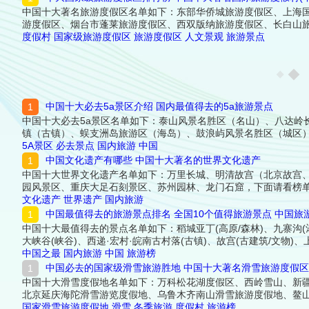
中国十大著名旅游度假区名单如下：东部华侨城旅游度假区、上海
游度假区、烟台市蓬莱旅游度假区、西双版纳旅游度假区、长白山
度假村
国家级旅游度假区
旅游度假区
人文景观
旅游景点
中国十大必去5a景区介绍 国内最值得去的5a旅游景点
中国十大必去5a景区名单如下：泰山风景名胜区（名山）、八达岭
镇（古镇）、蜈支洲岛旅游区（海岛）、鼓浪屿风景名胜区（城区）
5A景区
必去景点
国内旅游
中国
中国文化遗产有哪些 中国十大著名的世界文化遗产
中国十大世界文化遗产名单如下：万里长城、明清故宫（北京故宫
园风景区、重庆大足石刻景区、苏州园林、龙门石窟，下面请看榜
文化遗产
世界遗产
国内旅游
中国最值得去的旅游景点排名 全国10个值得旅游景点 中国旅
中国十大最值得去的景点名单如下：稻城亚丁(高原/森林)、九寨沟(瀑
大峡谷(峡谷)、西递·宏村·皖南古村落(古镇)、故宫(古建筑/文物
中国之最
国内旅游
中国
旅游榜
中国必去的国家级滑雪旅游胜地 中国十大著名滑雪旅游度假
中国十大滑雪度假地名单如下：万科松花湖度假区、西岭雪山、新
北京延庆海陀滑雪游览度假地、乌鲁木齐南山滑雪旅游度假地、鳌
国家滑雪旅游度假地
滑雪
冬季旅游
度假村
旅游榜