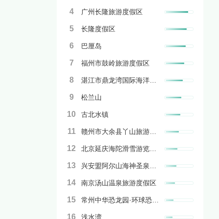
4
广州长隆旅游度假区
5
长隆度假区
6
巴厘岛
7
福州市鼓岭旅游度假区
8
湛江市鼎龙湾国际海洋旅游区
9
松兰山
10
古北水镇
11
赣州市大余县丫山旅游度假区
12
北京延庆海陀滑雪游览度假地
13
兴安盟阿尔山海神圣泉旅游度假村
14
南京汤山温泉旅游度假区
15
常州中华恐龙园·环球恐龙城
16
浅水湾