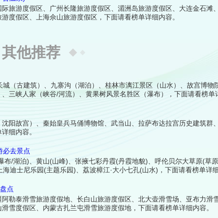
国际旅游度假区、广州长隆旅游度假区、湄洲岛旅游度假区、大连金石滩
旅游度假区、上海佘山旅游度假区，下面请看榜单详细内容。
其他推荐
长城（古建筑）、九寨沟（湖泊）、桂林市漓江景区（山水）、故宫博物
、三峡人家（峡谷/河流）、黄果树风景名胜区（瀑布），下面请看榜单
、沈阳故宫）、秦始皇兵马俑博物馆、武当山、拉萨布达拉宫历史建筑群
单详细内容。
游必去景点
布/湖泊)、黄山(山峰)、张掖七彩丹霞(丹霞地貌)、呼伦贝尔大草原(草
)、上海迪士尼乐园(主题乐园)、荔波樟江·大小七孔(山水)，下面请看榜单详
区盘点
疆阿勒泰滑雪旅游度假地、长白山旅游度假区、北大壶滑雪场、亚布力滑
山滑雪度假区、内蒙古扎兰屯滑雪旅游度假地，下面请看榜单详细内容。