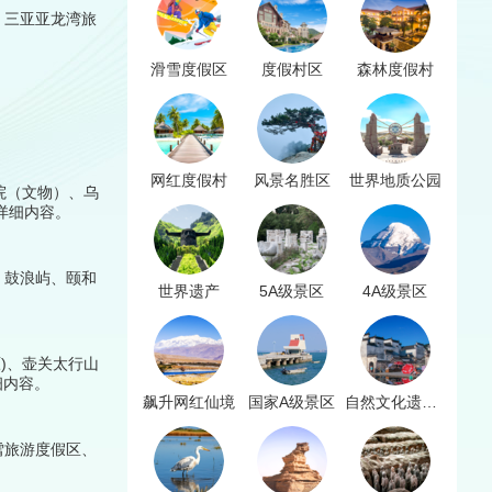
、三亚亚龙湾旅
滑雪度假区
度假村区
森林度假村
网红度假村
风景名胜区
世界地质公园
院（文物）、乌
详细内容。
、鼓浪屿、颐和
世界遗产
5A级景区
4A级景区
原)、壶关太行山
细内容。
飙升网红仙境
国家A级景区
自然文化遗产名录
雪旅游度假区、