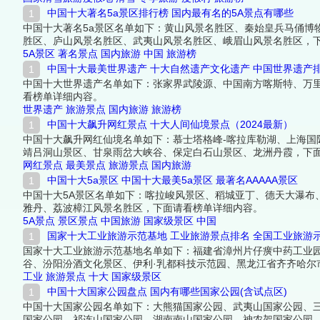
中国十大著名5a景区排行榜 国内最有名的5A景点有哪些
中国十大著名5a景区名单如下：黄山风景名胜区、秦始皇兵马俑博
胜区、庐山风景名胜区、武夷山风景名胜区、峨眉山风景名胜区，
5A景区
著名景点
国内旅游
中国
旅游榜
中国十大最美世界遗产 十大自然遗产文化遗产 中国世界遗产
中国十大世界遗产名单如下：张家界武陵源、中国南方喀斯特、万
看榜单详细内容。
世界遗产
旅游景点
国内旅游
旅游榜
中国十大飙升网红景点 十大人间仙境景点（2024最新）
中国十大飙升网红仙境名单如下：慕士塔格峰-喀拉库勒湖、上海
靖吕洞山景区、甘泉雨岔大峡谷、保定白石山景区、龙洲丹霞，下
网红景点
最美景点
旅游景点
国内旅游
中国十大5a景区 中国十大最美5a景区 最著名AAAAA景区
中国十大5A景区名单如下：喀拉峻风景区、稻城亚丁、德天大瀑布
雅丹、荔波樟江风景名胜区，下面请看榜单详细内容。
5A景点
景区景点
中国旅游
国家级景区
中国
国家十大工业旅游示范基地 工业旅游景点排名 全国工业旅游
国家十大工业旅游示范基地名单如下：福建省漳州片仔癀中药工业
谷、汾阳汾酒文化景区、伊利·乳都科技示范园、黑龙江省齐齐哈
地、辽宁省大连市海盐世界公园，下面请看榜单详细内容。
工业
旅游景点
十大
国家级景区
中国十大国家公园盘点 国内有哪些国家公园(含试点区)
中国十大国家公园名单如下：大熊猫国家公园、武夷山国家公园、
国家公园、祁连山国家公园、湖南南山国家公园、神农架国家公园