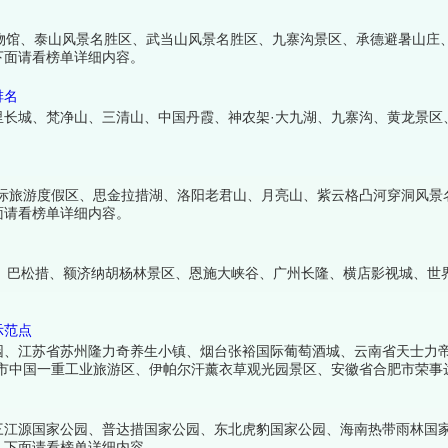
物馆、泰山风景名胜区、武当山风景名胜区、九寨沟景区、承德避暑山庄
下面请看榜单详细内容。
排名
里长城、梵净山、三清山、中国丹霞、神农架·大九湖、九寨沟、黄龙景区
国际旅游度假区、思金拉措湖、洛阳老君山、月亮山、紫云格凸河穿洞风景
面请看榜单详细内容。
、巴松措、额济纳胡杨林景区、恩施大峡谷、广州长隆、横店影视城、世界
示范点
园、江苏省苏州隆力奇养生小镇、烟台张裕国际葡萄酒城、云南省天士力
尔市中国一重工业旅游区、伊帕尔汗薰衣草观光园景区、安徽省合肥市荣事
三江源国家公园、普达措国家公园、东北虎豹国家公园、海南热带雨林国
，下面请看榜单详细内容。