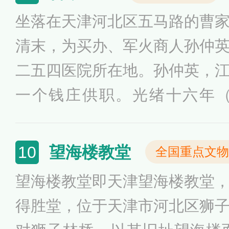
造园技术和理念。将建筑、植
坐落在天津河北区五马路的曹
妙配合，打造一处远离喧嚣的“
清末，为买办、军火商人孙仲
的设计以现代风格为基调，同
二五四医院所在地。孙仲英，
术的深邃意境，其设计以江南
一个钱庄供职。光绪十六年（
入北方造园技术和理念。
商，复在洋行担任买办，因结
火生意，获利甚丰。光绪二十九
望海楼教堂
10
全国重点文物
河北新区开发时期，他在河北
望海楼教堂即天津望海楼教堂
至宙纬路、南启五马路、北抵
得胜堂，位于天津市河北区狮
亩，建宅院，辟私家花园。园