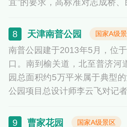
宜”的要求，高标准对志成桥、
桥梁桥下空间进行综合治理。
合治理的代表项目。一是突出
天津南普公园
8
国家A级
化河北”定位融入其中，以“盐业
南普公园建于2013年5月，位
形成的“盐文化”为主题，在原
口。南到榆关道，北至普济河道
化浮雕，在桥下区域设置袖珍
园总面积约5万平米属于典型
观，融合具有区域文化价值的
公园项目总设计师李云飞对记
建筑的展示，延续文化的传承
以现代风格为基调，同时融入
邃意境，其设计以江南园林的
曹家花园
9
国家A级景区