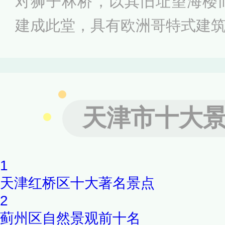
对狮子林桥，以其旧址望海楼而
阁，溪水环流，亦颇清雅，故
建成此堂，具有欧洲哥特式建
天津后建造的一座教堂，18
的“天津教案”。1988年国务
文物保护单位。2017年12月2
天津市十大
0世纪建筑遗产”。
1
天津红桥区十大著名景点
2
蓟州区自然景观前十名