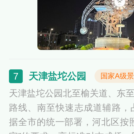
感觉很有质感。世纪钟广场周
街区，所以到这里拍摄夜景也
天津盐坨公园
7
国家A级
天津盐坨公园北至榆关道、东
路线、南至快速志成道辅路，
据全市的统一部署，河北区按