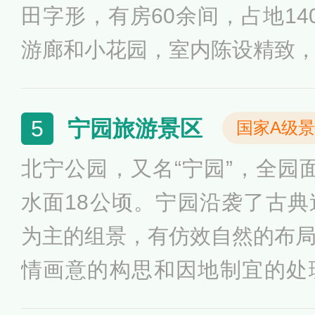
田字形，有房60余间，占地14
游廊和小花园，室内陈设精致
有一西式书房，取名“意园”，是
学成重返故里时修建的，以示
宁园旅游景区
5
国家A级
花园游廊环绕，雕梁画柱交辉
北宁公园，又名“宁园”，全园面
幽雅宜人。为津门名人故居建
水面18公顷。宁园沿袭了古
来，由于住户繁杂，年久失修
为主的组景，有仿效自然的布
失去了本来面貌。
情画意的构思和因地制宜的处
体，湖湖相连，29座造型各异的