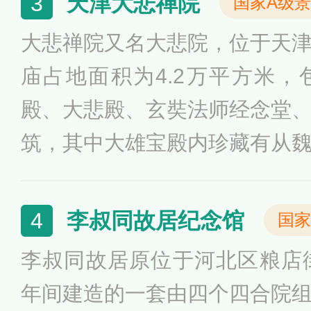
天津大悲禅院
3
国家A级
大悲禅院又名大悲院，位于天
庙占地面积为4.2万平方米
殿、大悲殿、玄奘法师经念堂
筑，其中大雄宝殿内珍藏有从
菩萨造像几百尊。大悲禅院，
和特殊保护等级历史风貌建筑
李叔同故居纪念馆
4
国家
国重点寺院之一。
李叔同故居原位于河北区粮店
年间建造的一套由四个四合院