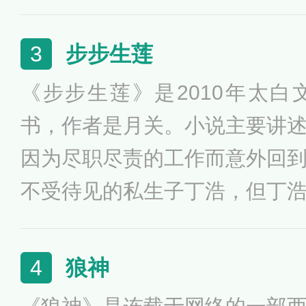
蒙古，七下南洋等，夏浔都参
承，延续的被动命运，成就了
步步生莲
3
刻影响着历史的进程。总的来
《步步生莲》是2010年太
人物，成就自己的低调辉煌的
书，作者是月关。小说主要讲
因为尽职尽责的工作而意外回
不受待见的私生子丁浩，但丁
玲珑，聪明的抓住身边每一个
婆世界，步步生莲去争取自己
狼神
4
事。2017猫片胡润原创文学I