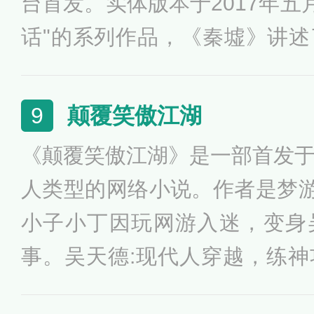
台首发。实体版本于2017年五
逑——好男儿，夫复何求？ ...
话"的系列作品，《秦墟》讲
幻为辅的故事，有基因变异，
的是，月关把它们都放到了我
颠覆笑傲江湖
9
中，而这个历史背景也放在了
《颠覆笑傲江湖》是一部首发
朝。
人类型的网络小说。作者是梦游
小子小丁因玩网游入迷，变身
事。吴天德:现代人穿越，练
风清扬，成为华山剑宗宗主，