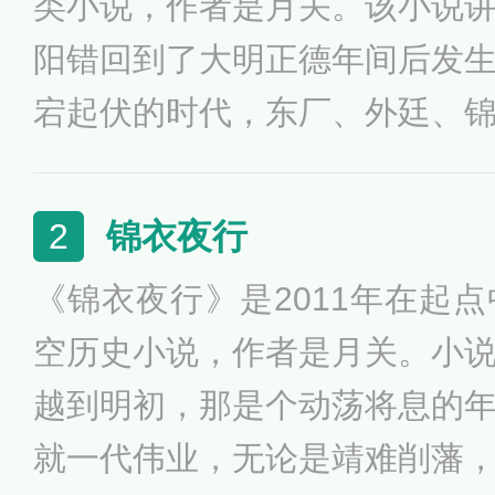
类小说，作者是月关。该小说
阳错回到了大明正德年间后发
宕起伏的时代，东厂、外廷、
倭寇、驱鞑靼、灭都掌蛮、大
噩中踏进这个世界的郑少鹏，
锦衣夜行
2
运，周旋在这形形色色的人物
《锦衣夜行》是2011年在起
沓来。小说有斗智斗勇中悬念
空历史小说，作者是月关。小
的故事情节。
越到明初，那是个动荡将息的
就一代伟业，无论是靖难削藩