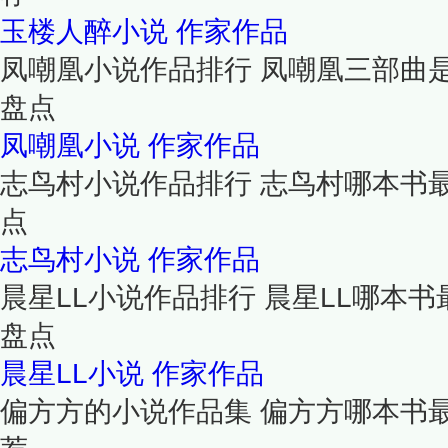
玉楼人醉小说
作家作品
凤嘲凰小说作品排行 凤嘲凰三部曲
盘点
凤嘲凰小说
作家作品
志鸟村小说作品排行 志鸟村哪本书
点
志鸟村小说
作家作品
晨星LL小说作品排行 晨星LL哪本书
盘点
晨星LL小说
作家作品
偏方方的小说作品集 偏方方哪本书