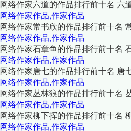
网络作家六道的作品排行前十名 六
网络作家作品,作家作品
网络作家常书欣的作品排行前十名 
网络作家作品,作家作品
网络作家石章鱼的作品排行前十名 
网络作家作品,作家作品
网络作家唐七的作品排行前十名 唐
网络作家作品,作家作品
网络作家丛林狼的作品排行前十名 
网络作家作品,作家作品
网络作家柳下挥的作品排行前十名 
网络作家作品,作家作品