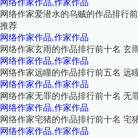
网络作家作品,作家作品
网络作家爱潜水的乌贼的作品排行前
推荐
网络作家作品,作家作品
网络作家玄雨的作品排行前十名 玄
网络作家作品,作家作品
网络作家远瞳的作品排行前五名 远
网络作家作品,作家作品
网络作家无罪的作品排行前十名 无
网络作家作品,作家作品
网络作家宅猪的作品排行前十名 宅
网络作家作品,作家作品