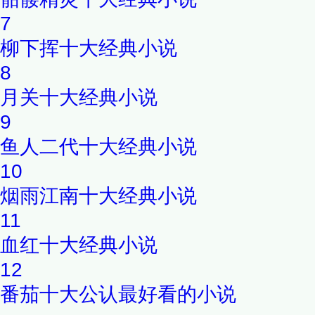
7
柳下挥十大经典小说
8
月关十大经典小说
9
鱼人二代十大经典小说
10
烟雨江南十大经典小说
11
血红十大经典小说
12
番茄十大公认最好看的小说