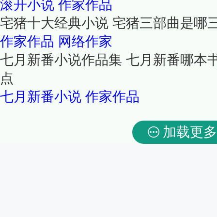
滚开小说
作家作品
宅猪十大经典小说 宅猪三部曲是哪
作家作品
网络作家
七月新番小说作品集 七月新番哪本
点
七月新番小说
作家作品
加载更多