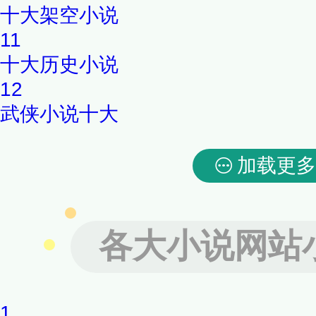
十大架空小说
11
十大历史小说
12
武侠小说十大
加载更多
各大小说网站
1