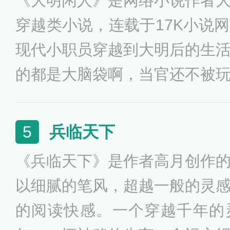
《大明闲人》是网络小说作者
用不用我来加把盐呢？至于大
穿越类小说，连载于17K小说
求上帝来保佑你吧！ 这就是
现代小职员穿越到大明后的生
个腹黑小白领和一个阴影王朝
的都是大脑袋啊，当官还不被
啊；经商？商人没地位啊；想
那就，当个闲人，一个有势力
兵临天下
5
的情节伏笔不断，震人心灵，
《兵临天下》是作者高月创作
的穿越小说。
以细腻的笔风，超越一般的灵
的阅读快感。一个穿越千年的