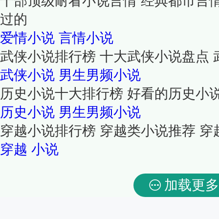
十部顶级耐看小说言情 经典都市言
过的
爱情小说
言情小说
武侠小说排行榜 十大武侠小说盘点 
武侠小说
男生男频小说
历史小说十大排行榜 好看的历史小
历史小说
男生男频小说
穿越小说排行榜 穿越类小说推荐 
穿越
小说
加载更多