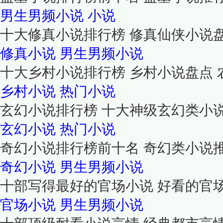
男生男频小说
小说
十大修真小说排行榜 修真仙侠小说
修真小说
男生男频小说
十大乡村小说排行榜 乡村小说盘点 
乡村小说
热门小说
玄幻小说排行榜 十大神级玄幻类小
玄幻小说
热门小说
奇幻小说排行榜前十名 奇幻类小说
奇幻小说
男生男频小说
十部写得最好的官场小说 好看的官
官场小说
男生男频小说