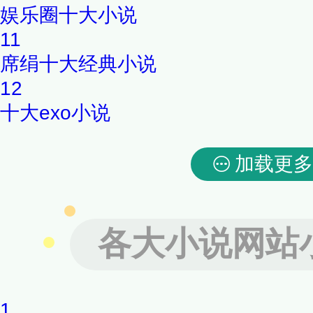
娱乐圈十大小说
11
席绢十大经典小说
12
十大exo小说
加载更多
各大小说网站
1