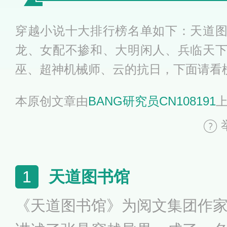
穿越小说十大排行榜名单如下：天道
龙、女配不掺和、大明闲人、兵临天
巫、超神机械师、云的抗日，下面请看
本原创文章由
BANG研究员CN108191
天道图书馆
1
《天道图书馆》为阅文集团作