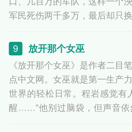
口、几百万的军队，这样一个
被追逐的好戏。
军民死伤两千多万，最后却只
利：外蒙没了，合理的战争赔
零。中日之间的实力差距真有
放开那个女巫
9
就是中国作为战胜国唯一的结
《放开那个女巫》是作者二目
点中文网。女巫就是第一生产
世界的轻松日常。程岩感觉有
醒……”他别过脑袋，但声音
来越大了。他感到有人把手伸